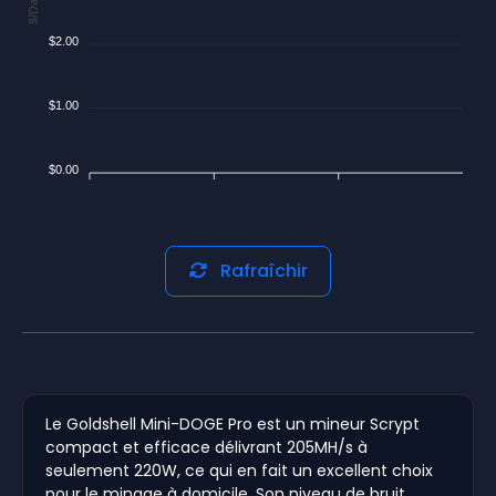
$/Day
$2.00
$1.00
$0.00
Rafraîchir
Le Goldshell Mini-DOGE Pro est un mineur Scrypt
compact et efficace délivrant 205MH/s à
seulement 220W, ce qui en fait un excellent choix
pour le minage à domicile. Son niveau de bruit