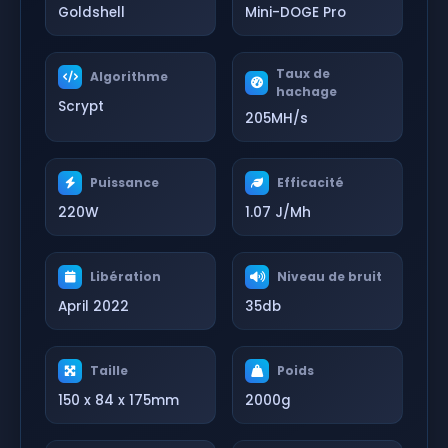
Goldshell
Mini-DOGE Pro
Taux de
Algorithme
hachage
Scrypt
205MH/s
Puissance
Efficacité
220W
1.07 J/Mh
Libération
Niveau de bruit
April 2022
35db
Taille
Poids
150 x 84 x 175mm
2000g