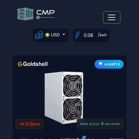
USD
/kwh
ACHÈTE
4
-0.27/jour
Mise à jour:
seconds