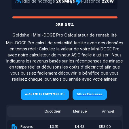
Taux de hachage
205MH/s
Puissance
220W
286.05%
Goldshell Mini-DOGE Pro Calculateur de rentabilité
Mini-DOGE Pro calcul de rentabilité facilité avec des données
en temps réel : Calculez la valeur de votre Mini-DOGE Pro
avec notre calculateur de mineur ASIC facile à utiliser ! Nous
indiquons les revenus basés sur les récompenses de minage
en temps réel et déduisons les coûts d'électricité afin que
vous puissiez facilement découvrir le bénéfice que vous
réalisez chaque jour, mois ou année avec votre mineur.
AJOUTER AU PORTEFEUILLE +
Offres Exclusives
Quotidien
Mensuel
Annuel
$0.15
$4.43
$53.90
Revenu