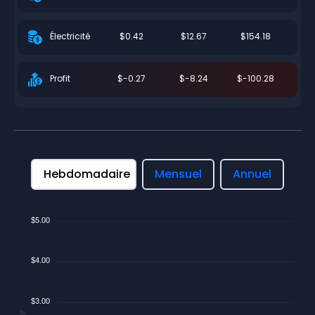
$0.42
$12.67
$154.18
Électricité
$-0.27
$-8.24
$-100.28
Profit
Hebdomadaire
Mensuel
Annuel
$5.00
$4.00
$3.00