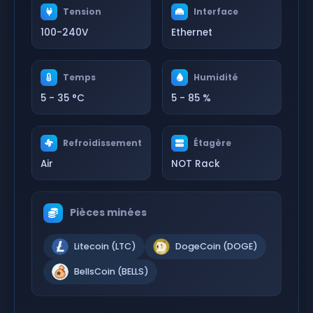
Tension
Interface
100-240V
Ethernet
Temps
Humidité
5 - 35 °C
5 - 85 %
Refroidissement
Étagère
Air
NOT Rack
Pièces minées
Litecoin (LTC)
DogeCoin (DOGE)
BellsCoin (BELLS)