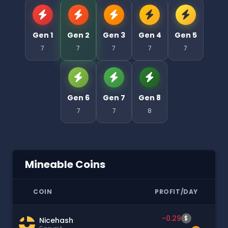
Gen 1
Gen 2
Gen 3
Gen 4
Gen 5
7
7
7
7
7
Gen 6
Gen 7
Gen 8
7
7
8
Mineable Coins
COIN
PROFIT/DAY
-0.29
$
Nicehash