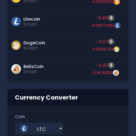
Scrypt
-0.00000312
-0.40
$
Litecoin
Scrypt
-0.00574282
-0.27
$
DogeCoin
Scrypt
-2.31256724
-0.42
$
BellsCoin
Scrypt
-3.19783150
Currency Converter
Coin