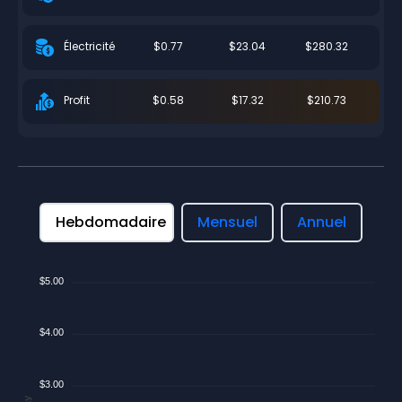
$0.77
$23.04
$280.32
Électricité
$0.58
$17.32
$210.73
Profit
Hebdomadaire
Mensuel
Annuel
$5.00
$4.00
$3.00