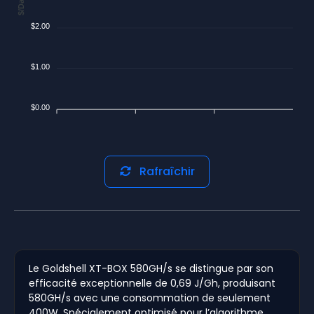
$/Day
$2.00
$1.00
$0.00
Rafraîchir
Le Goldshell XT-BOX 580GH/s se distingue par son
efficacité exceptionnelle de 0,69 J/Gh, produisant
580GH/s avec une consommation de seulement
400W. Spécialement optimisé pour l’algorithme