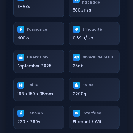
hachage
SHA3x
580GH/s
Puissance
Efficacité
400W
0.69 J/Gh
Libération
Niveau de bruit
September 2025
35db
Taille
Poids
198 x 150 x 95mm
2200g
Tension
Interface
220 - 280v
Ethernet / Wifi