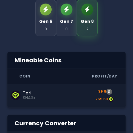
Gen 6
Gen 7
Gen 8
0
0
2
Mineable Coins
COIN
PROFIT/DAY
0.58
$
Tari
SHA3x
765.60
Currency Converter