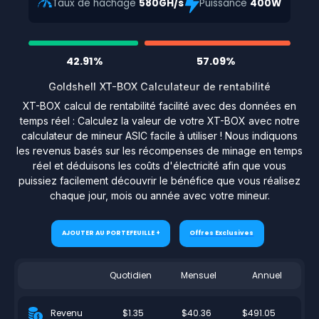
Taux de hachage
580GH/s
Puissance
400W
42.91%
57.09%
Goldshell XT-BOX Calculateur de rentabilité
XT-BOX calcul de rentabilité facilité avec des données en
temps réel : Calculez la valeur de votre XT-BOX avec notre
calculateur de mineur ASIC facile à utiliser ! Nous indiquons
les revenus basés sur les récompenses de minage en temps
réel et déduisons les coûts d'électricité afin que vous
puissiez facilement découvrir le bénéfice que vous réalisez
chaque jour, mois ou année avec votre mineur.
AJOUTER AU PORTEFEUILLE +
Offres Exclusives
Quotidien
Mensuel
Annuel
$1.35
$40.36
$491.05
Revenu