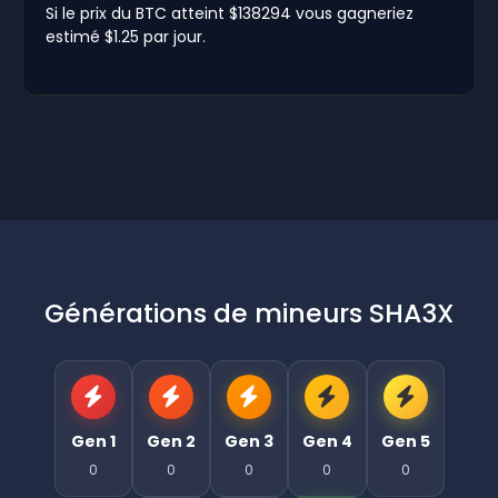
Si le prix du BTC atteint $138294 vous gagneriez
estimé $1.25 par jour.
Générations de mineurs SHA3X
Gen 1
Gen 2
Gen 3
Gen 4
Gen 5
0
0
0
0
0