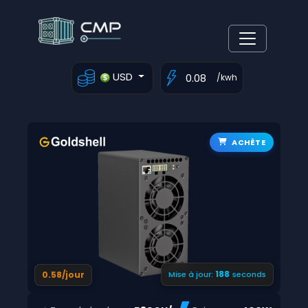
USD
/kwh
ACHÈTE
188
0.58/jour
Mise à jour:
seconds