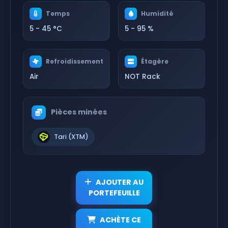
Temps
Humidité
5 - 45 °C
5 - 95 %
Refroidissement
Étagère
Air
NOT Rack
Pièces minées
Tari (XTM)
AJOUTER AU
PORTEFEUILLE
ACHÈTE CE