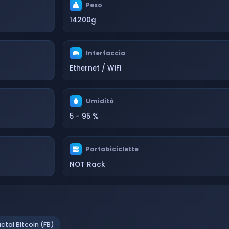
Peso
14200g
Interfaccia
Ethernet / WiFi
Umidità
5 - 95 %
Portabiciclette
NOT Rack
actal Bitcoin (FB)