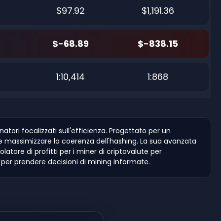
$97.92
$1,191.36
$-68.89
$-838.15
6
1:10,414
1:868
ori focalizzati sull'efficienza. Progettato per un
a e massimizzare la coerenza dell'hashing. La sua avanzata
latore di profitti per i miner di criptovalute per
e per prendere decisioni di mining informate.