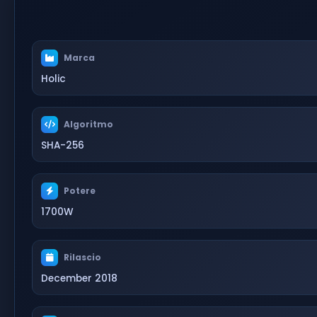
Marca
Holic
Algoritmo
SHA-256
Potere
1700W
Rilascio
December 2018