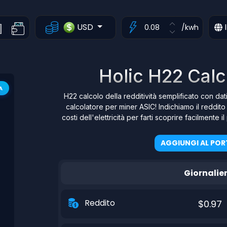
USD
I
/kwh
Holic H22 Calco
A
H22 calcolo della redditività semplificato con dati
calcolatore per miner ASIC! Indichiamo il reddit
costi dell'elettricità per farti scoprire facilmente
AGGIUNGI AL POR
Giornalie
Reddito
$0.97