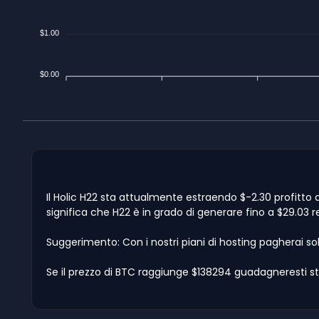
$1.00
$0.00
Il Holic H22 sta attualmente estraendo $-2.30 profitto a
significa che H22 è in grado di generare fino a $29.03 re
Suggerimento: Con i nostri piani di hosting pagherai so
Se il prezzo di BTC raggiunge $138294 guadagneresti sti