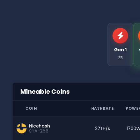
Gen 1
25
Mineable Coins
COIN
HASHRATE
POWE
Nicehash
22TH/s
1700
SHA-256