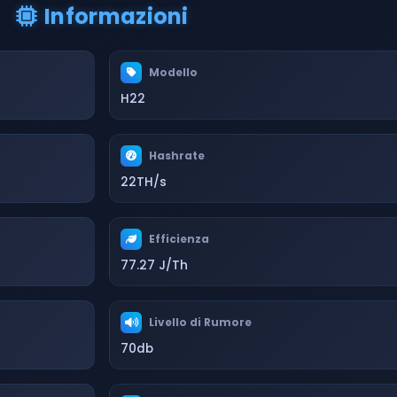
Informazioni
Modello
H22
Hashrate
22TH/s
Efficienza
77.27 J/Th
Livello di Rumore
70db