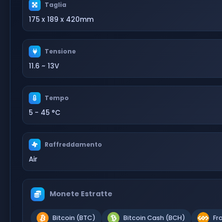
Taglia
175 x 189 x 420mm
Tensione
11.6 ~ 13V
Tempo
5 - 45 °C
Raffreddamento
Air
Monete Estratte
Bitcoin (BTC)
Bitcoin Cash (BCH)
Fr