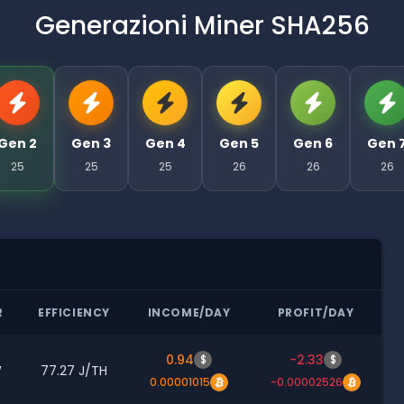
Generazioni Miner SHA256
Gen 2
Gen 3
Gen 4
Gen 5
Gen 6
Gen 
25
25
25
26
26
26
R
EFFICIENCY
INCOME/DAY
PROFIT/DAY
0.94
-2.33
$
$
W
77.27 J/TH
0.00001015
-0.00002526