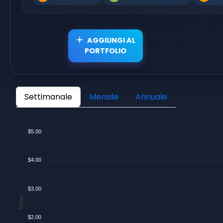
AGGIUNGI AL
PORTFOLIO
Settimanale
Mensile
Annuale
$5.00
$4.00
$3.00
$/Day
$2.00