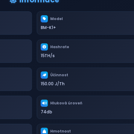
Model
BM-K1+
Hashrate
15TH/s
Účinnost
150.00 J/Th
Hluková úroveň
74db
Hmotnost