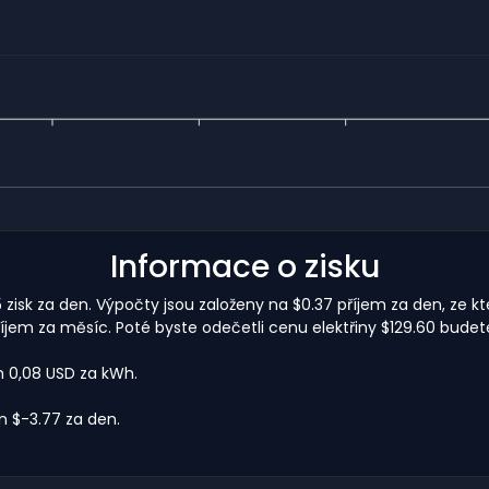
Informace o zisku
 zisk za den. Výpočty jsou založeny na $0.37 příjem za den, ze k
jem za měsíc. Poté byste odečetli cenu elektřiny $129.60 budete
m 0,08 USD za kWh.
 $-3.77 za den.