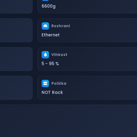
6600g
Rozhraní
Ethernet
Vlhkost
5 - 95 %
Polička
NOT Rack