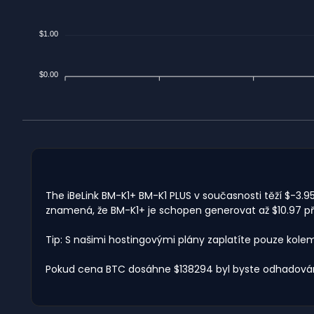
$1.00
$0.00
The iBeLink BM-K1+ BM-K1 PLUS v současnosti těží $-3.95
znamená, že BM-K1+ je schopen generovat až $10.97 pří
Tip: S našimi hostingovými plány zaplatíte pouze kole
Pokud cena BTC dosáhne $138294 byl byste odhadován