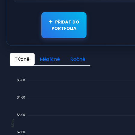
PŘIDAT DO
PORTFOLIA
Týdně
Měsíčně
Ročně
$5.00
$4.00
$3.00
$/Day
$2.00