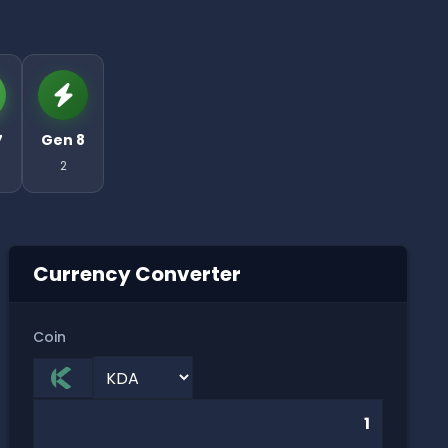
7
Gen 8
2
Currency Converter
Coin