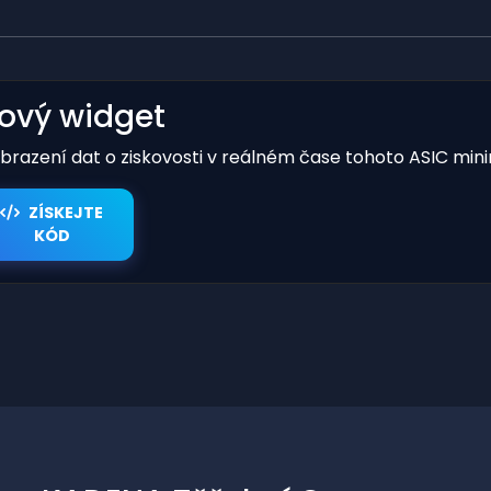
kový widget
obrazení dat o ziskovosti v reálném čase tohoto ASIC mini
ZÍSKEJTE
KÓD