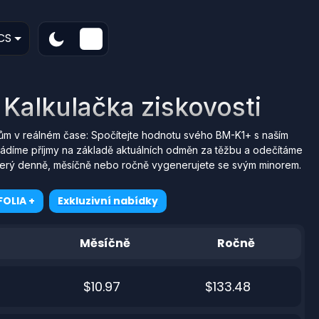
CS
Kalkulačka ziskovosti
ům v reálném čase: Spočítejte hodnotu svého BM-K1+ s naším
ádíme příjmy na základě aktuálních odměn za těžbu a odečítáme
, který denně, měsíčně nebo ročně vygenerujete se svým minorem.
OLIA +
Exkluzivní nabídky
Měsíčně
Ročně
$10.97
$133.48