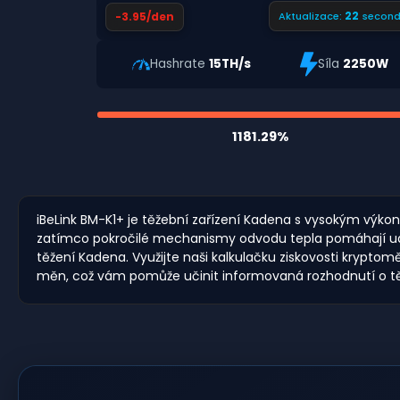
21
-3.95/den
Aktualizace:
second
Hashrate
15TH/s
Síla
2250W
1181.29%
iBeLink BM-K1+ je těžební zařízení Kadena s vysokým výkonem
zatímco pokročilé mechanismy odvodu tepla pomáhají udržov
těžení Kadena. Využijte naši kalkulačku ziskovosti krypt
měn, což vám pomůže učinit informovaná rozhodnutí o t