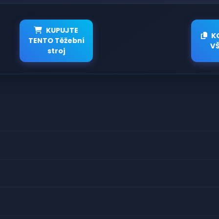
KUPUJTE
K
TENTO Těžební
V
stroj