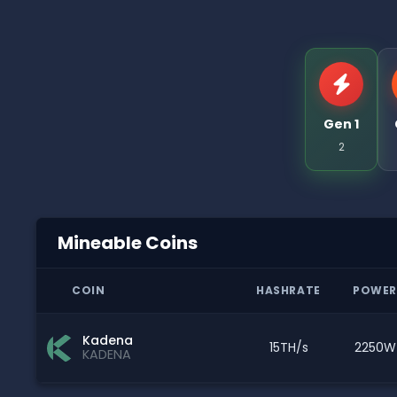
Gen 1
2
Mineable Coins
COIN
HASHRATE
POWER
Kadena
15TH/s
2250W
KADENA