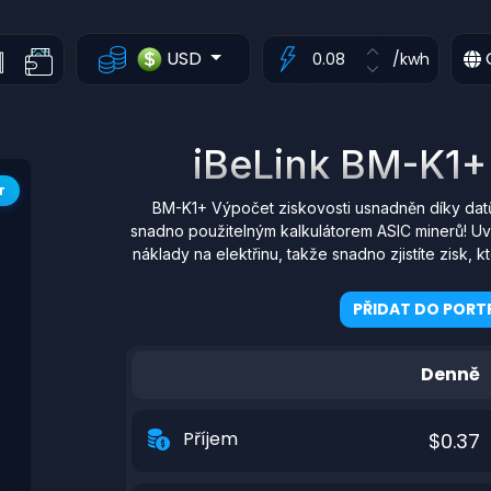
USD
/kwh
iBeLink BM-K1+ 
T
BM-K1+ Výpočet ziskovosti usnadněn díky dat
snadno použitelným kalkulátorem ASIC minerů! Uv
náklady na elektřinu, takže snadno zjistíte zisk
PŘIDAT DO PORTF
Denně
Příjem
$0.37