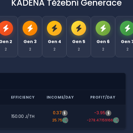
KADENA Těžební Generace
Gen 2
Gen 3
Gen 4
Gen 5
Gen 6
Gen 
2
2
2
2
2
2
EFFICIENCY
INCOME/DAY
PROFIT/DAY
0.37
-3.95
$
$
150.00 J/TH
25.75
-278.47159166