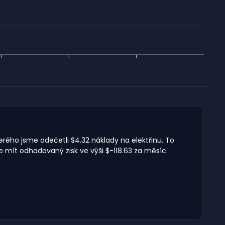
terého jsme odečetli $4.32 náklady na elektřinu. To
 mít odhadovaný zisk ve výši $-118.63 za měsíc.