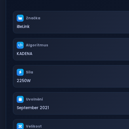
Značka
iBeLink
Algoritmus
KADENA
Síla
2250W
Uvolnění
September 2021
Velikost