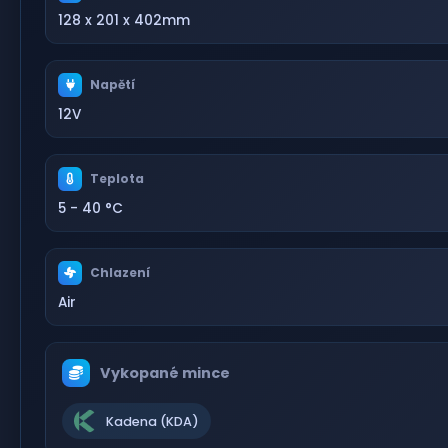
128 x 201 x 402mm
Napětí
12V
Teplota
5 - 40 °C
Chlazení
Air
Vykopané mince
Kadena (KDA)