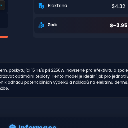
Elektřina
$4.32
s
Zisk
$-3.95
, poskytující 15TH/s při 2250W, navržené pro efektivitu a spolehl
at optimální teploty. Tento model je ideální jak pro jednotlivé
oměn k odhadu potenciálních výdělků a nákladů na elektřinu denn
ěžbě.
Informace