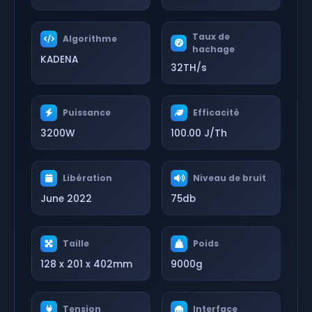
Taux de
Algorithme
hachage
KADENA
32TH/s
Puissance
Efficacité
3200W
100.00 J/Th
Libération
Niveau de bruit
June 2022
75db
Taille
Poids
128 x 201 x 402mm
9000g
Tension
Interface