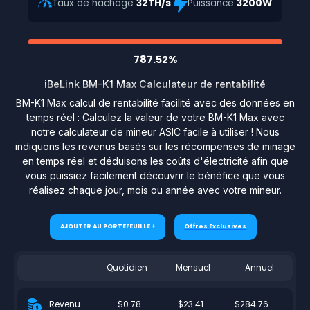
Taux de hachage
32TH/s
Puissance
3200W
787.52%
iBeLink BM-K1 Max Calculateur de rentabilité
BM-K1 Max calcul de rentabilité facilité avec des données en
temps réel : Calculez la valeur de votre BM-K1 Max avec
notre calculateur de mineur ASIC facile à utiliser ! Nous
indiquons les revenus basés sur les récompenses de minage
en temps réel et déduisons les coûts d'électricité afin que
vous puissiez facilement découvrir le bénéfice que vous
réalisez chaque jour, mois ou année avec votre mineur.
AJOUTER AU PORTEFEUILLE +
Offres Exclusives
Quotidien
Mensuel
Annuel
$0.78
$23.41
$284.76
Revenu