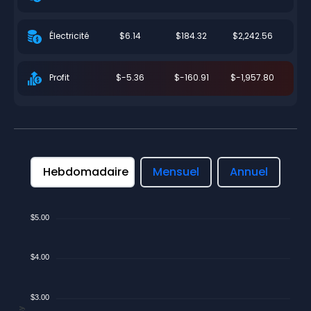
$6.14
$184.32
$2,242.56
Électricité
$-5.36
$-160.91
$-1,957.80
Profit
Hebdomadaire
Mensuel
Annuel
$5.00
$4.00
$3.00