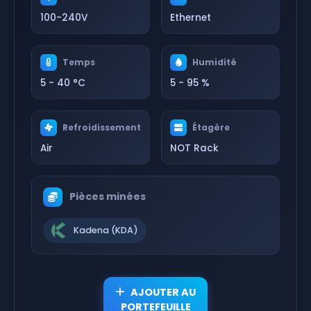
100-240V
Ethernet
Temps
Humidité
5 - 40 °C
5 - 95 %
Refroidissement
Étagère
Air
NOT Rack
Pièces minées
Kadena (KDA)
AJOUTER AU
PORTEFEUILLE