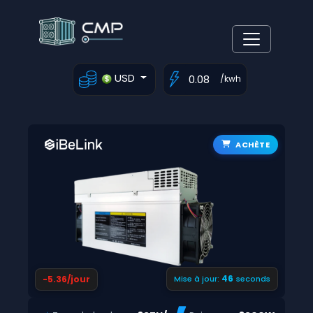
USD
/kwh
ACHÈTE
45
-5.36/jour
Mise à jour:
seconds