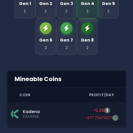
Gen 1
Gen 2
Gen 3
Gen 4
Gen 5
2
2
2
2
2
Gen 6
Gen 7
Gen 8
2
2
2
Mineable Coins
COIN
PROFIT/DAY
-5.36
$
Kadena
KADENA
-377.73470071