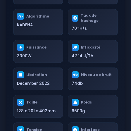
Taux de
Algorithme
hachage
KADENA
70TH/s
Puissance
Efficacité
3300W
47.14 J/Th
Libération
Niveau de bruit
December 2022
74db
Taille
Poids
128 x 201 x 402mm
6600g
Tension
Interface