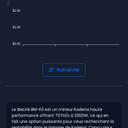
$/Day
$2.00
$1.00
$0.00
Rafraîchir
Le iBeLink BM-K3 est un mineur Kadena haute
performance offrant 70TH/s à 3300W, ce qui en
fait une option puissante pour ceux recherchant la
rentabilité dans le minage de Kadena. Conçu pour