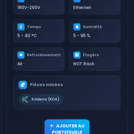
180V-260V
Ethernet
Temps
Humidité
5 - 40 °C
5 - 95 %
Refroidissement
Étagère
Air
NOT Rack
Pièces minées
Kadena (KDA)
AJOUTER AU
PORTEFEUILLE