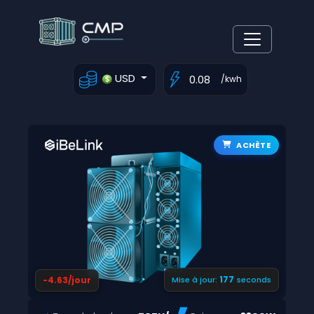
USD
/kwh
ACHÈTE
176
-4.63/jour
Mise à jour:
seconds