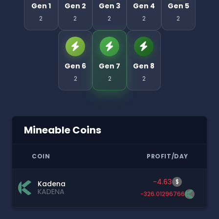
Gen 1
Gen 2
Gen 3
Gen 4
Gen 5
2
2
2
2
2
Gen 6
Gen 7
Gen 8
2
2
2
Mineable Coins
COIN
PROFIT/DAY
-4.63
$
Kadena
KADENA
-326.01296766