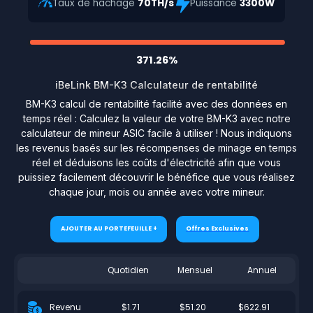
Taux de hachage
70TH/s
Puissance
3300W
371.26%
iBeLink BM-K3 Calculateur de rentabilité
BM-K3 calcul de rentabilité facilité avec des données en
temps réel : Calculez la valeur de votre BM-K3 avec notre
calculateur de mineur ASIC facile à utiliser ! Nous indiquons
les revenus basés sur les récompenses de minage en temps
réel et déduisons les coûts d'électricité afin que vous
puissiez facilement découvrir le bénéfice que vous réalisez
chaque jour, mois ou année avec votre mineur.
AJOUTER AU PORTEFEUILLE +
Offres Exclusives
Quotidien
Mensuel
Annuel
$1.71
$51.20
$622.91
Revenu