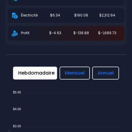
$6.34
$190.08
$2,312.64
Électricité
$-4.63
$-138.88
$-1,689.73
Profit
Hebdomadaire
Mensuel
Annuel
$5.00
$4.00
$3.00