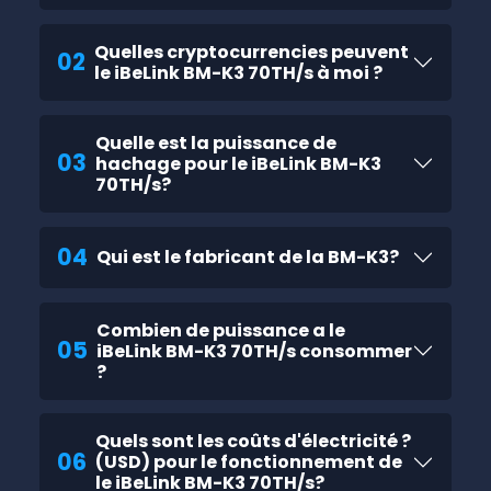
Quelles cryptocurrencies peuvent
02
le iBeLink BM-K3 70TH/s à moi ?
Quelle est la puissance de
03
hachage pour le iBeLink BM-K3
70TH/s?
04
Qui est le fabricant de la BM-K3?
Combien de puissance a le
05
iBeLink BM-K3 70TH/s consommer
?
Quels sont les coûts d'électricité ?
06
(USD) pour le fonctionnement de
le iBeLink BM-K3 70TH/s?