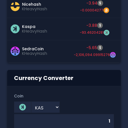
-3.94
$
Nicehash
KHeavyHash
-0.00004277
-3.88
$
Kaspa
KHeavyHash
-93.46204281
-5.65
$
SedraCoin
KHeavyHash
-2,106,094.09915276
Currency Converter
Coin