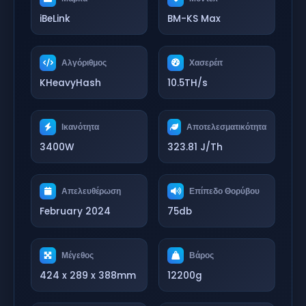
iBeLink
BM-KS Max
Αλγόριθμος
Χασερέιτ
KHeavyHash
10.5TH/s
Ικανότητα
Αποτελεσματικότητα
3400W
323.81 J/Th
Απελευθέρωση
Επίπεδο Θορύβου
February 2024
75db
Μέγεθος
Βάρος
424 x 289 x 388mm
12200g