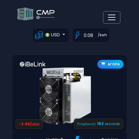
USD
/kwh
ΑΓΟΡΑ
152
-3.88/μέρα
Ενημέρωση:
seconds