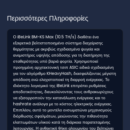
Περισσότερες Πληροφορίες
Ο iBeLink BM-KS Max (10.5 TH/s) διαθέτει ένα
εξαιρετικά βελτιστοποιημένο σύστημα διαχείρισης
θερμότητας με ακριβώς σχεδιασμένα ψυγεία και
ανεμιστήρες υψηλής απόδοσης για τη διατήρηση της
σταθερότητας υπό βαριά φορτία. Χρησιμοποιεί
προηγμένη αρχιτεκτονική τσιπ ASIC ειδικά σχεδιασμένη
για τον αλγόριθμο KHeavyHash, διασφαλίζοντας μέγιστη
απόδοση ενώ ελαχιστοποιεί τη διαρροή ενέργειας. Το
ιδιόκτητο λογισμικό της iBeLink επιτρέπει ρυθμίσεις
αποδοτικότητας, διευκολύνοντας τους ανθρακωρύχους
να εξισορροπούν την κατανάλωση ενέργειας και το
hashrate ανάλογα με το κόστος ηλεκτρικής ενέργειας.
Επιπλέον, αυτό το μοντέλο ενσωματώνει μηχανισμούς
διόρθωσης σφαλμάτων, μειώνοντας την πιθανότητα
ελαττωμάτων υλικού κατά τη διάρκεια παρατεταμένης
λειτουργίας. Η ανθεκτική θήκη αλουμινίου του βελτιώνει