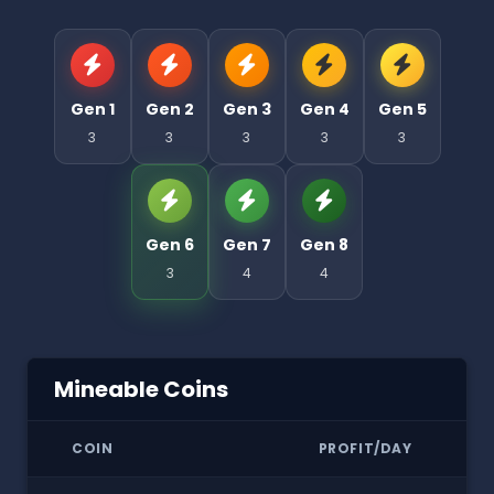
Gen 1
Gen 2
Gen 3
Gen 4
Gen 5
3
3
3
3
3
Gen 6
Gen 7
Gen 8
3
4
4
Mineable Coins
COIN
PROFIT/DAY