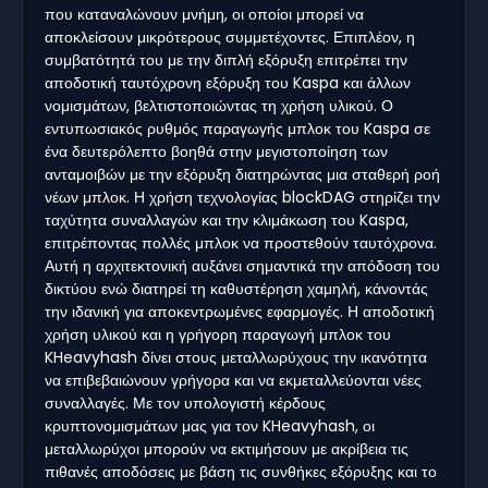
που καταναλώνουν μνήμη, οι οποίοι μπορεί να
αποκλείσουν μικρότερους συμμετέχοντες. Επιπλέον, η
συμβατότητά του με την διπλή εξόρυξη επιτρέπει την
αποδοτική ταυτόχρονη εξόρυξη του Kaspa και άλλων
νομισμάτων, βελτιστοποιώντας τη χρήση υλικού. Ο
εντυπωσιακός ρυθμός παραγωγής μπλοκ του Kaspa σε
ένα δευτερόλεπτο βοηθά στην μεγιστοποίηση των
ανταμοιβών με την εξόρυξη διατηρώντας μια σταθερή ροή
νέων μπλοκ. Η χρήση τεχνολογίας blockDAG στηρίζει την
ταχύτητα συναλλαγών και την κλιμάκωση του Kaspa,
επιτρέποντας πολλές μπλοκ να προστεθούν ταυτόχρονα.
Αυτή η αρχιτεκτονική αυξάνει σημαντικά την απόδοση του
δικτύου ενώ διατηρεί τη καθυστέρηση χαμηλή, κάνοντάς
την ιδανική για αποκεντρωμένες εφαρμογές. Η αποδοτική
χρήση υλικού και η γρήγορη παραγωγή μπλοκ του
KHeavyhash δίνει στους μεταλλωρύχους την ικανότητα
να επιβεβαιώνουν γρήγορα και να εκμεταλλεύονται νέες
συναλλαγές. Με τον υπολογιστή κέρδους
κρυπτονομισμάτων μας για τον KHeavyhash, οι
μεταλλωρύχοι μπορούν να εκτιμήσουν με ακρίβεια τις
πιθανές αποδόσεις με βάση τις συνθήκες εξόρυξης και το