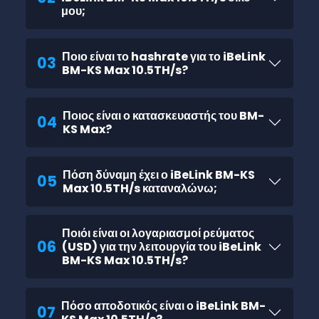
μου;
Ποιο είναι το hashrate για το iBeLink
03
BM-KS Max 10.5TH/s?
Ποιος είναι ο κατασκευαστής του BM-
04
KS Max?
Πόση δύναμη έχει ο iBeLink BM-KS
05
Max 10.5TH/s καταναλώνω;
Ποιόι είναι οι λογαριασμοί ρεύματος
06
(USD) για την λειτουργία του iBeLink
BM-KS Max 10.5TH/s?
Πόσο αποδοτικός είναι ο iBeLink BM-
07