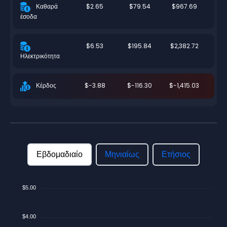
$2.65
$79.54
$967.69
Καθαρά
έσοδα
$6.53
$195.84
$2,382.72
Ηλεκτρικότητα
$-3.88
$-116.30
$-1,415.03
Κέρδος
Εβδομαδιαίο
Μηνιαίως
Ετήσιος
$5.00
$4.00