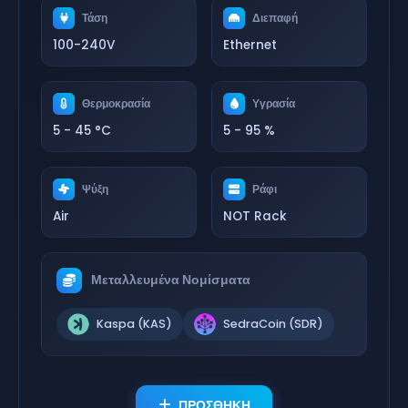
Τάση
Διεπαφή
100-240V
Ethernet
Θερμοκρασία
Υγρασία
5 - 45 °C
5 - 95 %
Ψύξη
Ράφι
Air
NOT Rack
Μεταλλευμένα Νομίσματα
Kaspa (KAS)
SedraCoin (SDR)
ΠΡΟΣΘΗΚΗ