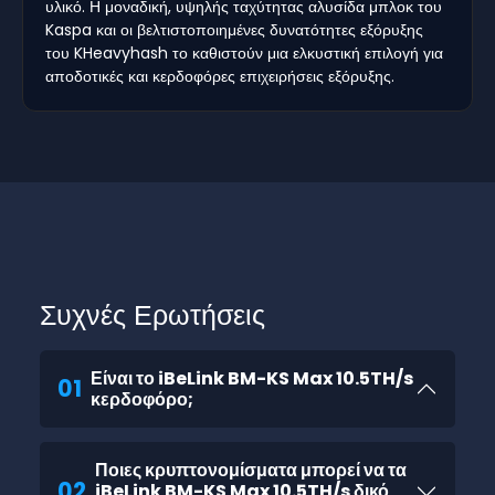
υλικό. Η μοναδική, υψηλής ταχύτητας αλυσίδα μπλοκ του
Kaspa και οι βελτιστοποιημένες δυνατότητες εξόρυξης
του KHeavyhash το καθιστούν μια ελκυστική επιλογή για
αποδοτικές και κερδοφόρες επιχειρήσεις εξόρυξης.
Συχνές Ερωτήσεις
Είναι το iBeLink BM-KS Max 10.5TH/s
01
κερδοφόρο;
Ποιες κρυπτονομίσματα μπορεί να τα
02
iBeLink BM-KS Max 10.5TH/s δικό