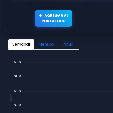
AGREGAR AL
PORTAFOLIO
Semanal
Mensual
Anual
$5.00
$4.00
$3.00
$/Day
$2.00