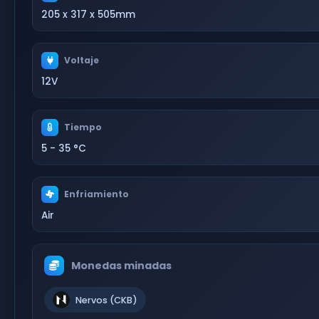
205 x 317 x 505mm
Voltaje
12V
Tiempo
5 - 35 °C
Enfriamiento
Air
Monedas minadas
Nervos (CKB)