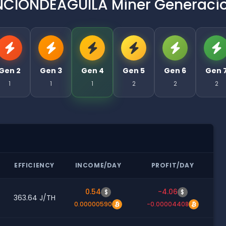
CIONDEAGUILA Miner Generaci
Gen 2
Gen 3
Gen 4
Gen 5
Gen 6
Gen 
1
1
1
2
2
2
EFFICIENCY
INCOME/DAY
PROFIT/DAY
0.54
-4.06
$
$
363.64 J/TH
0.00000590
-0.00004408