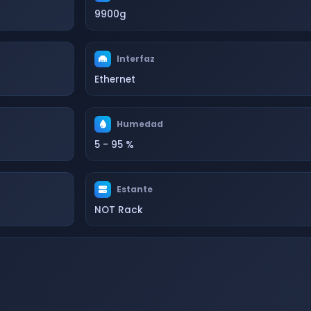
9900g
Interfaz
Ethernet
Humedad
5 - 95 %
Estante
NOT Rack