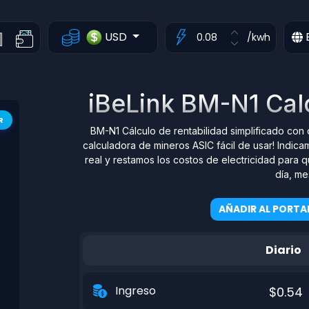
USD
/kwh
iBeLink BM-N1 Cal
R
BM-N1 Cálculo de rentabilidad simplificado con 
calculadora de mineros ASIC fácil de usar! Indi
real y restamos los costos de electricidad para
día, me
AÑADIR AL PORTA
Diario
Ingreso
$0.54