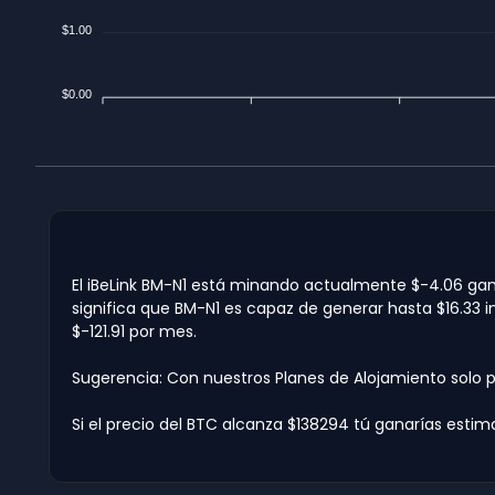
$1.00
$0.00
El iBeLink BM-N1 está minando actualmente $-4.06 ganan
significa que BM-N1 es capaz de generar hasta $16.33 
$-121.91 por mes.
Sugerencia: Con nuestros Planes de Alojamiento solo 
Si el precio del BTC alcanza $138294 tú ganarías estim