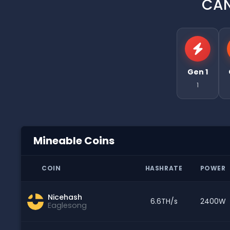
CAN
Gen 1
1
Mineable Coins
COIN
HASHRATE
POWER
Nicehash
6.6TH/s
2400W
Eaglesong