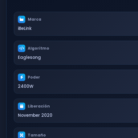
Marca
iBeLink
Algoritmo
Eaglesong
Poder
2400W
Liberación
November 2020
Tamaño