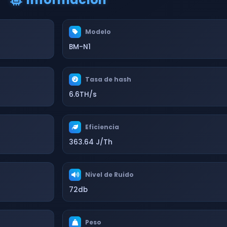
Modelo
BM-N1
Tasa de hash
6.6TH/s
Eficiencia
363.64 J/Th
Nivel de Ruido
72db
Peso