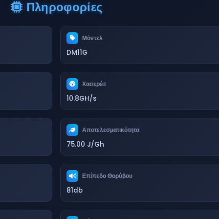
Πληροφορίες
Μόντελ
DM11G
Χασερέιτ
10.8GH/s
Αποτελεσματικότητα
75.00 J/Gh
Επίπεδο Θορύβου
81db