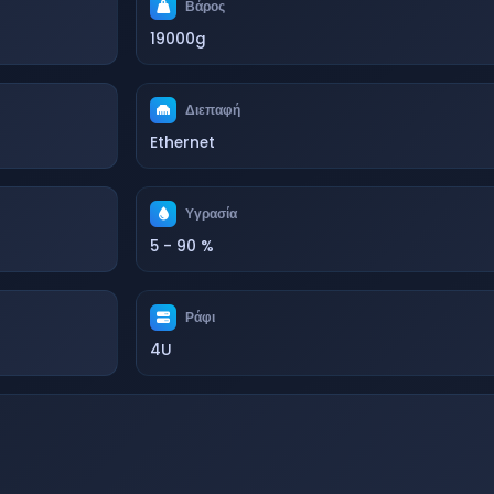
Βάρος
19000g
Διεπαφή
Ethernet
Υγρασία
5 - 90 %
Ράφι
4U