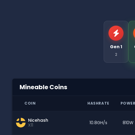
Gen 1
2
Mineable Coins
COIN
HASHRATE
POWE
Nicehash
10.8GH/s
810W
X11