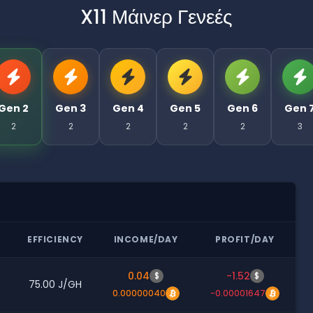
X11 Μάινερ Γενεές
Gen 2
Gen 3
Gen 4
Gen 5
Gen 6
Gen 
2
2
2
2
2
3
R
EFFICIENCY
INCOME/DAY
PROFIT/DAY
0.04
-1.52
$
$
75.00 J/GH
0.00000040
-0.00001647