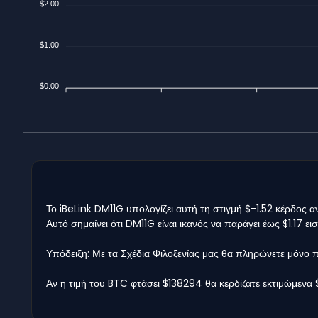
$2.00
$1.00
$0.00
Το iBeLink DM11G υπολογίζει αυτή τη στιγμή $-1.52 κέρδος 
Αυτό σημαίνει ότι DM11G είναι ικανός να παράγει έως $1.17
Υπόδειξη: Με τα Σχέδια Φιλοξενίας μας θα πληρώνετε μόνο
Αν η τιμή του BTC φτάσει $138294 θα κερδίζατε εκτιμώμενα 