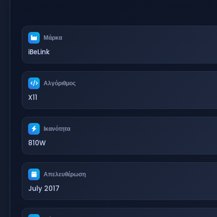
Μάρκα
iBeLink
Αλγόριθμος
X11
Ικανότητα
810W
Απελευθέρωση
July 2017