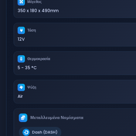
Μέγεθος
350 x 180 x 490mm
Τάση
12V
Θερμοκρασία
5 - 35 °C
Ψύξη
Air
Μεταλλευμένα Νομίσματα
Dash (DASH)