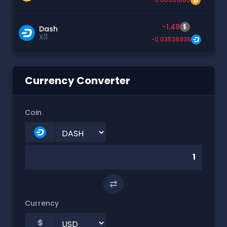
-1.48
$
Dash
X11
-0.03536935
Currency Converter
Coin
⇄
Currency
$