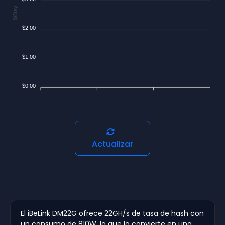
$/Day
$2.00
$1.00
$0.00
Actualizar
El iBeLink DM22G ofrece 22GH/s de tasa de hash con
un consumo de 810W, lo que lo convierte en una