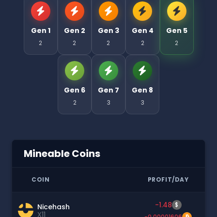
Gen 1
Gen 2
Gen 3
Gen 4
Gen 5
2
2
2
2
2
Gen 6
Gen 7
Gen 8
2
3
3
Mineable Coins
COIN
PROFIT/DAY
-1.48
$
Nicehash
X11
-0.00001606