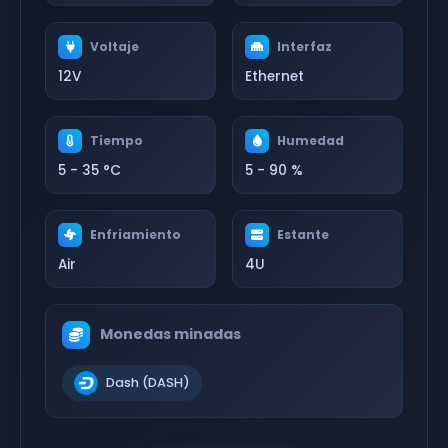
Voltaje
Interfaz
12V
Ethernet
Tiempo
Humedad
5 - 35 °C
5 - 90 %
Enfriamiento
Estante
Air
4U
Monedas minadas
Dash (DASH)