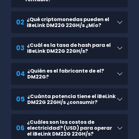
¿Qué criptomonedas pueden el
02
iBeLink DM22G 22GH/s ¿Mío?
¿Cuál es la tasa de hash para el
03
iBeLink DM22G 22GH/s?
¿Quién es el fabricante de el?
04
DM22G?
¿Cuánta potencia tiene el iBeLink
05
DM22G 22GH/s ¿consumir?
¿Cuáles son los costos de
06
electricidad? (USD) para operar
el iBeLink DM22G 22GH/s?