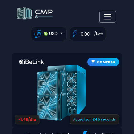
USD
/kwh
COMPRAR
244
-1.48/día
Actualizar:
seconds