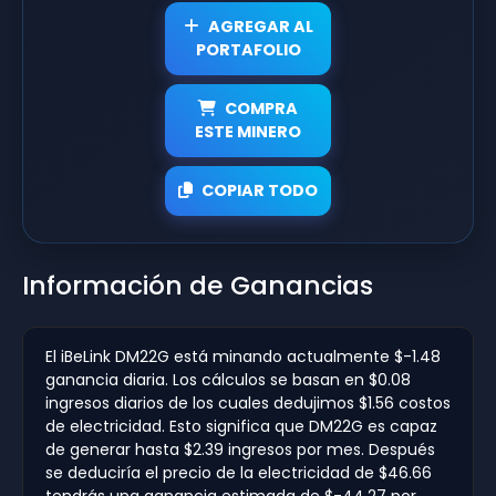
AGREGAR AL
PORTAFOLIO
COMPRA
ESTE MINERO
COPIAR TODO
Información de Ganancias
El iBeLink DM22G está minando actualmente $-1.48
ganancia diaria. Los cálculos se basan en $0.08
ingresos diarios de los cuales dedujimos $1.56 costos
de electricidad. Esto significa que DM22G es capaz
de generar hasta $2.39 ingresos por mes. Después
se deduciría el precio de la electricidad de $46.66
tendrás una ganancia estimada de $-44.27 por