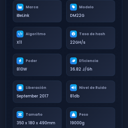
Marca
Modelo
iBeLink
DM22G
Algoritmo
Tasa de hash
X11
22GH/s
Poder
Eficiencia
810W
36.82 J/Gh
Liberación
Nivel de Ruido
September 2017
81db
Tamaño
Peso
350 x 180 x 490mm
19000g