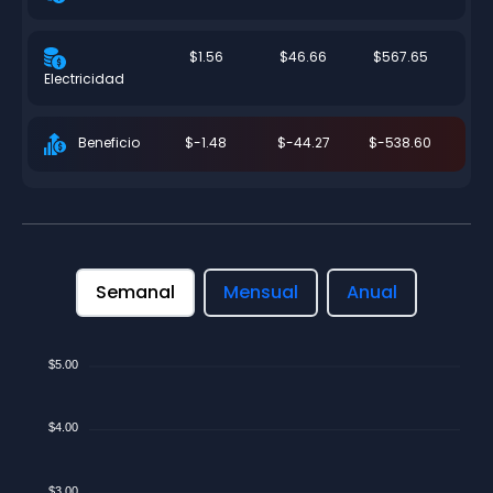
$1.56
$46.66
$567.65
Electricidad
$-1.48
$-44.27
$-538.60
Beneficio
Semanal
Mensual
Anual
$5.00
$4.00
$3.00