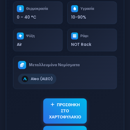
Θερμοκρασία
Υγρασία
0 – 40 °C
10-90%
Ψύξη
Ράφι
Air
NOT Rack
Μεταλλευμένα Νομίσματα
Aleo (ALEO)
ΠΡΟΣΘΗΚΗ
ΣΤΟ
ΧΑΡΤΟΦΥΛΑΚΙΟ