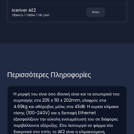
Iceriver AE2
Αίτηση
720MH/s
1300W
1.81 J/Mh
Περισσότερες Πληροφορίες
Η μορφή του είναι όσο ιδανική είναι και τα εσωτερικά του:
συμπαγής στα 205 x 110 x 202mm, ελαφρύς στα
4.69kg και αθόρυβος μόλις στα 45dB. Η ευρεία κλίμακα
τάσης (100-240V) και η διεπαφή Ethernet
εξασφαλίζουν την εύκολη ενσωμάτωσή του σε διάφορες
περιβάλλοντα εξόρυξης. Είτε λειτουργεί σε φάρμα είτε
διακριτικά στο σπίτι, το AE2 είναι η κλιμακούμενη,