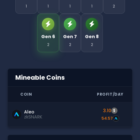
1
1
1
1
2
Gen 6
Gen 7
Gen 8
2
2
2
Mineable Coins
COIN
PROFIT/DAY
3.10
$
Aleo
zkSNARK
54.57