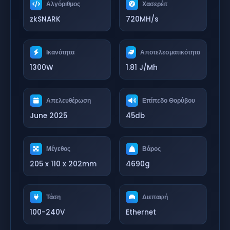
Αλγόριθμος
Χασερέιτ
zkSNARK
720MH/s
Ικανότητα
Αποτελεσματικότητα
1300W
1.81 J/Mh
Απελευθέρωση
Επίπεδο Θορύβου
June 2025
45db
Μέγεθος
Βάρος
205 x 110 x 202mm
4690g
Τάση
Διεπαφή
100-240V
Ethernet