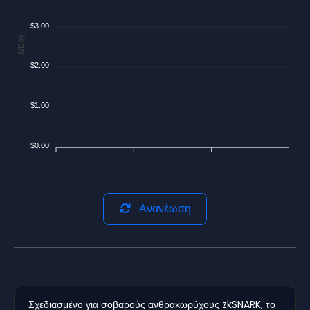
$3.00
$/Day
$2.00
$1.00
$0.00
Ανανέωση
Σχεδιασμένο για σοβαρούς ανθρακωρύχους zkSNARK, το