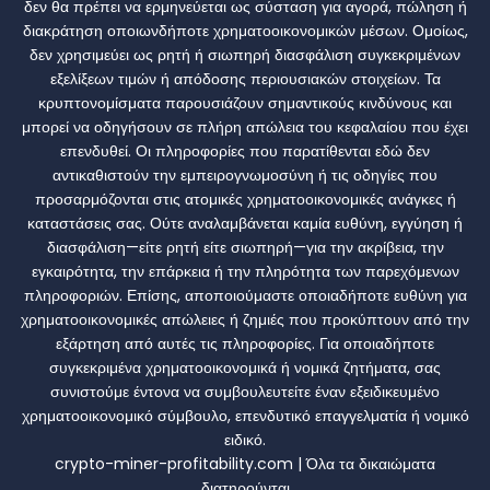
δεν θα πρέπει να ερμηνεύεται ως σύσταση για αγορά, πώληση ή
διακράτηση οποιωνδήποτε χρηματοοικονομικών μέσων. Ομοίως,
δεν χρησιμεύει ως ρητή ή σιωπηρή διασφάλιση συγκεκριμένων
εξελίξεων τιμών ή απόδοσης περιουσιακών στοιχείων. Τα
κρυπτονομίσματα παρουσιάζουν σημαντικούς κινδύνους και
μπορεί να οδηγήσουν σε πλήρη απώλεια του κεφαλαίου που έχει
επενδυθεί. Οι πληροφορίες που παρατίθενται εδώ δεν
αντικαθιστούν την εμπειρογνωμοσύνη ή τις οδηγίες που
προσαρμόζονται στις ατομικές χρηματοοικονομικές ανάγκες ή
καταστάσεις σας. Ούτε αναλαμβάνεται καμία ευθύνη, εγγύηση ή
διασφάλιση—είτε ρητή είτε σιωπηρή—για την ακρίβεια, την
εγκαιρότητα, την επάρκεια ή την πληρότητα των παρεχόμενων
πληροφοριών. Επίσης, αποποιούμαστε οποιαδήποτε ευθύνη για
χρηματοοικονομικές απώλειες ή ζημιές που προκύπτουν από την
εξάρτηση από αυτές τις πληροφορίες. Για οποιαδήποτε
συγκεκριμένα χρηματοοικονομικά ή νομικά ζητήματα, σας
συνιστούμε έντονα να συμβουλευτείτε έναν εξειδικευμένο
χρηματοοικονομικό σύμβουλο, επενδυτικό επαγγελματία ή νομικό
ειδικό.
crypto-miner-profitability.com | Όλα τα δικαιώματα
διατηρούνται