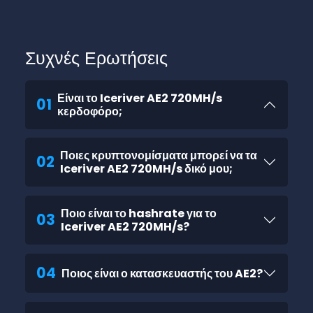
Συχνές Ερωτήσεις
Είναι το Iceriver AE2 720MH/s
01
κερδοφόρο;
Ποιες κρυπτονομίσματα μπορεί να τα
02
Iceriver AE2 720MH/s δικό μου;
Ποιο είναι το hashrate για το
03
Iceriver AE2 720MH/s?
04
Ποιος είναι ο κατασκευαστής του AE2?