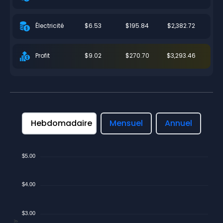
$6.53
$195.84
$2,382.72
Électricité
$9.02
$270.70
$3,293.46
Profit
Hebdomadaire
Mensuel
Annuel
$5.00
$4.00
$3.00