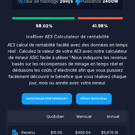
Taux de hachage
2GH/s
Puissance
3400W
58.02%
41.98%
IceRiver AE3 Calculateur de rentabilité
AE3 calcul de rentabilité facilité avec des données en temps
réel : Calculez la valeur de votre AE3 avec notre calculateur
de mineur ASIC facile à utiliser ! Nous indiquons les revenus
basés sur les récompenses de minage en temps réel et
déduisons les coûts d'électricité afin que vous puissiez
facilement découvrir le bénéfice que vous réalisez chaque
jour, mois ou année avec votre mineur.
AJOUTER AU PORTEFEUILLE +
Offres Exclusives
Quotidien
Mensuel
Annuel
$15.55
$466.54
$5,676.18
Revenu