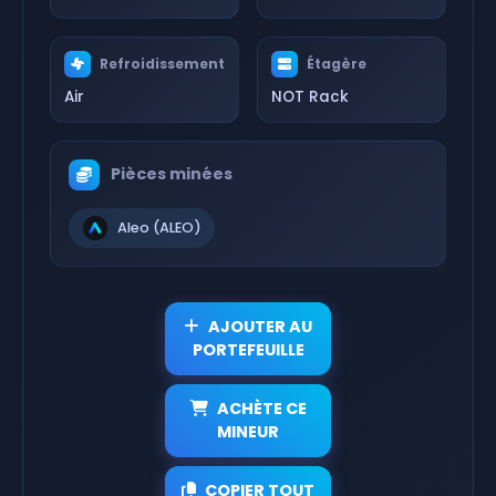
Refroidissement
Étagère
Air
NOT Rack
Pièces minées
Aleo (ALEO)
AJOUTER AU
PORTEFEUILLE
ACHÈTE CE
MINEUR
COPIER TOUT