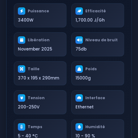
Puissance
Efficacité
3400W
1,700.00 J/Gh
Libération
Niveau de bruit
November 2025
75db
Taille
Poids
370 x 195 x 290mm
15000g
Tension
Interface
200-250V
Ethernet
Temps
Humidité
5 - 40 °C
10 - 90 %