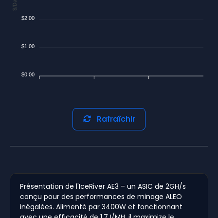
$/Day
$2.00
$1.00
$0.00
Rafraîchir
Présentation de l'IceRiver AE3 – un ASIC de 2GH/s
conçu pour des performances de minage ALEO
inégalées. Alimenté par 3400W et fonctionnant
avec une efficacité de 1,7J/MH, il maximize le