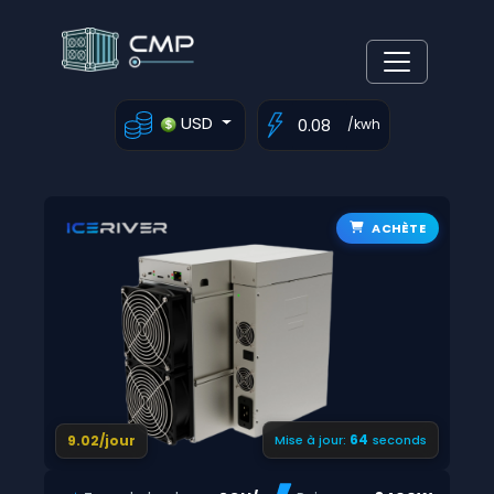
USD
/kwh
ACHÈTE
63
9.02/jour
Mise à jour:
seconds