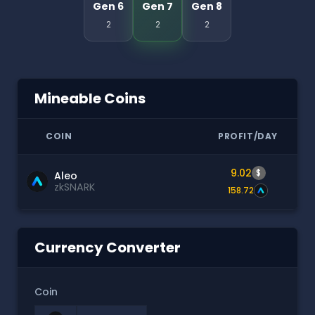
Gen 6
Gen 7
Gen 8
2
2
2
Mineable Coins
COIN
PROFIT/DAY
9.02
$
Aleo
zkSNARK
158.72
Currency Converter
Coin