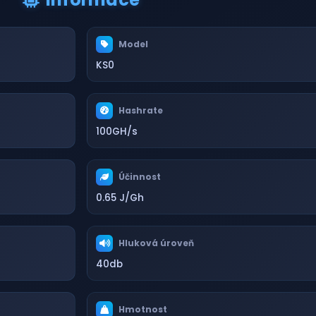
Model
KS0
Hashrate
100GH/s
Účinnost
0.65 J/Gh
Hluková úroveň
40db
Hmotnost