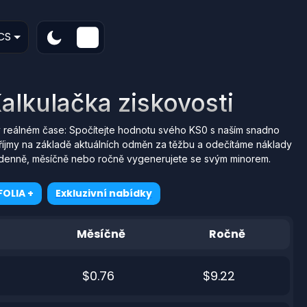
CS
alkulačka ziskovosti
 reálném čase: Spočítejte hodnotu svého KS0 s naším snadno
říjmy na základě aktuálních odměn za těžbu a odečítáme náklady
erý denně, měsíčně nebo ročně vygenerujete se svým minorem.
OLIA +
Exkluzivní nabídky
Měsíčně
Ročně
$0.76
$9.22