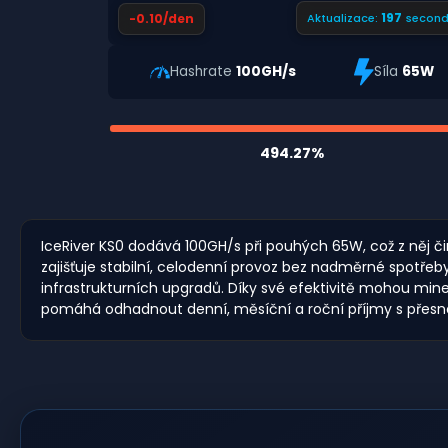
196
-0.10/den
Aktualizace:
second
Hashrate
100GH/s
Síla
65W
494.27%
IceRiver KS0 dodává 100GH/s při pouhých 65W, což z něj či
zajišťuje stabilní, celodenní provoz bez nadměrné spotře
infrastrukturních upgradů. Díky své efektivitě mohou mine
pomáhá odhadnout denní, měsíční a roční příjmy s přesn