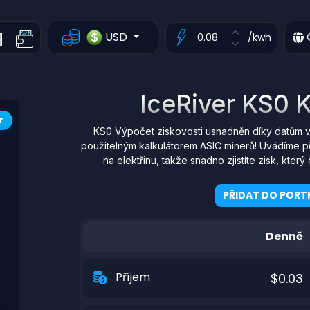
USD
/kwh
IceRiver KS0 K
T
KS0 Výpočet ziskovosti usnadněn díky datům v
použitelným kalkulátorem ASIC minerů! Uvádíme p
na elektřinu, takže snadno zjistíte zisk, kt
PŘIDAT DO PORTF
Denně
Příjem
$0.03