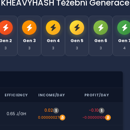
KHEAVYHASH Těžební Generace
Gen 2
Gen 3
Gen 4
Gen 5
Gen 6
Gen 
3
3
3
3
3
4
EFFICIENCY
INCOME/DAY
PROFIT/DAY
0.02
-0.10
$
$
0.65 J/GH
0.00000027
-0.00000109