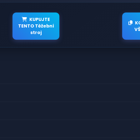
KUPUJTE
K
TENTO Těžební
V
stroj