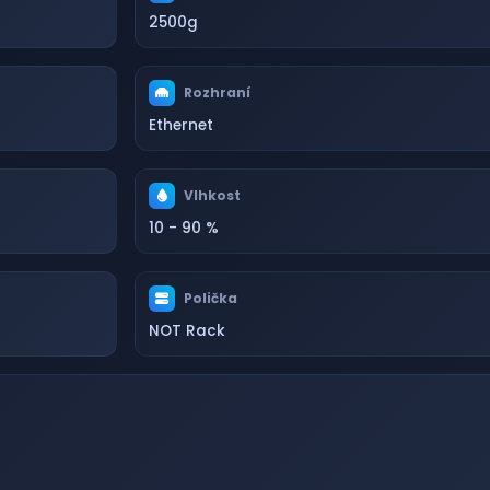
2500g
Rozhraní
Ethernet
Vlhkost
10 - 90 %
Polička
NOT Rack