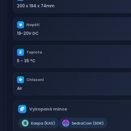
200 x 194 x 74mm
Napětí
19-20V DC
Teplota
5 - 35 °C
Chlazení
Air
Vykopané mince
Kaspa (KAS)
SedraCoin (SDR)