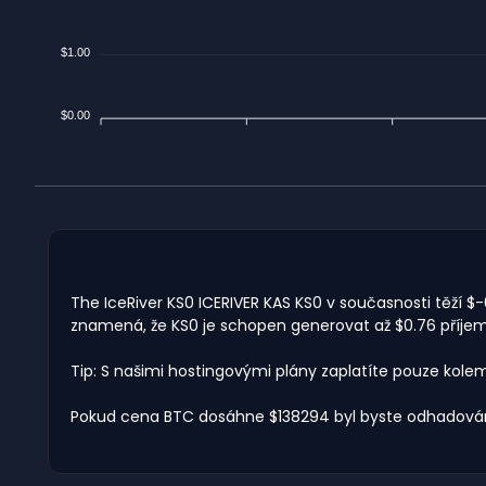
$1.00
$0.00
The IceRiver KS0 ICERIVER KAS KS0 v současnosti těží $-
znamená, že KS0 je schopen generovat až $0.76 příjem 
Tip: S našimi hostingovými plány zaplatíte pouze kole
Pokud cena BTC dosáhne $138294 byl byste odhadován