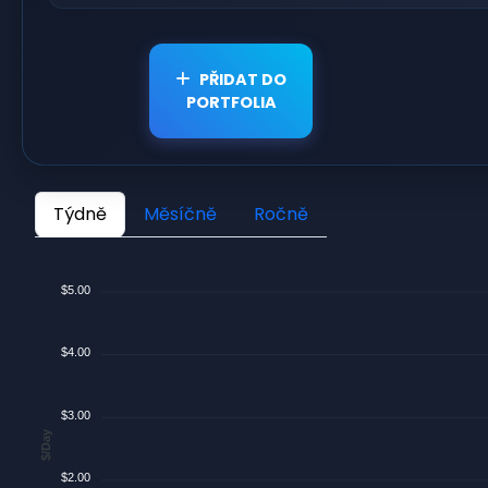
PŘIDAT DO
PORTFOLIA
Týdně
Měsíčně
Ročně
$5.00
$4.00
$3.00
$/Day
$2.00