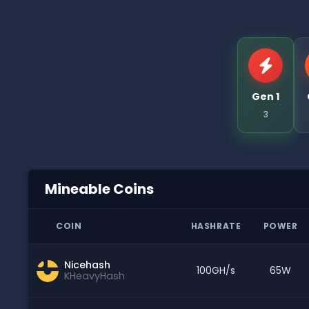
Gen 1
3
Mineable Coins
COIN
HASHRATE
POWER
Nicehash
100GH/s
65W
KHeavyHash