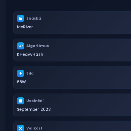
Značka
IceRiver
Algoritmus
KHeavyHash
Síla
65W
Uvolnění
September 2023
Velikost