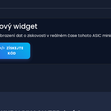
kový widget
obrazení dat o ziskovosti v reálném čase tohoto ASIC mini
ZÍSKEJTE
KÓD