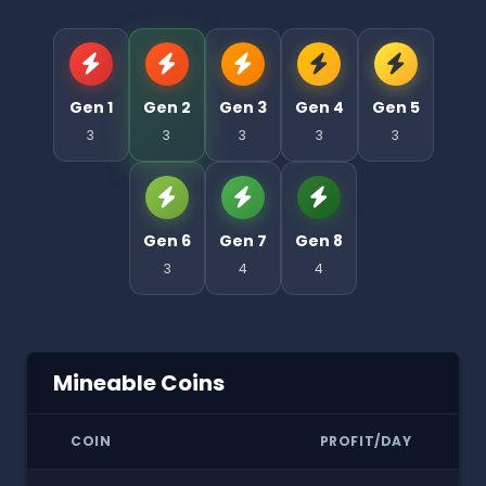
Gen 1
Gen 2
Gen 3
Gen 4
Gen 5
3
3
3
3
3
Gen 6
Gen 7
Gen 8
3
4
4
Mineable Coins
COIN
PROFIT/DAY