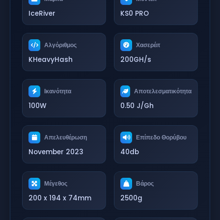
IceRiver
KS0 PRO
Αλγόριθμος
Χασερέιτ
KHeavyHash
200GH/s
Ικανότητα
Αποτελεσματικότητα
100W
0.50 J/Gh
Απελευθέρωση
Επίπεδο Θορύβου
November 2023
40db
Μέγεθος
Βάρος
200 x 194 x 74mm
2500g