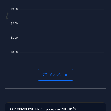
$3.00
$/Day
$2.00
$1.00
$0.00
Ανανέωση
Ο IceRiver KS0 PRO προσφέρει 200Gh/s