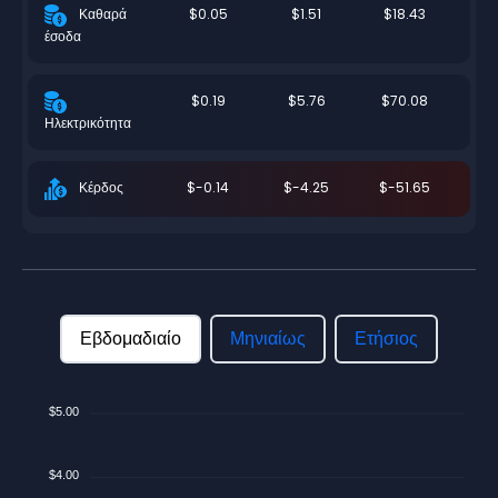
$0.05
$1.51
$18.43
Καθαρά
έσοδα
$0.19
$5.76
$70.08
Ηλεκτρικότητα
$-0.14
$-4.25
$-51.65
Κέρδος
Εβδομαδιαίο
Μηνιαίως
Ετήσιος
$5.00
$4.00