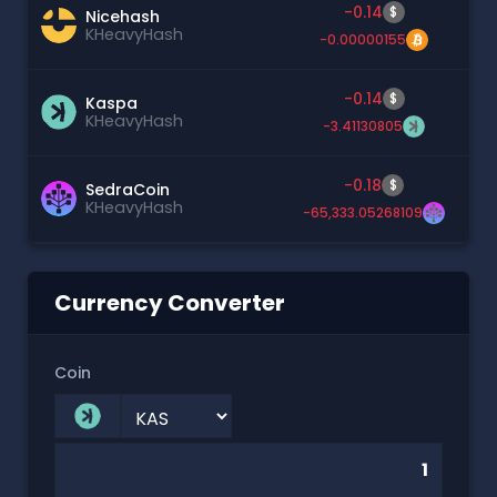
-0.14
$
Nicehash
KHeavyHash
-0.00000155
-0.14
$
Kaspa
KHeavyHash
-3.41130805
-0.18
$
SedraCoin
KHeavyHash
-65,333.05268109
Currency Converter
Coin