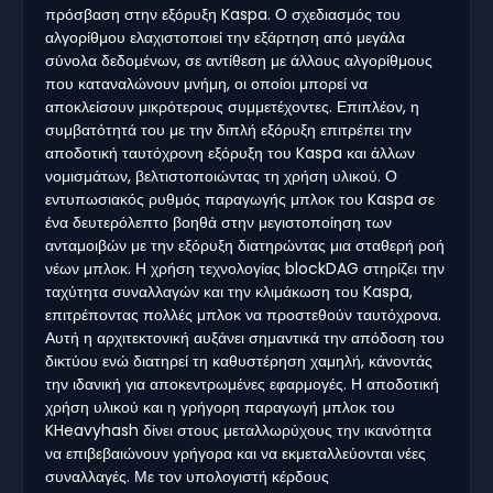
πρόσβαση στην εξόρυξη Kaspa. Ο σχεδιασμός του
αλγορίθμου ελαχιστοποιεί την εξάρτηση από μεγάλα
σύνολα δεδομένων, σε αντίθεση με άλλους αλγορίθμους
που καταναλώνουν μνήμη, οι οποίοι μπορεί να
αποκλείσουν μικρότερους συμμετέχοντες. Επιπλέον, η
συμβατότητά του με την διπλή εξόρυξη επιτρέπει την
αποδοτική ταυτόχρονη εξόρυξη του Kaspa και άλλων
νομισμάτων, βελτιστοποιώντας τη χρήση υλικού. Ο
εντυπωσιακός ρυθμός παραγωγής μπλοκ του Kaspa σε
ένα δευτερόλεπτο βοηθά στην μεγιστοποίηση των
ανταμοιβών με την εξόρυξη διατηρώντας μια σταθερή ροή
νέων μπλοκ. Η χρήση τεχνολογίας blockDAG στηρίζει την
ταχύτητα συναλλαγών και την κλιμάκωση του Kaspa,
επιτρέποντας πολλές μπλοκ να προστεθούν ταυτόχρονα.
Αυτή η αρχιτεκτονική αυξάνει σημαντικά την απόδοση του
δικτύου ενώ διατηρεί τη καθυστέρηση χαμηλή, κάνοντάς
την ιδανική για αποκεντρωμένες εφαρμογές. Η αποδοτική
χρήση υλικού και η γρήγορη παραγωγή μπλοκ του
KHeavyhash δίνει στους μεταλλωρύχους την ικανότητα
να επιβεβαιώνουν γρήγορα και να εκμεταλλεύονται νέες
συναλλαγές. Με τον υπολογιστή κέρδους