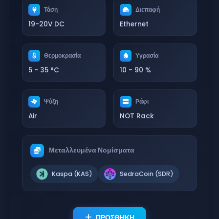
Τάση
Διεπαφή
19-20V DC
Ethernet
Θερμοκρασία
Υγρασία
5 - 35 °C
10 - 90 %
Ψύξη
Ράφι
Air
NOT Rack
Μεταλλευμένα Νομίσματα
Kaspa (KAS)
SedraCoin (SDR)
ΠΡΟΣΘΗΚΗ