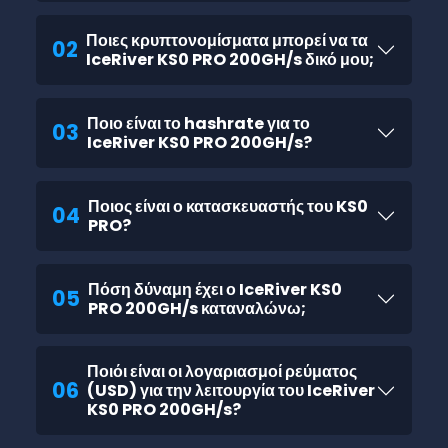
Ποιες κρυπτονομίσματα μπορεί να τα
02
IceRiver KS0 PRO 200GH/s δικό μου;
Ποιο είναι το hashrate για το
03
IceRiver KS0 PRO 200GH/s?
Ποιος είναι ο κατασκευαστής του KS0
04
PRO?
Πόση δύναμη έχει ο IceRiver KS0
05
PRO 200GH/s καταναλώνω;
Ποιόι είναι οι λογαριασμοί ρεύματος
06
(USD) για την λειτουργία του IceRiver
KS0 PRO 200GH/s?