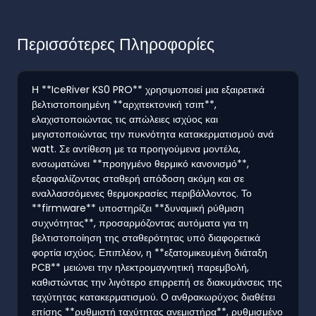
Περισσότερες Πληροφορίες
Η **IceRiver KS0 PRO** χρησιμοποιεί μια εξαιρετικά
βελτιστοποιημένη **αρχιτεκτονική τσιπ**,
ελαχιστοποιώντας τις απώλειες ισχύος και
μεγιστοποιώντας την πυκνότητα κατακερματισμού ανά
watt. Σε αντίθεση με τα προηγούμενα μοντέλα,
ενσωματώνει **προηγμένο θερμικό κανονισμό**,
εξασφαλίζοντας σταθερή απόδοση ακόμη και σε
εναλλασσόμενες θερμοκρασίες περιβάλλοντος. Το
**firmware** υποστηρίζει **δυναμική ρύθμιση
συχνότητας**, προσαρμόζοντας αυτόματα για τη
βελτιστοποίηση της σταθερότητας υπό διαφορετικά
φορτία ισχύος. Επιπλέον, η **εξατομικευμένη διάταξη
PCB** μειώνει την ηλεκτρομαγνητική παρεμβολή,
καθιστώντας την λιγότερο επιρρεπή σε διακυμάνσεις της
ταχύτητας κατακερματισμού. Ο ανθρακωρύχος διαθέτει
επίσης **ρυθμιστή ταχύτητας ανεμιστήρα**, ρυθμισμένο