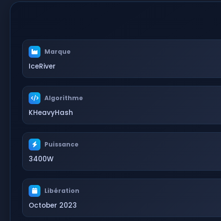
Marque
IceRiver
Algorithme
KHeavyHash
Puissance
3400W
Libération
October 2023