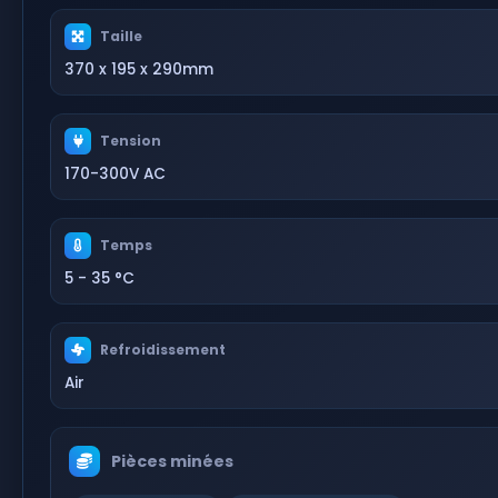
Taille
370 x 195 x 290mm
Tension
170-300V AC
Temps
5 - 35 °C
Refroidissement
Air
Pièces minées