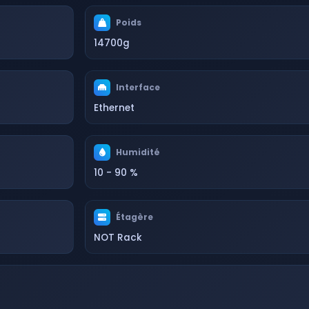
Poids
14700g
Interface
Ethernet
Humidité
10 - 90 %
Étagère
NOT Rack