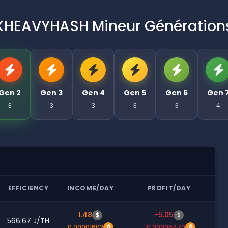
KHEAVYHASH Mineur Génération
Gen 2
Gen 3
Gen 4
Gen 5
Gen 6
Gen 
3
3
3
3
3
4
EFFICIENCY
INCOME/DAY
PROFIT/DAY
1.48
-5.05
$
$
566.67 J/TH
0.00001602
-0.00005479