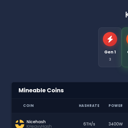
Gen 1
3
Mineable Coins
COIN
HASHRATE
POWER
Nicehash
6TH/s
3400W
KHeavyHash