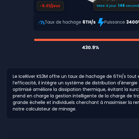
147
-5.01/jour
Mise à jour:
second
Taux de hachage
6TH/s
Puissance
340
430.9%
Le IceRiver KS3M offre un taux de hachage de 6TH/s tout
l’efficacité, il intègre un système de distribution d'én
optimisé améliore la dissipation thermique, évitant la su
prend en charge la gestion intelligente de la charge de t
grande échelle et individuels cherchant à maximiser la re
notre calculateur de minage.