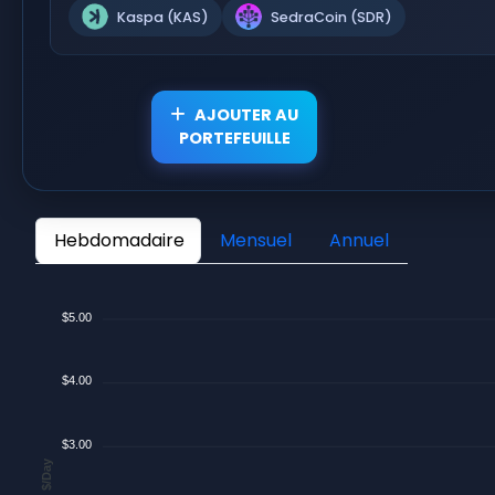
Kaspa (KAS)
SedraCoin (SDR)
AJOUTER AU
PORTEFEUILLE
Hebdomadaire
Mensuel
Annuel
$5.00
$4.00
$3.00
$/Day