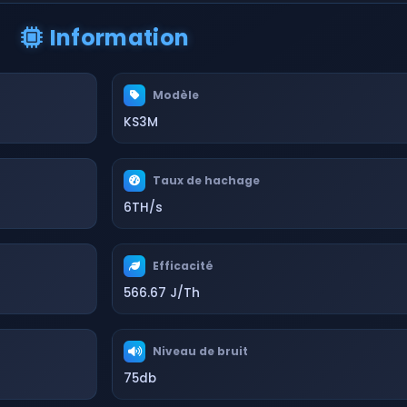
Information
Modèle
KS3M
Taux de hachage
6TH/s
Efficacité
566.67 J/Th
Niveau de bruit
75db