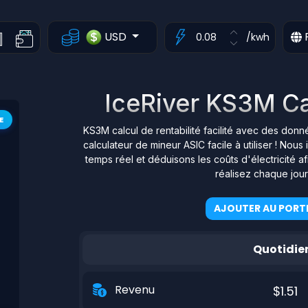
USD
/kwh
IceRiver KS3M Cal
E
KS3M calcul de rentabilité facilité avec des don
calculateur de mineur ASIC facile à utiliser ! N
temps réel et déduisons les coûts d'électricité 
réalisez chaque jou
AJOUTER AU PORTE
Quotidie
Revenu
$1.51