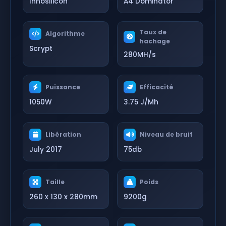
Innosilicon
A4 Dominator
Taux de
Algorithme
hachage
Scrypt
280MH/s
Puissance
Efficacité
1050W
3.75 J/Mh
Libération
Niveau de bruit
July 2017
75db
Taille
Poids
260 x 130 x 280mm
9200g