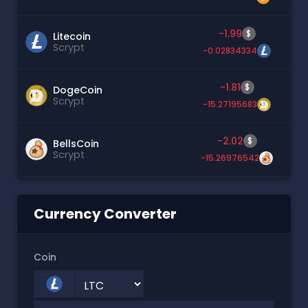
-1.99
$
Litecoin
Scrypt
-0.02834334
-1.81
$
DogeCoin
Scrypt
-15.27195683
-2.02
$
BellsCoin
Scrypt
-15.26976542
Currency Converter
Coin