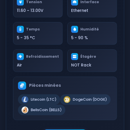
Tension
Interface
11.60 ~ 13.00V
Ethernet
Temps
Humidité
5 - 35 °C
5 - 90 %
Refroidissement
Étagère
Air
NOT Rack
Pièces minées
Litecoin (LTC)
DogeCoin (DOGE)
BellsCoin (BELLS)