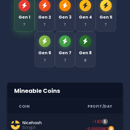
Gen 1
Gen 2
Gen 3
Gen 4
Gen 5
7
7
7
7
7
Gen 6
Gen 7
Gen 8
7
7
8
Mineable Coins
COIN
PROFIT/DAY
-1.83
$
Nicehash
Scrypt
-0.00001987