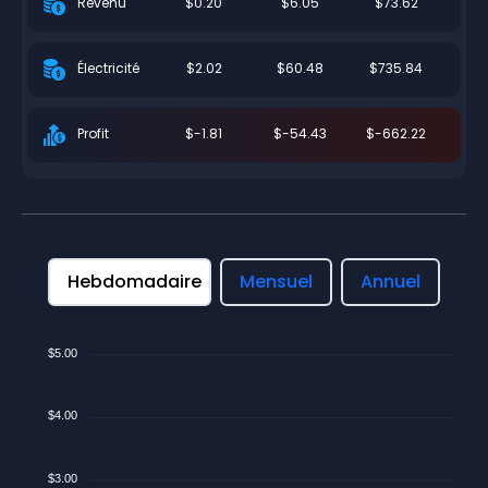
$0.20
$6.05
$73.62
Revenu
$2.02
$60.48
$735.84
Électricité
$-1.81
$-54.43
$-662.22
Profit
Hebdomadaire
Mensuel
Annuel
$5.00
$4.00
$3.00