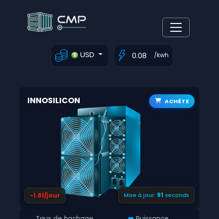
USD
/kwh
INNOSILICON
ACHÈTE
90
-1.81/jour
Mise à jour:
seconds
Taux de hachage
Puissance