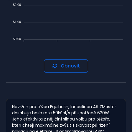
$2.00
$1.00
$0.00
Obnovit
Navržen pro těžbu Equihash, Innosilicon A9 ZMaster
dosahuje hash rate 50kSol/s při spotřebě 620W.
Jeho efektivita z něj činí silnou volbu pro těžaře,
kteří chtějí maximálně zvýšit ziskovost při řízení
nákladů na elektřinu. S optimalizovanou ASIC