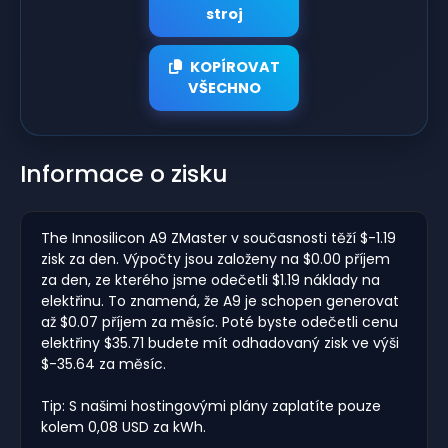
stroj
KOPÍROVAT
VŠECHNO
Informace o zisku
The Innosilicon A9 ZMaster v současnosti těží $-1.19
zisk za den. Výpočty jsou založeny na $0.00 příjem
za den, ze kterého jsme odečetli $1.19 náklady na
elektřinu. To znamená, že A9 je schopen generovat
až $0.07 příjem za měsíc. Poté byste odečetli cenu
elektřiny $35.71 budete mít odhadovaný zisk ve výši
$-35.64 za měsíc.
Tip: S našimi hostingovými plány zaplatíte pouze
kolem 0,08 USD za kWh.