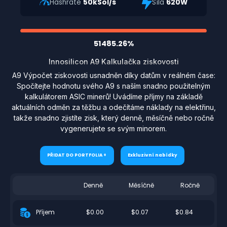
Hashrate
50kSol/s
Síla
620W
51485.26%
Innosilicon A9 Kalkulačka ziskovosti
A9 Výpočet ziskovosti usnadněn díky datům v reálném čase:
Spočítejte hodnotu svého A9 s naším snadno použitelným
kalkulátorem ASIC minerů! Uvádíme příjmy na základě
aktuálních odměn za těžbu a odečítáme náklady na elektřinu,
takže snadno zjistíte zisk, který denně, měsíčně nebo ročně
vygenerujete se svým minorem.
PŘIDAT DO PORTFOLIA +
Exkluzivní nabídky
Denně
Měsíčně
Ročně
$0.00
$0.07
$0.84
Příjem