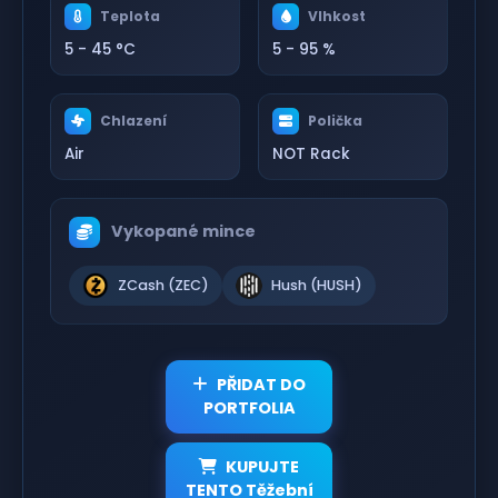
Teplota
Vlhkost
5 - 45 °C
5 - 95 %
Chlazení
Polička
Air
NOT Rack
Vykopané mince
ZCash (ZEC)
Hush (HUSH)
PŘIDAT DO
PORTFOLIA
KUPUJTE
TENTO Těžební