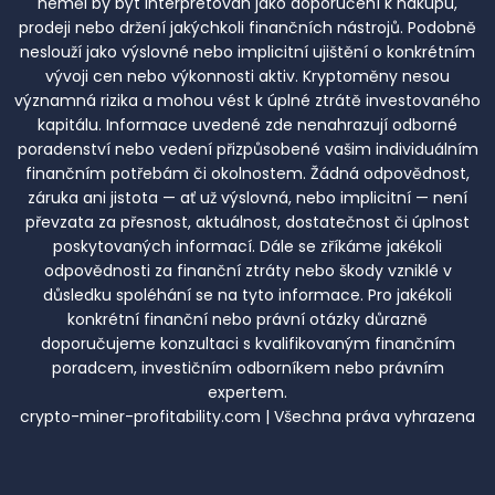
neměl by být interpretován jako doporučení k nákupu,
prodeji nebo držení jakýchkoli finančních nástrojů. Podobně
neslouží jako výslovné nebo implicitní ujištění o konkrétním
vývoji cen nebo výkonnosti aktiv. Kryptoměny nesou
významná rizika a mohou vést k úplné ztrátě investovaného
kapitálu. Informace uvedené zde nenahrazují odborné
poradenství nebo vedení přizpůsobené vašim individuálním
finančním potřebám či okolnostem. Žádná odpovědnost,
záruka ani jistota — ať už výslovná, nebo implicitní — není
převzata za přesnost, aktuálnost, dostatečnost či úplnost
poskytovaných informací. Dále se zříkáme jakékoli
odpovědnosti za finanční ztráty nebo škody vzniklé v
důsledku spoléhání se na tyto informace. Pro jakékoli
konkrétní finanční nebo právní otázky důrazně
doporučujeme konzultaci s kvalifikovaným finančním
poradcem, investičním odborníkem nebo právním
expertem.
crypto-miner-profitability.com | Všechna práva vyhrazena