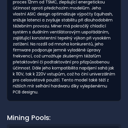
proces 12nm od TSMC, zlepšující energetickou
účinnost oproti předchozím modelům. Jeho
vlastní ASIC design optimalizuje výpočty Equihash,
snižuje latenci a zvyšuje stabilitu při dlouhodobém
těžebním provozu. Miner má pokročilý chladící
systém s duálním ventilátorovým uspořádáním,
zajišťující konzistentní tepelný výkon při vysokém
zatížení. Na rozdíl od mnoha konkurentů, jeho
firmware podporuje jemně vyladěné úpravy
frekvencí, což umožňuje zkušeným těžařům
přetaktování či podtaktování pro přizpůsobenou
účinnost. Dále jeho kompatibilita napájení sahá jak
k 110V, tak k 220V vstupům, což ho činí univerzálním
pro celosvětové použití. Tento model také těží z
nižších mír selhání hardwaru díky vylepšenému
PCB designu.
Mining Pools: