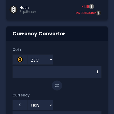
-1.19
$
Hush
Equihash
-26.90169492
Currency Converter
Coin
⇄
Currency
$