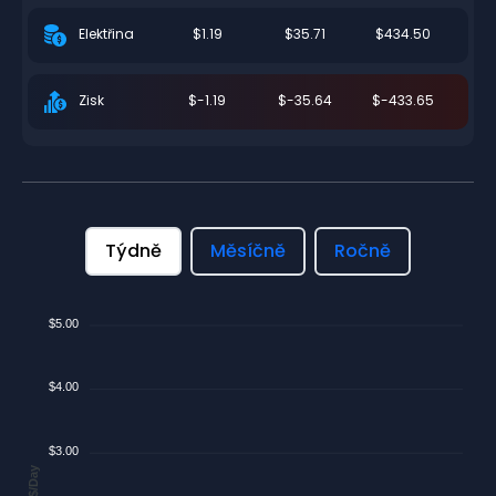
$1.19
$35.71
$434.50
Elektřina
$-1.19
$-35.64
$-433.65
Zisk
Týdně
Měsíčně
Ročně
$5.00
$4.00
$3.00
$/Day