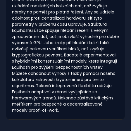
ukládání mezilehlých kolizních dat, což zvyšuje
nároky na paměť pro platná řešení. Aby se udržela
odolnost proti centralizaci hardwaru, síť tyto
parametry v průběhu času upravuje. Struktura
Equihashu úzce spojuje hledání řešení s velkým
zpracováním dat, což je obzvlášť výhodné pro dobře
vybavené GPU. Jeho kroky při hledání kolizí také
ovlivňují celkovou verifikaci bloků, což zvyšuje
kryptografickou pevnost. Badatelé experimentovali
s hybridními konsensuálními modely, které integrují
Equihash pro zvýšení bezpečnostních vrstev.
Můžete odhadnout výnosy z těžby pomocí našeho
kalkulátoru ziskovosti kryptominerů pro tento
algoritmus. Taková integrovaná flexibilita udržuje
Equihash adaptivní v rámci vyvíjejících se
hardwarových trendů. Nakonec zůstává kritickým
měřítkem pro bezpečné a decentralizované
modely proof-of-work.