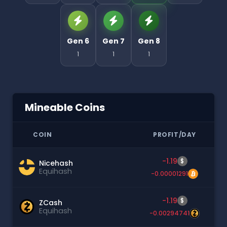
Gen 6
Gen 7
Gen 8
1
1
1
Mineable Coins
COIN
PROFIT/DAY
-1.19
$
Nicehash
Equihash
-0.00001291
-1.19
$
ZCash
Equihash
-0.00294741