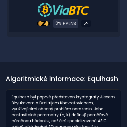
2% PPLNS
Algoritmické informace: Equihash
Equihash byl poprvé představen kryptografy Alexem
Biryukovem a Dmitrijem Khovratovichem,
využívajícími obecný problém narozenin. Jeho
nastavitelné parametry (n, k) definují paměťově
náročnou hádanku, což činí specializované ASIC
méně efektivními. Významnou vlastností je