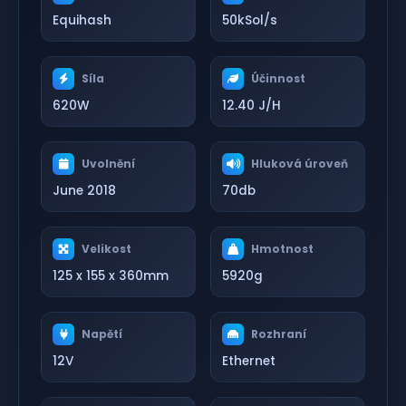
Equihash
50kSol/s
Síla
Účinnost
620W
12.40 J/H
Uvolnění
Hluková úroveň
June 2018
70db
Velikost
Hmotnost
125 x 155 x 360mm
5920g
Napětí
Rozhraní
12V
Ethernet