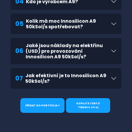
04
Kdo je výrobcem A9?
Kolik má moc Innosilicon A9
05
50kSol/s spotřebovat?
Jaké jsou náklady na elektřinu
06
(USD) pro provozování
Innosilicon A9 50kSol/s?
Jak efektivní je to Innosilicon A9
07
50kSol/s?
KUPUJTE TENTO
PŘIDAT DO PORTFOLIA +
Těžební stroj