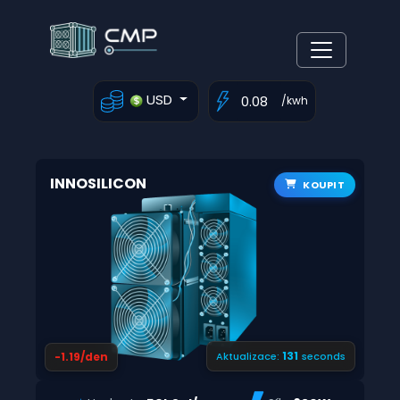
USD
/kwh
INNOSILICON
KOUPIT
130
-1.19/den
Aktualizace:
seconds