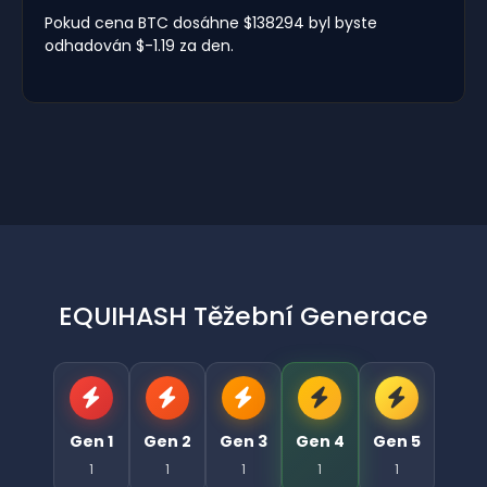
Pokud cena BTC dosáhne $138294 byl byste
odhadován $-1.19 za den.
EQUIHASH Těžební Generace
Gen 1
Gen 2
Gen 3
Gen 4
Gen 5
1
1
1
1
1