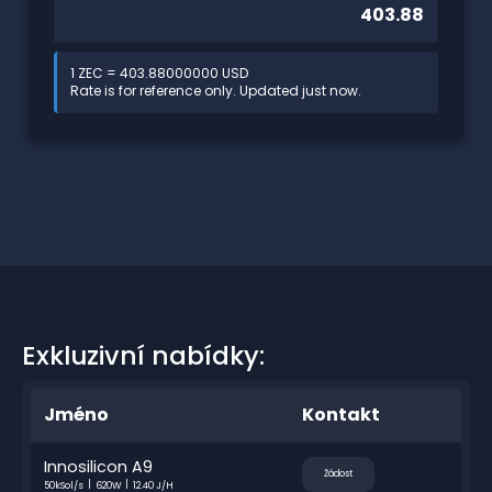
1 ZEC = 403.88000000 USD
Rate is for reference only. Updated just now.
Exkluzivní nabídky:
Jméno
Kontakt
Innosilicon A9
Žádost
50kSol/s
620W
12.40 J/H