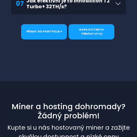
Jak efektivní je to Innosilicon T2
07
Turbo+ 32TH/s?
KUPUJTE TENTO
PŘIDAT DO PORTFOLIA +
Těžební stroj
Miner a hosting dohromady?
Žádný problém!
Kupte si u nás hostovaný miner a zažijte
skvělou dostupnost a nízké ceny