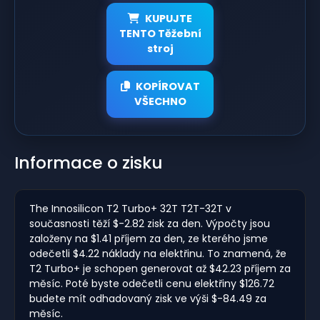
KUPUJTE
TENTO Těžební
stroj
KOPÍROVAT
VŠECHNO
Informace o zisku
The Innosilicon T2 Turbo+ 32T T2T-32T v
současnosti těží $-2.82 zisk za den. Výpočty jsou
založeny na $1.41 příjem za den, ze kterého jsme
odečetli $4.22 náklady na elektřinu. To znamená, že
T2 Turbo+ je schopen generovat až $42.23 příjem za
měsíc. Poté byste odečetli cenu elektřiny $126.72
budete mít odhadovaný zisk ve výši $-84.49 za
měsíc.