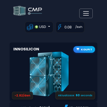
USD
/kwh
INNOSILICON
KOUPIT
59
-2.82/den
Aktualizace:
seconds