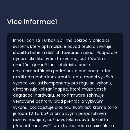
Více informací
Innosilicon T2 Turbo+ 32T má pokročilý chladící
systém, který optimalizuje odvod tepla a zvyšuje
stabilitu během delších těžebních relací. Podporuje
dynamické škálování frekvence, což těžařům
umožňuje jemně ladit efektivitu podle
environmentálních podmínek a cen energie. Na
rozdíl od mnoha konkurentů tento model využívá
vysoce kvalitní komponenty pro regulaci výkonu,
čímž snižuje kolísání napětí, které může vést k
degradaci hardwaru. Jeho firmware zahrnuje
vestavěné ochrany proti přehřátí a výkyvům
výkonu, což zajišťuje dlouhou životnost. Kromě toho
je řada T2 Turbo+ známa svými přizpůsobivými
režimy napájení, což uživatelům dává flexibilitu
přepínat mezi vyšší efektivitou nebo maximálním