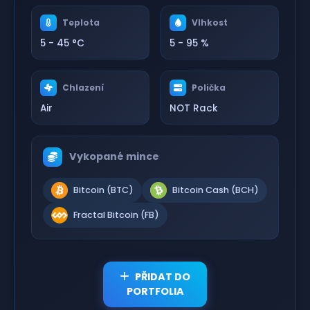
Teplota
Vlhkost
5 - 45 °C
5 - 95 %
Chlazení
Polička
Air
NOT Rack
Vykopané mince
Bitcoin (BTC)
Bitcoin Cash (BCH)
Fractal Bitcoin (FB)
PŘIDAT DO
PORTFOLIA