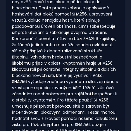
aby ověřili nové transakce a přidali bloky do
blockchainu. Tento proces zahrnuje opakované
hashování dat bloků pomocí SHA256, upravování
vstupů, dokud nenajdou hash, který splňuje
požadovanou úroveň obtížnosti, čímž zabezpečuje
síť proti útokům a zabraňuje dvojímu utrácení.
Konkurenční povaha těžby na bázi SHA256 zajišťuje,
že žádná jediná entita nemůže snadno ovládnout
síť, což přispívá k decentralizované struktuře
Bitcoinu. Vzhledem k robustní bezpečnosti a
širokému přijetí v oblasti kryptoměn hraje SHA256
klíčovou roli při ochraně integrity Bitcoinu a dalších
blockchainových sítí, které jej využívají. Ačkoli
SHA256 vyžaduje značnou výpočetní sílu, zejména s
vzestupem specializovaných ASIC těžařů, zůstává
zásadním mechanismem pro zajištění bezpečnosti
a stability kryptoměn. Pro těžaře použití SHA256
umožňuje přispívat k provozu sítě a zároveň být
incentivováni blokovými odměnami. Těžaři mohou
hodnotit svou ziskovost pomocí našeho kalkulátoru
zisku pro těžbu kryptoměn pro SHA256, což jim
pomáhá optimalizovat těžební hardware a spotřebu