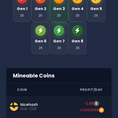
Gen 1
Gen 2
Gen 3
Gen 4
Gen 5
25
25
25
25
26
Gen 6
Gen 7
Gen 8
26
26
26
Mineable Coins
COIN
PROFIT/DAY
-2.86
$
Nicehash
SHA-256
-0.00003106