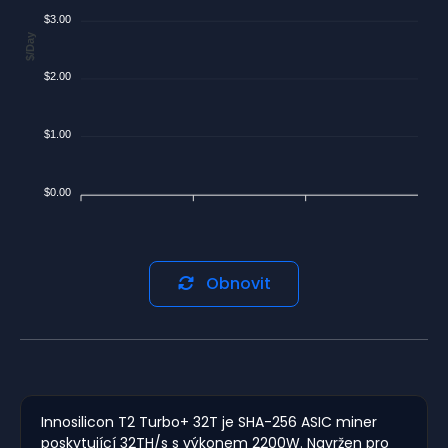
$3.00
$/Day
$2.00
$1.00
$0.00
Obnovit
Innosilicon T2 Turbo+ 32T je SHA-256 ASIC miner
poskytující 32TH/s s výkonem 2200W. Navržen pro