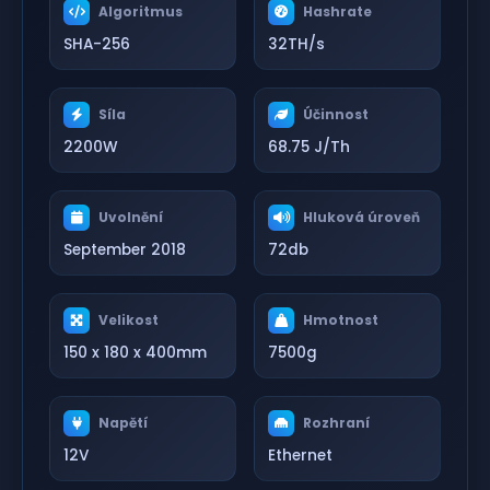
Algoritmus
Hashrate
SHA-256
32TH/s
Síla
Účinnost
2200W
68.75 J/Th
Uvolnění
Hluková úroveň
September 2018
72db
Velikost
Hmotnost
150 x 180 x 400mm
7500g
Napětí
Rozhraní
12V
Ethernet