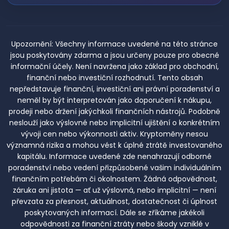
Upozornění:
Všechny informace uvedené na této stránce
jsou poskytovány zdarma a jsou určeny pouze pro obecné
informační účely. Není navržena jako základ pro obchodní,
finanční nebo investiční rozhodnutí. Tento obsah
nepředstavuje finanční, investiční ani právní poradenství a
neměl by být interpretován jako doporučení k nákupu,
prodeji nebo držení jakýchkoli finančních nástrojů. Podobně
neslouží jako výslovné nebo implicitní ujištění o konkrétním
vývoji cen nebo výkonnosti aktiv. Kryptoměny nesou
významná rizika a mohou vést k úplné ztrátě investovaného
kapitálu. Informace uvedené zde nenahrazují odborné
poradenství nebo vedení přizpůsobené vašim individuálním
finančním potřebám či okolnostem. Žádná odpovědnost,
záruka ani jistota — ať už výslovná, nebo implicitní — není
převzata za přesnost, aktuálnost, dostatečnost či úplnost
poskytovaných informací. Dále se zříkáme jakékoli
odpovědnosti za finanční ztráty nebo škody vzniklé v