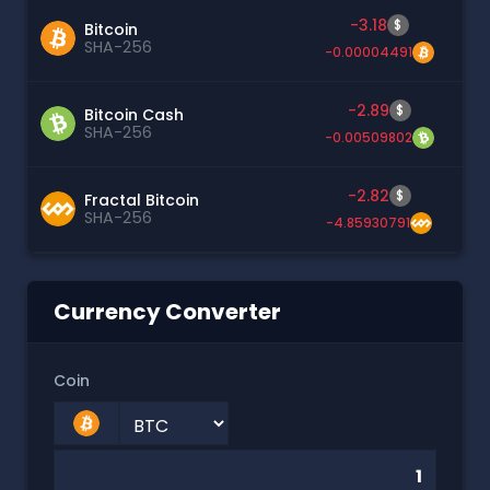
-3.18
$
Bitcoin
SHA-256
-0.00004491
-2.89
$
Bitcoin Cash
SHA-256
-0.00509802
-2.82
$
Fractal Bitcoin
SHA-256
-4.85930791
Currency Converter
Coin