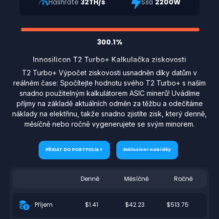
Hashrate
32TH/s
Síla
2200W
300.1%
Innosilicon T2 Turbo+ Kalkulačka ziskovosti
T2 Turbo+ Výpočet ziskovosti usnadněn díky datům v
reálném čase: Spočítejte hodnotu svého T2 Turbo+ s naším
snadno použitelným kalkulátorem ASIC minerů! Uvádíme
příjmy na základě aktuálních odměn za těžbu a odečítáme
náklady na elektřinu, takže snadno zjistíte zisk, který denně,
měsíčně nebo ročně vygenerujete se svým minorem.
PŘIDAT DO PORTFOLIA +
Exkluzivní nabídky
Denně
Měsíčně
Ročně
$1.41
$42.23
$513.75
Příjem