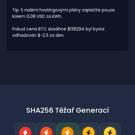
Tip: S našimi hostingovými plány zaplatíte pouze
kolem 0,08 USD za kWh.
Pokud cena BTC dosáhne $138294 byl byste
odhadován $-2.11 za den.
SHA256 Těžař Generací