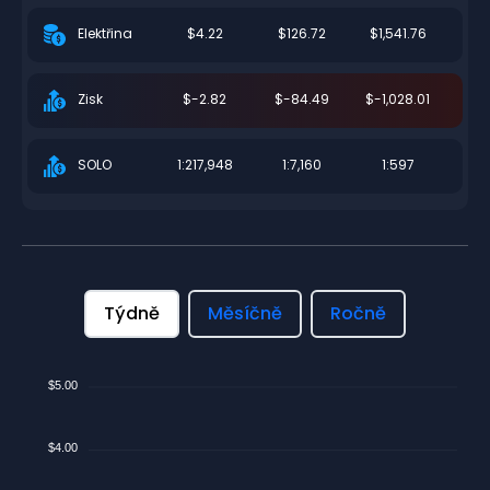
$4.22
$126.72
$1,541.76
Elektřina
$-2.82
$-84.49
$-1,028.01
Zisk
1:217,948
1:7,160
1:597
SOLO
Týdně
Měsíčně
Ročně
$5.00
$4.00