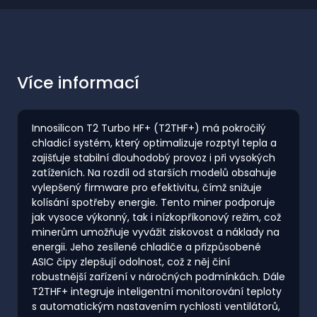
Více informací
Innosilicon T2 Turbo HF+ (T2THF+) má pokročilý
chladicí systém, který optimalizuje rozptyl tepla a
zajišťuje stabilní dlouhodobý provoz i při vysokých
zatíženích. Na rozdíl od starších modelů obsahuje
vylepšený firmware pro efektivitu, čímž snižuje
kolísání spotřeby energie. Tento miner podporuje
jak vysoce výkonný, tak i nízkopříkonový režim, což
minerům umožňuje vyvážit ziskovost a náklady na
energii. Jeho zesílené chladiče a přizpůsobené
ASIC čipy zlepšují odolnost, což z něj činí
robustnější zařízení v náročných podmínkách. Dále
T2THF+ integruje inteligentní monitorování teploty
s automatickým nastavením rychlosti ventilátorů,