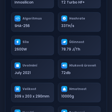
Innosilicon
T2 Turbo HF+
Algoritmus
Hashrate
SHA-256
33TH/s
Síla
Účinnost
2600W
78.79 J/Th
Uvolnění
Hluková úroveň
July 2021
72db
Velikost
Hmotnost
309 x 203 x 290mm
10000g