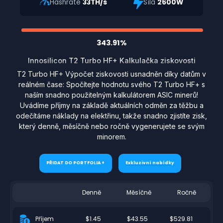
Hashrate
33TH/s
Síla
2600W
343.91%
Innosilicon T2 Turbo HF+ Kalkulačka ziskovosti
T2 Turbo HF+ Výpočet ziskovosti usnadněn díky datům v
reálném čase: Spočítejte hodnotu svého T2 Turbo HF+ s
naším snadno použitelným kalkulátorem ASIC minerů!
Uvádíme příjmy na základě aktuálních odměn za těžbu a
odečítáme náklady na elektřinu, takže snadno zjistíte zisk,
který denně, měsíčně nebo ročně vygenerujete se svým
minorem.
PŘIDAT DO PORTFOLIA +
Exkluzivní nabídky
Denně
Měsíčně
Ročně
$1.45
$43.55
$529.81
Příjem