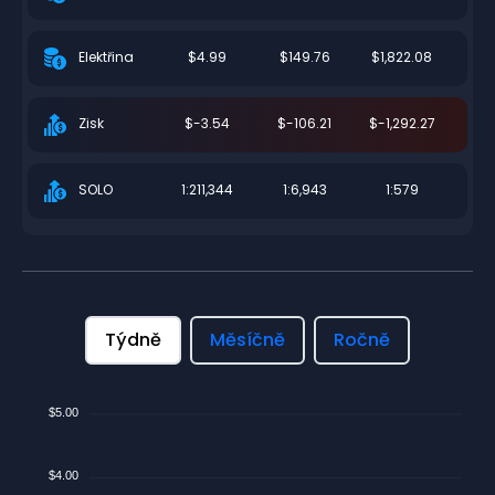
$4.99
$149.76
$1,822.08
Elektřina
$-3.54
$-106.21
$-1,292.27
Zisk
1:211,344
1:6,943
1:579
SOLO
Týdně
Měsíčně
Ročně
$5.00
$4.00