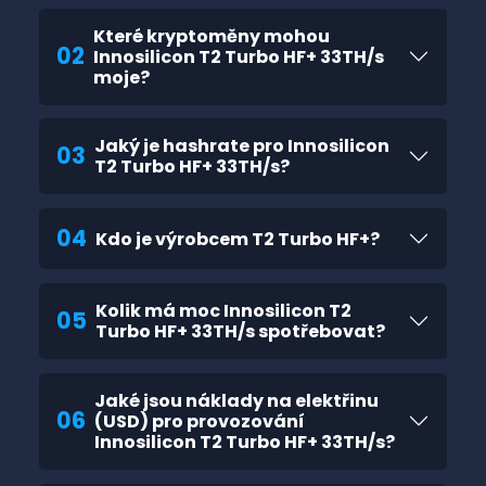
Které kryptoměny mohou
02
Innosilicon T2 Turbo HF+ 33TH/s
moje?
Jaký je hashrate pro Innosilicon
03
T2 Turbo HF+ 33TH/s?
04
Kdo je výrobcem T2 Turbo HF+?
Kolik má moc Innosilicon T2
05
Turbo HF+ 33TH/s spotřebovat?
Jaké jsou náklady na elektřinu
06
(USD) pro provozování
Innosilicon T2 Turbo HF+ 33TH/s?