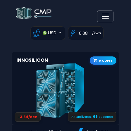
USD
/kwh
INNOSILICON
KOUPIT
68
-3.54/den
Aktualizace:
seconds