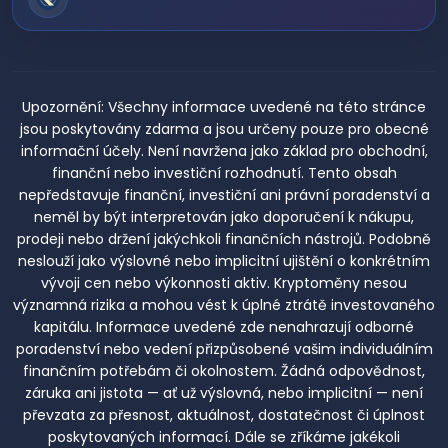
Upozornění:
Všechny informace uvedené na této stránce
jsou poskytovány zdarma a jsou určeny pouze pro obecné
informační účely. Není navržena jako základ pro obchodní,
finanční nebo investiční rozhodnutí. Tento obsah
nepředstavuje finanční, investiční ani právní poradenství a
neměl by být interpretován jako doporučení k nákupu,
prodeji nebo držení jakýchkoli finančních nástrojů. Podobně
neslouží jako výslovné nebo implicitní ujištění o konkrétním
vývoji cen nebo výkonnosti aktiv. Kryptoměny nesou
významná rizika a mohou vést k úplné ztrátě investovaného
kapitálu. Informace uvedené zde nenahrazují odborné
poradenství nebo vedení přizpůsobené vašim individuálním
finančním potřebám či okolnostem. Žádná odpovědnost,
záruka ani jistota — ať už výslovná, nebo implicitní — není
převzata za přesnost, aktuálnost, dostatečnost či úplnost
poskytovaných informací. Dále se zříkáme jakékoli