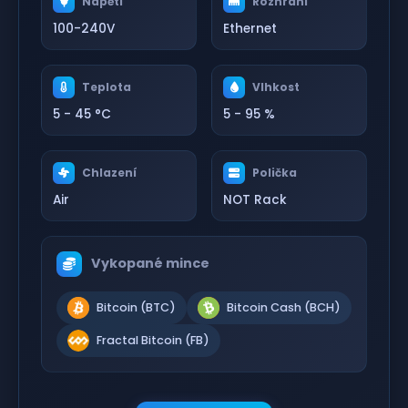
Napětí
Rozhraní
100-240V
Ethernet
Teplota
Vlhkost
5 - 45 °C
5 - 95 %
Chlazení
Polička
Air
NOT Rack
Vykopané mince
Bitcoin (BTC)
Bitcoin Cash (BCH)
Fractal Bitcoin (FB)