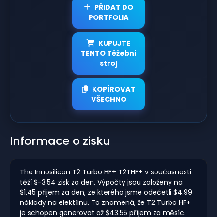
PŘIDAT DO
PORTFOLIA
KUPUJTE
TENTO Těžební
stroj
KOPÍROVAT
VŠECHNO
Informace o zisku
The Innosilicon T2 Turbo HF+ T2THF+ v současnosti
těží $-3.54 zisk za den. Výpočty jsou založeny na
$1.45 příjem za den, ze kterého jsme odečetli $4.99
náklady na elektřinu. To znamená, že T2 Turbo HF+
je schopen generovat až $43.55 příjem za měsíc.