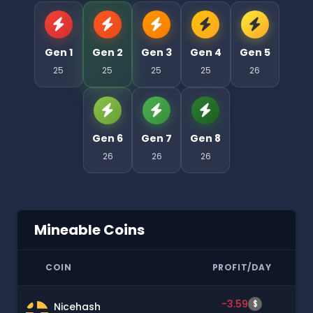
Gen 1
Gen 2
Gen 3
Gen 4
Gen 5
25
25
25
25
26
Gen 6
Gen 7
Gen 8
26
26
26
Mineable Coins
COIN
PROFIT/DAY
-3.59
$
Nicehash