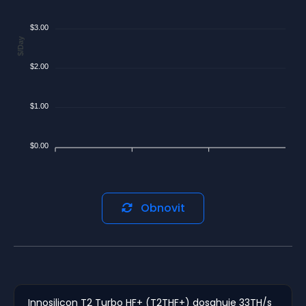
$3.00
$/Day
$2.00
$1.00
$0.00
Obnovit
Innosilicon T2 Turbo HF+ (T2THF+) dosahuje 33TH/s