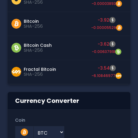
SHA-256
-0.00003893
-3.92
$
Bitcoin
SHA-256
-0.00005529
-3.62
$
Bitcoin Cash
SHA-256
-0.00637918
-3.54
$
Fractal Bitcoin
SHA-256
-6.10846977
Currency Converter
Coin