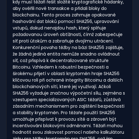
kdy musí těžaři řešit složité kryptografické hádanky,
aby ověřili nové transakce a přidali bloky do
blockchainu. Tento proces zahrnuje opakované
hashování dat bloků pomocí SHA256, upravování
vstupů, dokud nenajdou hash, který splňuje
požadovanou úroveň obtížnosti, čímž zabezpečuje
síť proti útokům a zabraňuje dvojímu utrácení.
Konkurenční povaha těžby na bázi SHA256 zajišťuje,
že žádná jediná entita nemůže snadno ovládnout
síť, což přispívá k decentralizované struktuře
Bitcoinu. Vzhledem k robustní bezpečnosti a
širokému přijetí v oblasti kryptoměn hraje SHA256
klíčovou roli při ochraně integrity Bitcoinu a dalších
blockchainových sítí, které jej využívají. Ačkoli
SHA256 vyžaduje značnou výpočetní sílu, zejména s
vzestupem specializovaných ASIC těžařů, zůstává
zásadním mechanismem pro zajištění bezpečnosti
a stability kryptoměn. Pro těžaře použití SHA256
umožňuje přispívat k provozu sítě a zároveň být
incentivováni blokovými odměnami. Těžaři mohou
hodnotit svou ziskovost pomocí našeho kalkulátoru
zisku pro těžbu kryptoměn pro SHA256, což jim