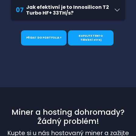
Jak efektivní je to Innosilicon T2
07
Turbo HF+ 33TH/s?
KUPUJTE TENTO
PŘIDAT DO PORTFOLIA +
Těžební stroj
Miner a hosting dohromady?
Žádný problém!
Kupte si u nás hostovaný miner a zažijte