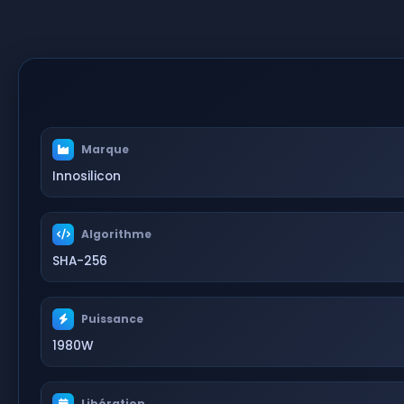
Marque
Innosilicon
Algorithme
SHA-256
Puissance
1980W
Libération