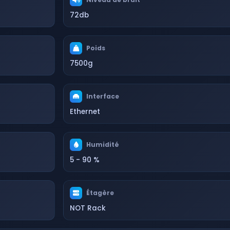
72db
Poids
7500g
Interface
Ethernet
Humidité
5 - 90 %
Étagère
NOT Rack