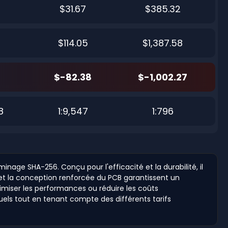
$31.67
$385.32
$114.05
$1,387.58
$-82.38
$-1,002.27
8
1:9,547
1:796
age SHA-256. Conçu pour l'efficacité et la durabilité, il
é et la conception renforcée du PCB garantissent un
imiser les performances ou réduire les coûts
nuels tout en tenant compte des différents tarifs