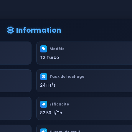
Information
Modèle
T2 Turbo
Taux de hachage
24TH/s
Efficacité
82.50 J/Th
Niveau de bruit