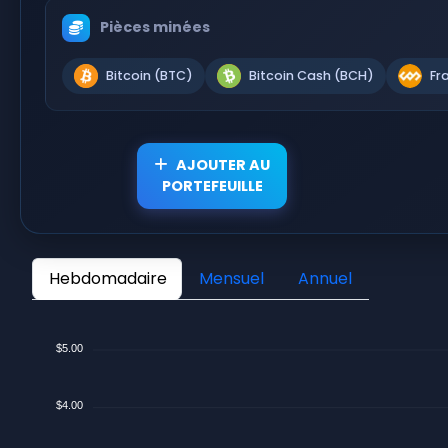
Pièces minées
Bitcoin (BTC)
Bitcoin Cash (BCH)
Fr
AJOUTER AU
PORTEFEUILLE
Hebdomadaire
Mensuel
Annuel
$5.00
$4.00