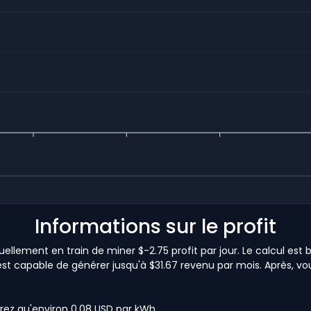
Informations sur le profit
ellement en train de miner $-2.75 profit par jour. Le calcul est
est capable de générer jusqu'à $31.67 revenu par mois. Après, vous
rez qu'environ 0,08 USD par kWh.