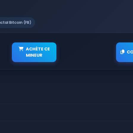
actal Bitcoin (FB)
ACHÈTE CE
CO
MINEUR