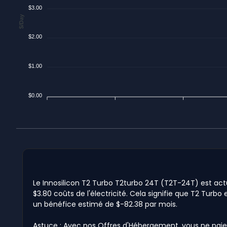
$3.00
$/Day
$2.00
$1.00
$0.00
Le Innosilicon T2 Turbo T2turbo 24T (T2T-24T) est actu
$3.80 coûts de l'électricité. Cela signifie que T2 Turbo 
un bénéfice estimé de $-82.38 par mois.
Astuce : Avec nos Offres d'Hébergement, vous ne paie