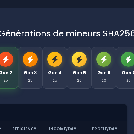
Générations de mineurs SHA25
Gen 2
Gen 3
Gen 4
Gen 5
Gen 6
Gen 
25
25
25
26
26
26
R
EFFICIENCY
INCOME/DAY
PROFIT/DAY