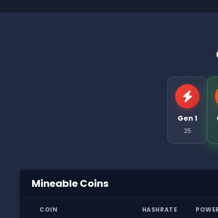
Gen 1
25
Mineable Coins
COIN
HASHRATE
POWE