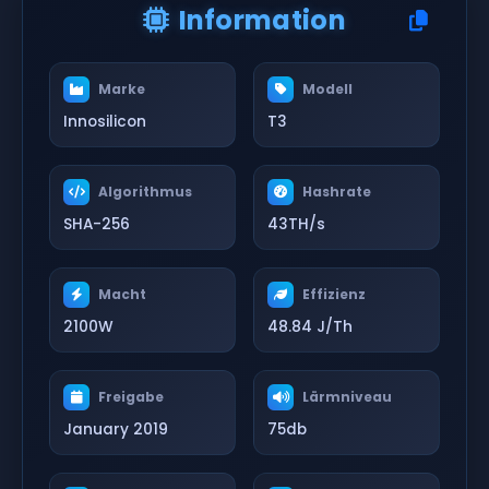
Information
Marke
Modell
Innosilicon
T3
Algorithmus
Hashrate
SHA-256
43TH/s
Macht
Effizienz
2100W
48.84 J/Th
Freigabe
Lärmniveau
January 2019
75db