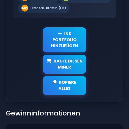
Fractal Bitcoin (FB)
INS
PORTFOLIO
HINZUFÜGEN
KAUFE DIESEN
MINER
KOPIERE
ALLES
Gewinninformationen