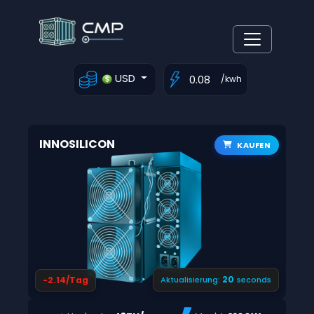
USD
/kwh
INNOSILICON
KAUFEN
19
-2.14/Tag
Aktualisierung:
seconds