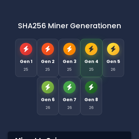
SHA256 Miner Generationen
Gen 1
Gen 2
Gen 3
Gen 4
Gen 5
25
25
25
25
26
Gen 6
Gen 7
Gen 8
26
26
26