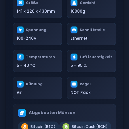
Größe
Gewicht
141 x 220 x 430mm
10000g
Spannung
Schnittstelle
100-240V
Ethernet
Temperaturen
Luftfeuchtigkeit
5 - 40 °C
5 - 95 %
Kühlung
Regal
Air
NOT Rack
Abgebauten Münzen
Bitcoin (BTC)
Bitcoin Cash (BCH)