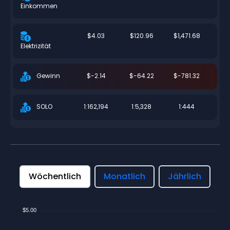
Einkommen
$4.03
$120.96
$1,471.68
Elektrizität
$-2.14
$-64.22
$-781.32
Gewinn
1:162,194
1:5,328
1:444
SOLO
Wöchentlich
Monatlich
Jährlich
$5.00