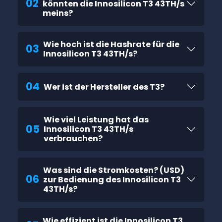
02
könnten die Innosilicon T3 43TH/s
meins?
Wie hoch ist die Hashrate für die
03
Innosilicon T3 43TH/s?
04
Wer ist der Hersteller des T3?
Wie viel Leistung hat das
05
Innosilicon T3 43TH/s
verbrauchen?
Was sind die Stromkosten? (USD)
06
zur Bedienung des Innosilicon T3
43TH/s?
Wie effizient ist die Innosilicon T3