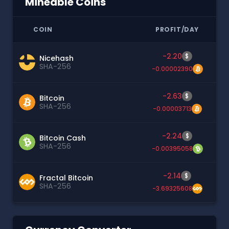
Mineable Coins
COIN
PROFIT/DAY
-2.20
$
Nicehash
SHA-256
-0.00002390
-2.63
$
Bitcoin
SHA-256
-0.00003713
-2.24
$
Bitcoin Cash
SHA-256
-0.00395058
-2.14
$
Fractal Bitcoin
SHA-256
-3.69325608