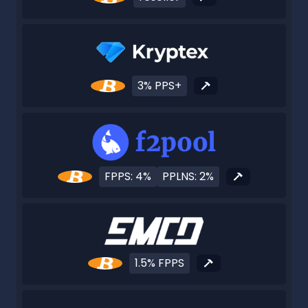
3% PPS+
FPPS: 4%
PPLNS: 2%
1.5% FPPS