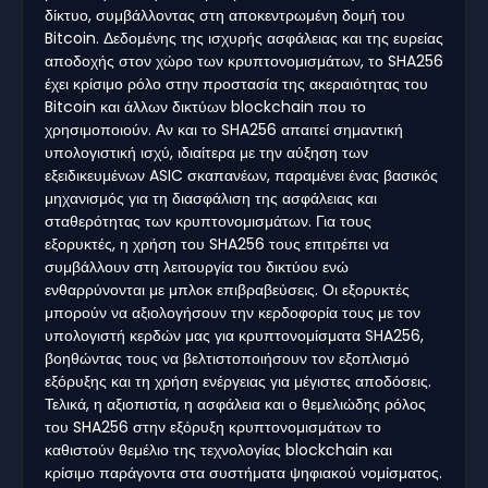
δίκτυο, συμβάλλοντας στη αποκεντρωμένη δομή του
Bitcoin. Δεδομένης της ισχυρής ασφάλειας και της ευρείας
αποδοχής στον χώρο των κρυπτονομισμάτων, το SHA256
έχει κρίσιμο ρόλο στην προστασία της ακεραιότητας του
Bitcoin και άλλων δικτύων blockchain που το
χρησιμοποιούν. Αν και το SHA256 απαιτεί σημαντική
υπολογιστική ισχύ, ιδιαίτερα με την αύξηση των
εξειδικευμένων ASIC σκαπανέων, παραμένει ένας βασικός
μηχανισμός για τη διασφάλιση της ασφάλειας και
σταθερότητας των κρυπτονομισμάτων. Για τους
εξορυκτές, η χρήση του SHA256 τους επιτρέπει να
συμβάλλουν στη λειτουργία του δικτύου ενώ
ενθαρρύνονται με μπλοκ επιβραβεύσεις. Οι εξορυκτές
μπορούν να αξιολογήσουν την κερδοφορία τους με τον
υπολογιστή κερδών μας για κρυπτονομίσματα SHA256,
βοηθώντας τους να βελτιστοποιήσουν τον εξοπλισμό
εξόρυξης και τη χρήση ενέργειας για μέγιστες αποδόσεις.
Τελικά, η αξιοπιστία, η ασφάλεια και ο θεμελιώδης ρόλος
του SHA256 στην εξόρυξη κρυπτονομισμάτων το
καθιστούν θεμέλιο της τεχνολογίας blockchain και
κρίσιμο παράγοντα στα συστήματα ψηφιακού νομίσματος.