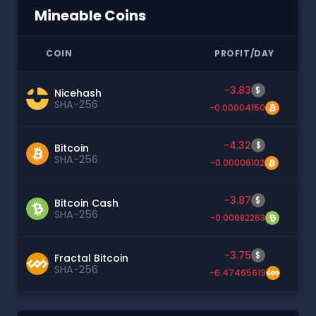
Mineable Coins
COIN
PROFIT/DAY
-3.83
$
Nicehash
SHA-256
-0.00004150
-4.32
$
Bitcoin
SHA-256
-0.00006102
-3.87
$
Bitcoin Cash
SHA-256
-0.00682263
-3.75
$
Fractal Bitcoin
SHA-256
-6.47465619