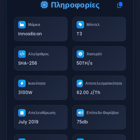
Πληροφορίες
Μάρκα
Μόντελ
Innosilicon
T3
Αλγόριθμος
Χασερέιτ
SHA-256
50TH/s
Ικανότητα
Αποτελεσματικότητα
3100W
62.00 J/Th
Απελευθέρωση
Επίπεδο Θορύβου
July 2019
75db