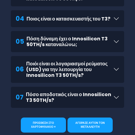
04
Ποιος είναι ο κατασκευαστής του T3?
Πόση δύναμη έχει ο Innosilicon T3
05
50TH/s καταναλώνω;
Ποιόι είναι οι λογαριασμοί ρεύματος
06
(USD) για την λειτουργία του
Innosilicon T3 50TH/s?
Πόσο αποδοτικός είναι ο Innosilicon
07
T3 50TH/s?
ΠΡΟΣΘΕΣΗ ΣΤΟ
ΑΓΟΡΑΣΕ ΑΥΤΟΝ ΤΟΝ
ΧΑΡΤΟΦΥΛΑΚΙΟ +
ΜΕΤΑΛΛΕΥΤΗ