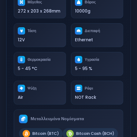
Μέγεθος
Βάρος
272 x 203 x 268mm
10000g
Τάση
Διεπαφή
12V
Ethernet
Θερμοκρασία
Υγρασία
5 - 45 °C
5 - 95 %
Ψύξη
Ράφι
Air
NOT Rack
Μεταλλευμένα Νομίσματα
Bitcoin (BTC)
Bitcoin Cash (BCH)