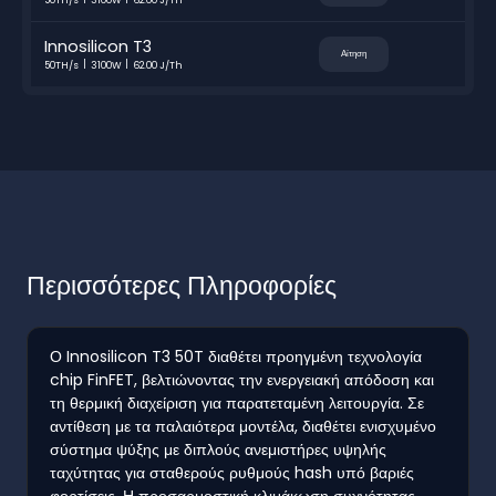
Innosilicon T3
Αίτηση
50TH/s
3100W
62.00 J/Th
Περισσότερες Πληροφορίες
Ο Innosilicon T3 50T διαθέτει προηγμένη τεχνολογία
chip FinFET, βελτιώνοντας την ενεργειακή απόδοση και
τη θερμική διαχείριση για παρατεταμένη λειτουργία. Σε
αντίθεση με τα παλαιότερα μοντέλα, διαθέτει ενισχυμένο
σύστημα ψύξης με διπλούς ανεμιστήρες υψηλής
ταχύτητας για σταθερούς ρυθμούς hash υπό βαριές
φορτίσεις. Η προσαρμοστική κλιμάκωση συχνότητας