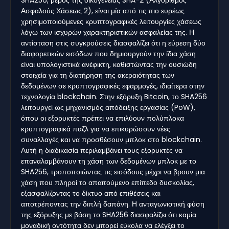
Ασφαλούς Χάσεως 2), είναι μία από τις πιο ευρέως
χρησιμοποιούμενες κρυπτογραφικές λειτουργίες χάσεως
λόγω των ισχυρών χαρακτηριστικών ασφαλείας της. Η
αντίσταση στις συγκρούσεις διασφαλίζει ότι η εύρεση δύο
διαφορετικών εισόδων που δημιουργούν την ίδια χάση
είναι υπολογιστικά ανέφικτη, καθιστώντας την ουσιώδη
στοιχεία για τη διατήρηση της ακεραιότητας των
δεδομένων σε κρυπτογραφικές εφαρμογές, ιδιαίτερα στην
τεχνολογία blockchain. Στην εξόρυξη Bitcoin, το SHA256
λειτουργεί ως μηχανισμός απόδειξης εργασίας (PoW),
όπου οι εξορυκτές πρέπει να επιλύουν πολύπλοκα
κρυπτογραφικά παζλ για να επικυρώσουν νέες
συναλλαγές και να προσθέσουν μπλοκ στο blockchain.
Αυτή η διαδικασία περιλαμβάνει τους εξορυκτές να
επαναλαμβάνουν τη χάση των δεδομένων μπλοκ με το
SHA256, τροποποιώντας τις εισόδους μέχρι να βρουν μια
χάση που πληροί το απαιτούμενο επίπεδο δυσκολίας,
εξασφαλίζοντας το δίκτυο από επιθέσεις και
αποτρέποντας την διπλή δαπάνη. Η ανταγωνιστική φύση
της εξόρυξης με βάση το SHA256 διασφαλίζει ότι καμία
μοναδική οντότητα δεν μπορεί εύκολα να ελέγξει το