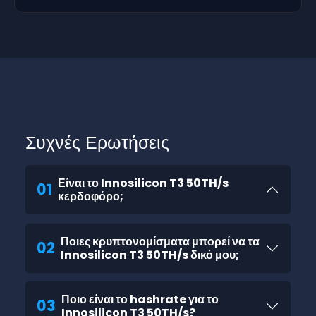
Συχνές Ερωτήσεις
Είναι το Innosilicon T3 50TH/s
01
κερδοφόρο;
Ποιες κρυπτονομίσματα μπορεί να τα
02
Innosilicon T3 50TH/s δικό μου;
Ποιο είναι το hashrate για το
03
Innosilicon T3 50TH/s?