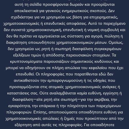
αυτή τη σελίδα προσφέρονται δωρεάν και προορίζονται
αποκλειστικά για γενικούς ενημερωτικούς σκοπούς. Δεν
σχεδιάστηκε για να χρησιμεύει ως βάση για επιχειρηματικές,
χρηματοοικονομικές ή επενδυτικές αποφάσεις. Αυτό το περιεχόμενο
δεν συνιστά χρηματοοικονομική, επενδυτική ή νομική συμβουλή και
δεν θα πρέπει να ερμηνεύεται ως σύσταση για αγορά, πώληση ή
διακράτηση οποιωνδήποτε χρηματοοικονομικών μέσων. Ομοίως,
δεν χρησιμεύει ως ρητή ή σιωπηρή διασφάλιση συγκεκριμένων
εξελίξεων τιμών ή απόδοσης περιουσιακών στοιχείων. Τα
κρυπτονομίσματα παρουσιάζουν σημαντικούς κινδύνους και
μπορεί να οδηγήσουν σε πλήρη απώλεια του κεφαλαίου που έχει
επενδυθεί. Οι πληροφορίες που παρατίθενται εδώ δεν
αντικαθιστούν την εμπειρογνωμοσύνη ή τις οδηγίες που
προσαρμόζονται στις ατομικές χρηματοοικονομικές ανάγκες ή
καταστάσεις σας. Ούτε αναλαμβάνεται καμία ευθύνη, εγγύηση ή
διασφάλιση—είτε ρητή είτε σιωπηρή—για την ακρίβεια, την
εγκαιρότητα, την επάρκεια ή την πληρότητα των παρεχόμενων
πληροφοριών. Επίσης, αποποιούμαστε οποιαδήποτε ευθύνη για
χρηματοοικονομικές απώλειες ή ζημιές που προκύπτουν από την
εξάρτηση από αυτές τις πληροφορίες. Για οποιαδήποτε