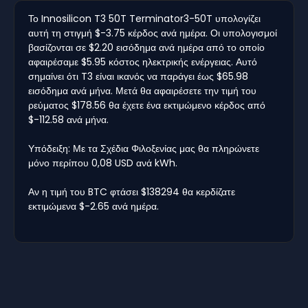
Το Innosilicon T3 50T Terminator3-50T υπολογίζει
αυτή τη στιγμή $-3.75 κέρδος ανά ημέρα. Οι υπολογισμοί
βασίζονται σε $2.20 εισόδημα ανά ημέρα από το οποίο
αφαιρέσαμε $5.95 κόστος ηλεκτρικής ενέργειας. Αυτό
σημαίνει ότι T3 είναι ικανός να παράγει έως $65.98
εισόδημα ανά μήνα. Μετά θα αφαιρέσετε την τιμή του
ρεύματος $178.56 θα έχετε ένα εκτιμώμενο κέρδος από
$-112.58 ανά μήνα.
Υπόδειξη: Με τα Σχέδια Φιλοξενίας μας θα πληρώνετε
μόνο περίπου 0,08 USD ανά kWh.
Αν η τιμή του BTC φτάσει $138294 θα κερδίζατε
εκτιμώμενα $-2.65 ανά ημέρα.