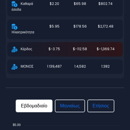
$2.20
$65.98
$802.74
Καθαρά
έσοδα
$5.95
$178.56
$2,172.48
Ηλεκτρικότητα
$-3.75
$-112.58
$-1,369.74
Κέρδος
1:139,487
1:4,582
1:382
ΜΟΝΟΣ
Εβδομαδιαίο
Μηνιαίως
Ετήσιος
$5.00