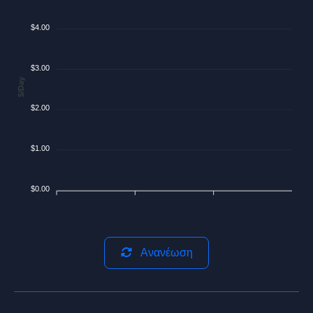
$4.00
$3.00
$/Day
$2.00
$1.00
$0.00
Ανανέωση