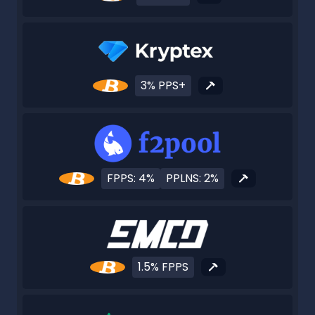
3% PPS+
FPPS: 4%
PPLNS: 2%
1.5% FPPS