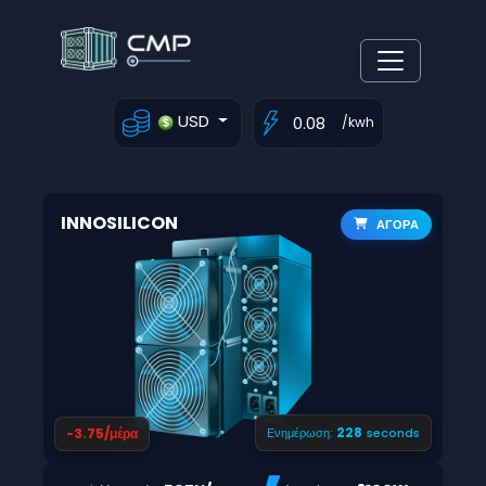
USD
/kwh
INNOSILICON
ΑΓΟΡΑ
227
-3.75/μέρα
Ενημέρωση:
seconds