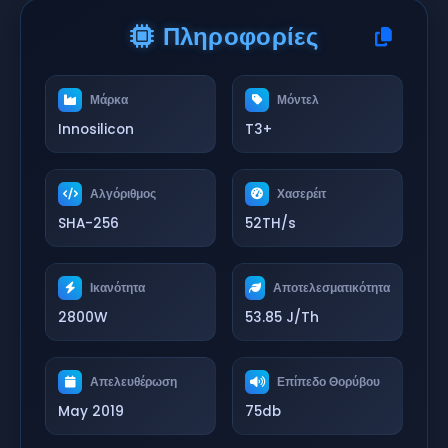
Πληροφορίες
Μάρκα
Μόντελ
Innosilicon
T3+
Αλγόριθμος
Χασερέιτ
SHA-256
52TH/s
Ικανότητα
Αποτελεσματικότητα
2800W
53.85 J/Th
Απελευθέρωση
Επίπεδο Θορύβου
May 2019
75db