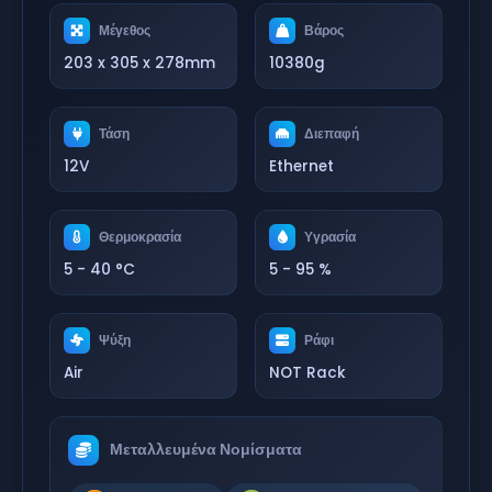
Μέγεθος
Βάρος
203 x 305 x 278mm
10380g
Τάση
Διεπαφή
12V
Ethernet
Θερμοκρασία
Υγρασία
5 - 40 °C
5 - 95 %
Ψύξη
Ράφι
Air
NOT Rack
Μεταλλευμένα Νομίσματα