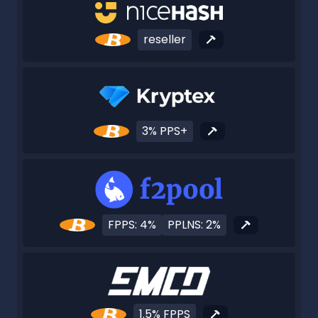
reseller
3% PPS+
FPPS: 4%
PPLNS: 2%
1.5% FPPS