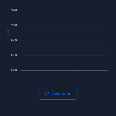
$4.00
$3.00
$/Day
$2.00
$1.00
$0.00
Ανανέωση