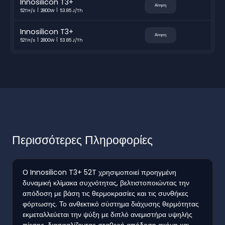
Innosilicon T3+
Αίτηση
52TH/s
2800W
53.85 J/Th
Innosilicon T3+
Αίτηση
52TH/s
2800W
53.85 J/Th
Περισσότερες Πληροφορίες
Ο Innosilicon T3+ 52T χρησιμοποιεί προηγμένη
δυναμική κλίμακα συχνότητας, βελτιστοποιώντας την
απόδοση με βάση τις θερμοκρασίες και τις συνθήκες
φόρτωσης. Το ανθεκτικό σύστημα διάχυσης θερμότητας
εκμεταλλεύεται την ψύξη με διπλό ανεμιστήρα υψηλής
πίεσης, διασφαλίζοντας σταθερή απόδοση ακόμη και