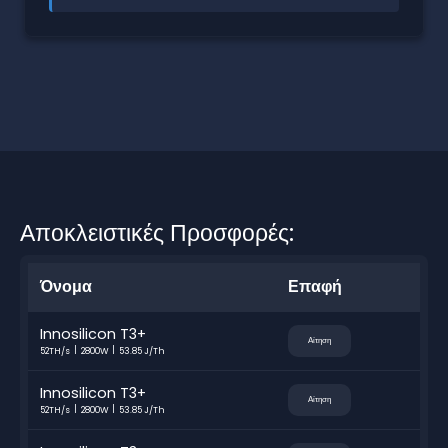
Αποκλειστικές Προσφορές:
Όνομα
Επαφή
Innosilicon T3+
Αίτηση
52TH/s
2800W
53.85 J/Th
Innosilicon T3+
Αίτηση
52TH/s
2800W
53.85 J/Th