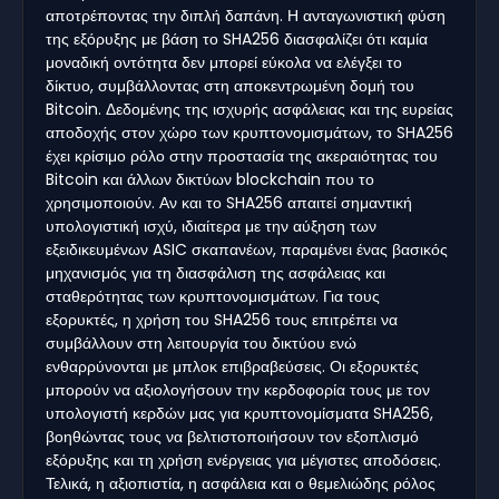
αποτρέποντας την διπλή δαπάνη. Η ανταγωνιστική φύση
της εξόρυξης με βάση το SHA256 διασφαλίζει ότι καμία
μοναδική οντότητα δεν μπορεί εύκολα να ελέγξει το
δίκτυο, συμβάλλοντας στη αποκεντρωμένη δομή του
Bitcoin. Δεδομένης της ισχυρής ασφάλειας και της ευρείας
αποδοχής στον χώρο των κρυπτονομισμάτων, το SHA256
έχει κρίσιμο ρόλο στην προστασία της ακεραιότητας του
Bitcoin και άλλων δικτύων blockchain που το
χρησιμοποιούν. Αν και το SHA256 απαιτεί σημαντική
υπολογιστική ισχύ, ιδιαίτερα με την αύξηση των
εξειδικευμένων ASIC σκαπανέων, παραμένει ένας βασικός
μηχανισμός για τη διασφάλιση της ασφάλειας και
σταθερότητας των κρυπτονομισμάτων. Για τους
εξορυκτές, η χρήση του SHA256 τους επιτρέπει να
συμβάλλουν στη λειτουργία του δικτύου ενώ
ενθαρρύνονται με μπλοκ επιβραβεύσεις. Οι εξορυκτές
μπορούν να αξιολογήσουν την κερδοφορία τους με τον
υπολογιστή κερδών μας για κρυπτονομίσματα SHA256,
βοηθώντας τους να βελτιστοποιήσουν τον εξοπλισμό
εξόρυξης και τη χρήση ενέργειας για μέγιστες αποδόσεις.
Τελικά, η αξιοπιστία, η ασφάλεια και ο θεμελιώδης ρόλος