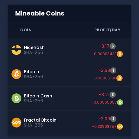
Mineable Coins
COIN
PROFIT/DAY
-3.17
$
Nicehash
SHA-256
-0.00003433
-3.68
$
Bitcoin
SHA-256
-0.00005196
-3.21
$
Bitcoin Cash
SHA-256
-0.00565957
-3.09
$
Fractal Bitcoin
SHA-256
-5.32908757