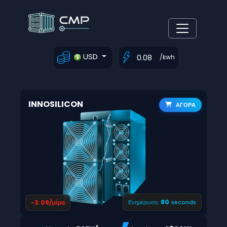
USD
/kwh
INNOSILICON
ΑΓΟΡΑ
79
-3.09/μέρα
Ενημέρωση:
seconds