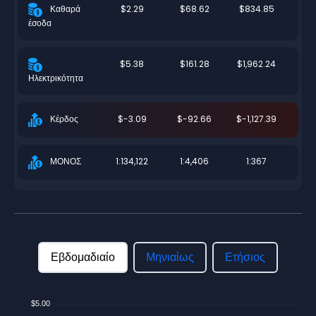
$2.29
$68.62
$834.85
Καθαρά
έσοδα
$5.38
$161.28
$1,962.24
Ηλεκτρικότητα
$-3.09
$-92.66
$-1,127.39
Κέρδος
1:134,122
1:4,406
1:367
ΜΟΝΟΣ
Εβδομαδιαίο
Μηνιαίως
Ετήσιος
$5.00