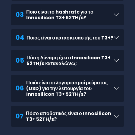
Ποιο είναι το hashrate για το
03
Innosilicon T3+ 52TH/s?
04
Ποιος είναι ο κατασκευαστής του T3+?
Πόση δύναμη έχει ο Innosilicon T3+
05
52TH/s καταναλώνω;
Ποιόι είναι οι λογαριασμοί ρεύματος
06
(USD) για την λειτουργία του
Innosilicon T3+ 52TH/s?
Πόσο αποδοτικός είναι ο Innosilicon
07
T3+ 52TH/s?