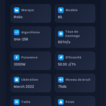
Marque
Modèle
iPollo
B1L
Taux de
Algorithme
hachage
SHA-256
60TH/s
Puissance
Efficacité
3000W
50.00 J/Th
Libération
Niveau de bruit
March 2022
75db
Taille
Poids