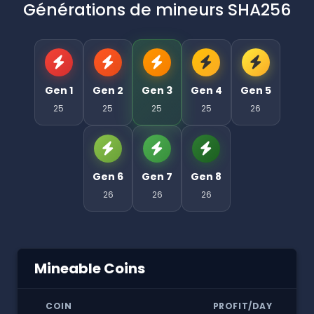
Générations de mineurs SHA256
Gen 1
Gen 2
Gen 3
Gen 4
Gen 5
25
25
25
25
26
Gen 6
Gen 7
Gen 8
26
26
26
Mineable Coins
COIN
PROFIT/DAY