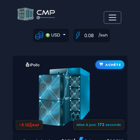
USD
/kwh
ACHÈTE
171
-3.12/jour
Mise à jour:
seconds