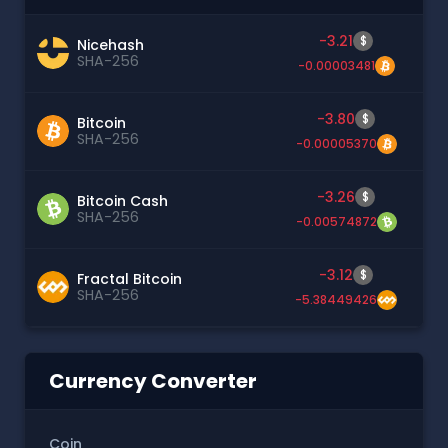
-3.21
$
Nicehash
SHA-256
-0.00003481
-3.80
$
Bitcoin
SHA-256
-0.00005370
-3.26
$
Bitcoin Cash
SHA-256
-0.00574872
-3.12
$
Fractal Bitcoin
SHA-256
-5.38449426
Currency Converter
Coin