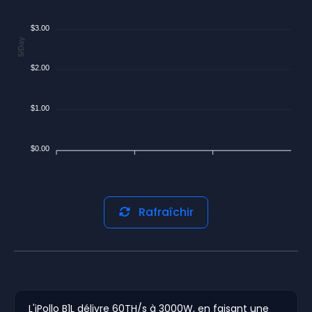
$3.00
$/Day
$2.00
$1.00
$0.00
Rafraîchir
L'iPollo B1L délivre 60TH/s à 3000W, en faisant une