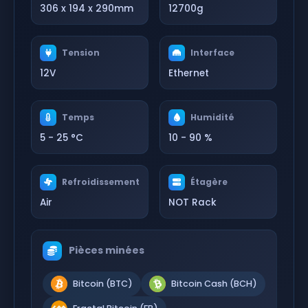
306 x 194 x 290mm
12700g
Tension
Interface
12V
Ethernet
Temps
Humidité
5 - 25 °C
10 - 90 %
Refroidissement
Étagère
Air
NOT Rack
Pièces minées
Bitcoin (BTC)
Bitcoin Cash (BCH)