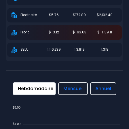
$5.76
$172.80
$2,102.40
Électricité
$-3.12
$-93.63
$-1,139.11
Profit
1:116,239
1:3,819
1:318
SEUL
Hebdomadaire
Mensuel
Annuel
$5.00
$4.00