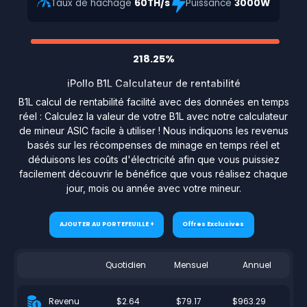
Taux de hachage
60TH/s
Puissance
3000W
218.25%
iPollo B1L Calculateur de rentabilité
B1L calcul de rentabilité facilité avec des données en temps
réel : Calculez la valeur de votre B1L avec notre calculateur
de mineur ASIC facile à utiliser ! Nous indiquons les revenus
basés sur les récompenses de minage en temps réel et
déduisons les coûts d'électricité afin que vous puissiez
facilement découvrir le bénéfice que vous réalisez chaque
jour, mois ou année avec votre mineur.
AJOUTER AU PORTEFEUILLE +
Offres Exclusives
Quotidien
Mensuel
Annuel
$2.64
$79.17
$963.29
Revenu