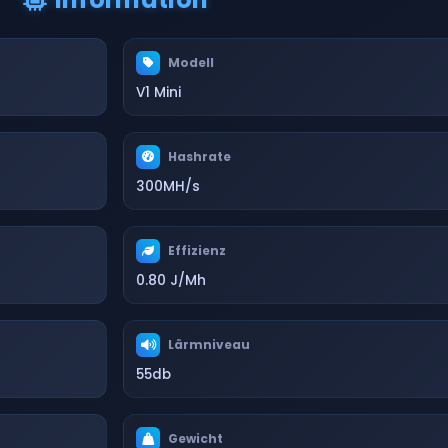
Modell
V1 Mini
Hashrate
300MH/s
Effizienz
0.80 J/Mh
Lärmniveau
55db
Gewicht