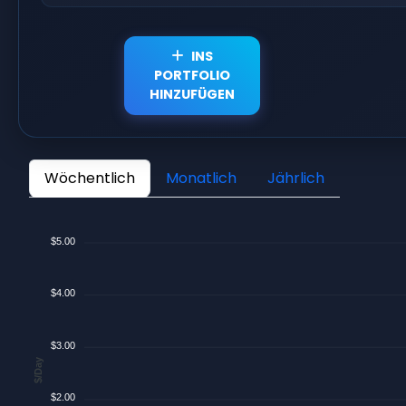
INS
PORTFOLIO
HINZUFÜGEN
Wöchentlich
Monatlich
Jährlich
$5.00
$4.00
$3.00
$/Day
$2.00