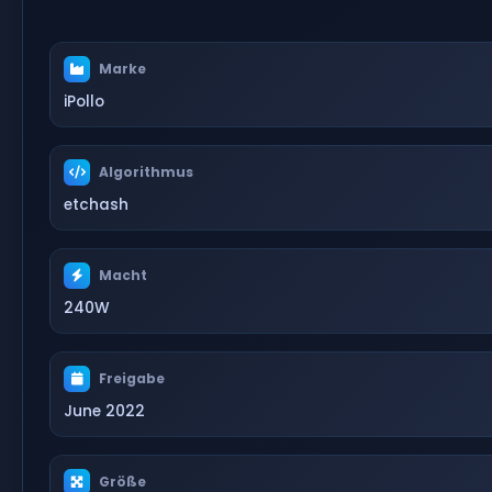
Marke
iPollo
Algorithmus
etchash
Macht
240W
Freigabe
June 2022
Größe