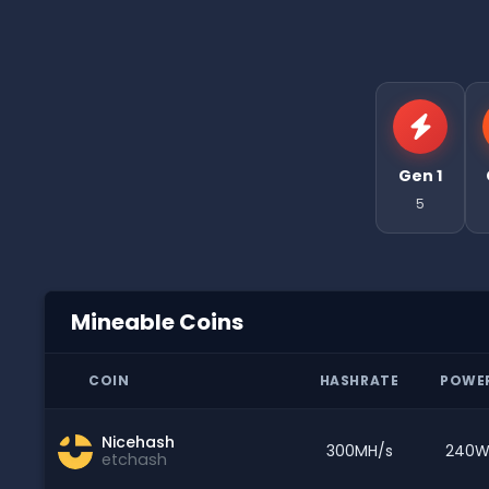
Gen 1
5
Mineable Coins
COIN
HASHRATE
POWE
Nicehash
300MH/s
240
etchash