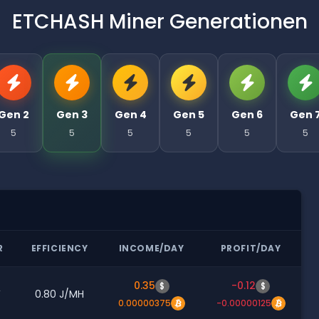
ETCHASH Miner Generationen
Gen 2
Gen 3
Gen 4
Gen 5
Gen 6
Gen 
5
5
5
5
5
5
R
EFFICIENCY
INCOME/DAY
PROFIT/DAY
0.35
-0.12
$
$
W
0.80 J/MH
0.00000375
-0.00000125