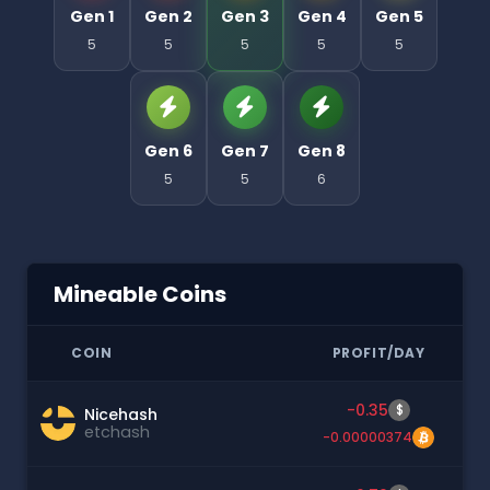
Gen 1
Gen 2
Gen 3
Gen 4
Gen 5
5
5
5
5
5
Gen 6
Gen 7
Gen 8
5
5
6
Mineable Coins
COIN
PROFIT/DAY
-0.35
$
Nicehash
etchash
-0.00000374