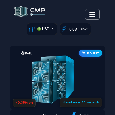
USD
/kwh
KOUPIT
59
-0.35/den
Aktualizace:
seconds