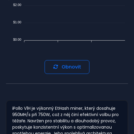
$2.00
$1.00
$0.00
Obnovit
iPollo V1H je výkonný EtHash miner, který dosahuje
950MH/s při 750W, což z něj činí efektivní volbu pro
těžaře. Navržen pro stabilitu a dlouhodobý provoz,
poskytuje konzistentní výkon s optimalizovanou
spotřebou energie. Jeho spolehlivá architektura