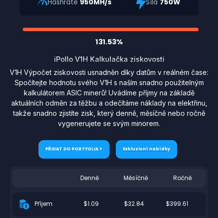
Hashrate
950MH/s
Síla
750W
131.53%
iPollo V1H Kalkulačka ziskovosti
V1H Výpočet ziskovosti usnadněn díky datům v reálném čase:
Spočítejte hodnotu svého V1H s naším snadno použitelným
kalkulátorem ASIC minerů! Uvádíme příjmy na základě
aktuálních odměn za těžbu a odečítáme náklady na elektřinu,
takže snadno zjistíte zisk, který denně, měsíčně nebo ročně
vygenerujete se svým minorem.
PŘIDAT DO PORTFOLIA +
Exkluzivní nabídky
Denně
Měsíčně
Ročně
$1.09
$32.84
$399.61
Příjem