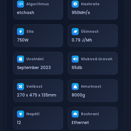
Algoritmus
Hashrate
etchash
950MH/s
Síla
Účinnost
750W
0.79 J/Mh
Uvolnění
Hluková úroveň
September 2023
65db
Velikost
Hmotnost
270 x 475 x 135mm
8000g
Napětí
Rozhraní
12
Ethernet