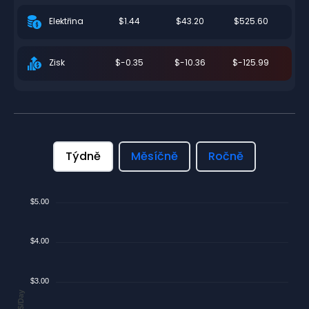
$1.44
$43.20
$525.60
Elektřina
$-0.35
$-10.36
$-125.99
Zisk
Týdně
Měsíčně
Ročně
$5.00
$4.00
$3.00
$/Day