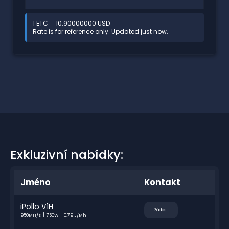
1 ETC = 10.90000000 USD
Rate is for reference only. Updated just now.
Exkluzivní nabídky:
Jméno
Kontakt
iPollo V1H
Žádost
950MH/s
750W
0.79 J/Mh