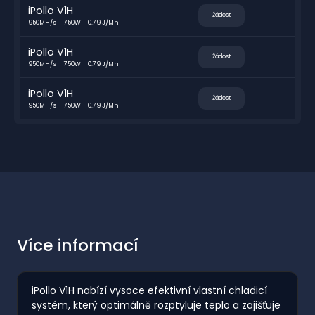
iPollo V1H
Žádost
950MH/s
750W
0.79 J/Mh
iPollo V1H
Žádost
950MH/s
750W
0.79 J/Mh
iPollo V1H
Žádost
950MH/s
750W
0.79 J/Mh
Více informací
iPollo V1H nabízí vysoce efektivní vlastní chladicí
systém, který optimálně rozptyluje teplo a zajišťuje