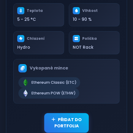
Teplota
Vlhkost
5 - 25 °C
10 - 90 %
Chlazení
Polička
Hydro
NOT Rack
Vykopané mince
Ethereum Classic (ETC)
Ethereum POW (ETHW)
PŘIDAT DO
PORTFOLIA