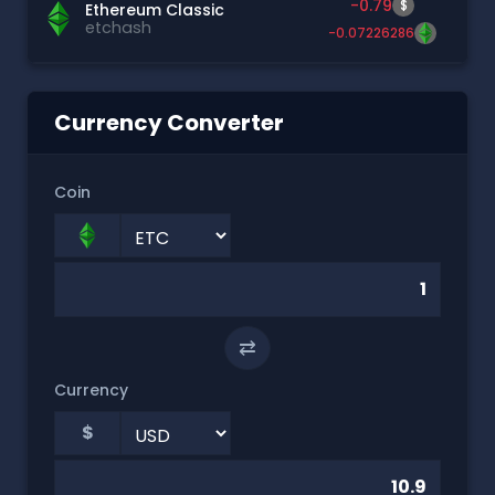
-0.79
$
Ethereum Classic
etchash
-0.07226286
Currency Converter
Coin
⇄
Currency
$