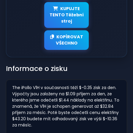
KUPUJTE
TENTO Těžební
stroj
KOPÍROVAT
VŠECHNO
Informace o zisku
The iPollo V1H v současnosti těží $-0.35 zisk za den.
Výpočty jsou založeny na $1.09 příjem za den, ze
kterého jsme odečetli $1.44 náklady na elektřinu. To
znamená, že V1H je schopen generovat až $32.84
příjem za měsíc. Poté byste odečetli cenu elektřiny
$43.20 budete mít odhadovaný zisk ve výši $-10.36
za měsíc.