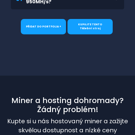
950MH/s?
KUPUJTE TENTO
PŘIDAT DO PORTFOLIA +
Těžební stroj
Miner a hosting dohromady?
Žádný problém!
Kupte si u nás hostovaný miner a zažijte
skvělou dostupnost a nízké ceny