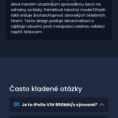
dává menším účastníkům spravedlivou šanci na
odměny za bloky. Paměťově náročný model Ethash
také snižuje životaschopnost obrovských těžebních
farem. Tento design posiluje decentralizaci a
zajišťuje robustní, proti manipulaci odolnou validaci
napříč řetězcem.
Často kladené otázky
01
Je to iPollo V1H 950MH/s výnosné?