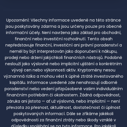
Upozornění:
Všechny informace uvedené na této stránce
jsou poskytovány zdarma a jsou určeny pouze pro obecné
informační účely. Není navržena jako základ pro obchodní,
finanční nebo investiční rozhodnutí. Tento obsah
nepředstavuje finanční, investiční ani právní poradenství a
neměl by být interpretován jako doporučení k nákupu,
prodeji nebo držení jakýchkoli finančních nástrojů. Podobně
neslouží jako výslovné nebo implicitní ujištění o konkrétním
vývoji cen nebo výkonnosti aktiv. Kryptoměny nesou
významná rizika a mohou vést k úplné ztrátě investovaného
kapitálu. Informace uvedené zde nenahrazují odborné
poradenství nebo vedení přizpůsobené vašim individuálním
finančním potřebám či okolnostem. Žádná odpovědnost,
záruka ani jistota — ať už výslovná, nebo implicitní — není
převzata za přesnost, aktuálnost, dostatečnost či úplnost
poskytovaných informací. Dále se zříkáme jakékoli
odpovědnosti za finanční ztráty nebo škody vzniklé v
důsledku spoléhání se na tyto informace. Pro jakékoli