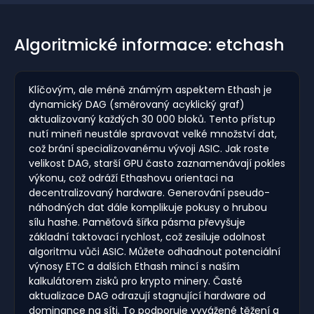
Algoritmické informace: etchash
Klíčovým, ale méně známým aspektem Ethash je
dynamický DAG (směrovaný acyklický graf)
aktualizovaný každých 30 000 bloků. Tento přístup
nutí mineři neustále spravovat velké množství dat,
což brání specializovanému vývoji ASIC. Jak roste
velikost DAG, starší GPU často zaznamenávají pokles
výkonu, což odráží Ethashovu orientaci na
decentralizovaný hardware. Generování pseudo-
náhodných dat dále komplikuje pokusy o hrubou
sílu hashe. Paměťová šířka pásma převyšuje
základní taktovací rychlost, což zesiluje odolnost
algoritmu vůči ASIC. Můžete odhadnout potenciální
výnosy ETC a dalších Ethash mincí s naším
kalkulátorem zisků pro krypto minery. Časté
aktualizace DAG odrazují stagnující hardware od
dominance na síti. To podporuje vyvážené těžení a