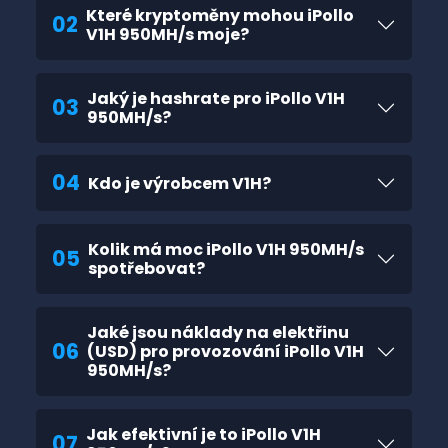
Které kryptoměny mohou iPollo
02
V1H 950MH/s moje?
Jaký je hashrate pro iPollo V1H
03
950MH/s?
04
Kdo je výrobcem V1H?
Kolik má moc iPollo V1H 950MH/s
05
spotřebovat?
Jaké jsou náklady na elektřinu
06
(USD) pro provozování iPollo V1H
950MH/s?
Jak efektivní je to iPollo V1H
07