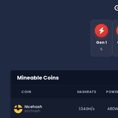
Gen 1
5
Mineable Coins
COIN
HASHRATE
POWE
Nicehash
1.04GH/s
480
etchash