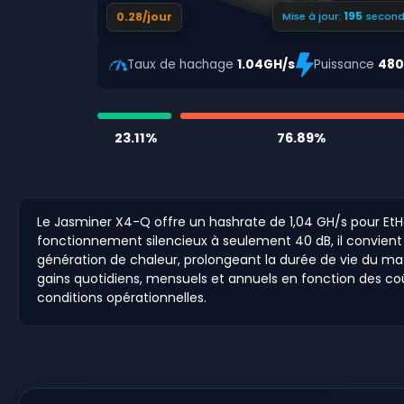
194
0.28/jour
Mise à jour:
second
Taux de hachage
1.04GH/s
Puissance
48
23.11%
76.89%
Le Jasminer X4-Q offre un hashrate de 1,04 GH/s pour Et
fonctionnement silencieux à seulement 40 dB, il convien
génération de chaleur, prolongeant la durée de vie du mat
gains quotidiens, mensuels et annuels en fonction des coû
conditions opérationnelles.