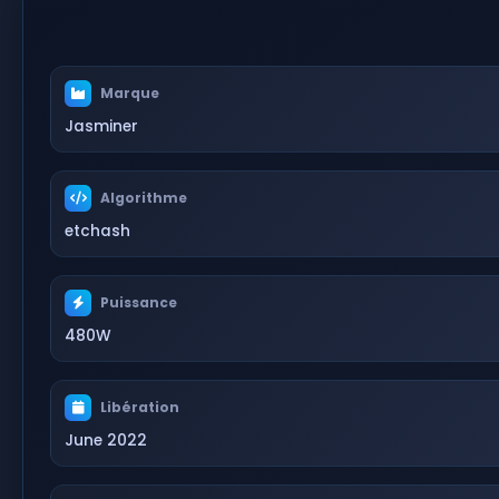
Marque
Jasminer
Algorithme
etchash
Puissance
480W
Libération
June 2022