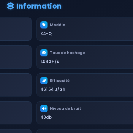
Information
Modèle
X4-Q
Taux de hachage
1.04GH/s
Efficacité
461.54 J/Gh
Niveau de bruit
40db