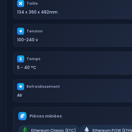
Taille
134 x 360 x 482mm
Tension
100-240 v
Temps
5 - 40 °C
Refroidissement
Air
Pièces minées
Ethereum Classic (ETC)
Ethereum POW (ETH