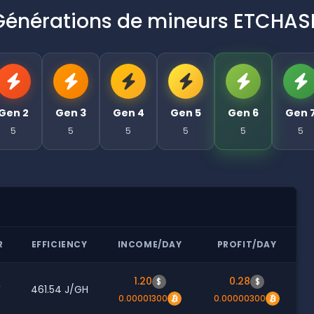
Générations de mineurs ETCHAS
Gen 2
Gen 3
Gen 4
Gen 5
Gen 6
Gen 
5
5
5
5
5
5
R
EFFICIENCY
INCOME/DAY
PROFIT/DAY
1.20
0.28
$
$
W
461.54 J/GH
0.00001300
0.00000300