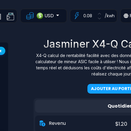
USD
/kwh
Jasminer X4-Q Cal
E
X4-Q calcul de rentabilité facilité avec des don
calculateur de mineur ASIC facile à utiliser ! N
temps réel et déduisons les coûts d'électricité 
réalisez chaque jou
AJOUTER AU PORTE
Quotidie
Revenu
$1.20