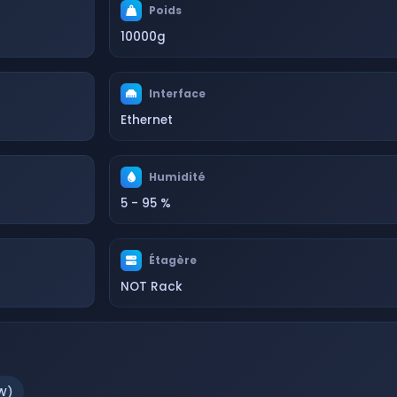
Poids
10000g
Interface
Ethernet
Humidité
5 - 95 %
Étagère
NOT Rack
W)