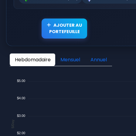
AJOUTER AU
PORTEFEUILLE
Hebdomadaire
Mensuel
Annuel
$5.00
$4.00
$3.00
$/Day
$2.00