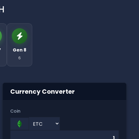
H
7
Gen 8
6
Currency Converter
Coin