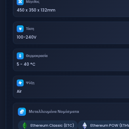
Μέγεθος
450 x 350 x 132mm
Τάση
100-240V
Θερμοκρασία
5 - 40 °C
Ψύξη
Air
Μεταλλευμένα Νομίσματα
Ethereum Classic (ETC)
Ethereum POW (ETH