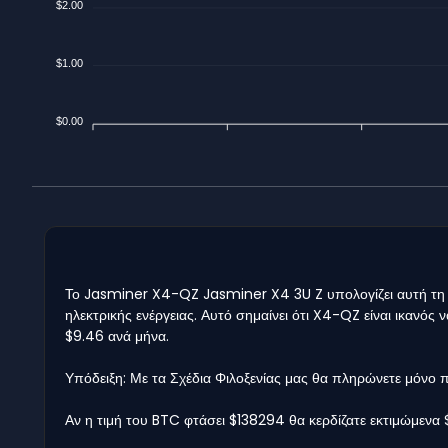
$2.00
$1.00
$0.00
Το Jasminer X4-QZ Jasminer X4 3U Z υπολογίζει αυτή τη σ
ηλεκτρικής ενέργειας. Αυτό σημαίνει ότι X4-QZ είναι ικανός
$9.46 ανά μήνα.
Υπόδειξη: Με τα Σχέδια Φιλοξενίας μας θα πληρώνετε μόνο
Αν η τιμή του BTC φτάσει $138294 θα κερδίζατε εκτιμώμενα 