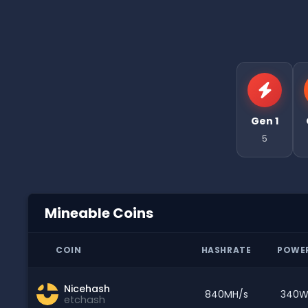
Gen 1
5
Mineable Coins
COIN
HASHRATE
POWE
Nicehash
840MH/s
340
etchash