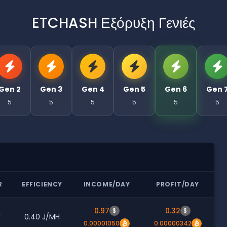
ETCHASH Εξόρυξη Γενιές
Gen 2
Gen 3
Gen 4
Gen 5
Gen 6
Gen 
5
5
5
5
5
5
R
EFFICIENCY
INCOME/DAY
PROFIT/DAY
0.97
0.32
$
$
W
0.40 J/MH
0.00001050
0.00000342