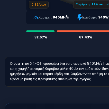
243
0.32/μέρα
Ενημέρωση:
second
Χασερέιτ
840MH/s
Ικανότητα
340W
32.57%
67.43%
Ο Jasminer X4-QZ προσφέρει ένα εντυπωσιακό 840MH/s hashra
και η χαμηλή εκπομπή θορύβου μόλις 40db τον καθιστούν ιδανι
ημερήσια, μηνιαία και ετήσια κέρδη σας, λαμβάνοντας υπόψη το κό
έξοδα με βάση τις πραγματικές συνθήκες της αγοράς.