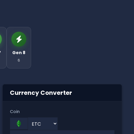
7
Gen 8
6
Currency Converter
Coin