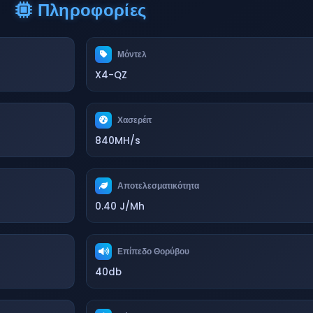
Πληροφορίες
Μόντελ
X4-QZ
Χασερέιτ
840MH/s
Αποτελεσματικότητα
0.40 J/Mh
Επίπεδο Θορύβου
40db