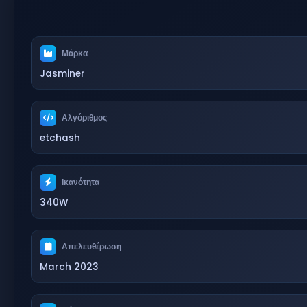
Μάρκα
Jasminer
Αλγόριθμος
etchash
Ικανότητα
340W
Απελευθέρωση
March 2023