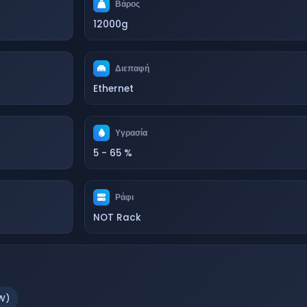
Βάρος
12000g
Διεπαφή
Ethernet
Υγρασία
5 - 65 %
Ράφι
NOT Rack
W)