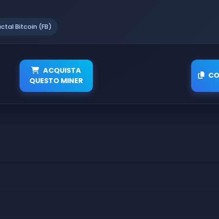
actal Bitcoin (FB)
ACQUISTA
CO
QUESTO MINER