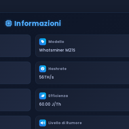
Informazioni
Modello
Whatsminer M21S
Hashrate
56TH/s
Efficienza
60.00 J/Th
Livello di Rumore