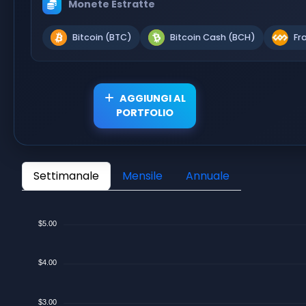
Monete Estratte
Bitcoin (BTC)
Bitcoin Cash (BCH)
Fr
AGGIUNGI AL
PORTFOLIO
Settimanale
Mensile
Annuale
$5.00
$4.00
$3.00