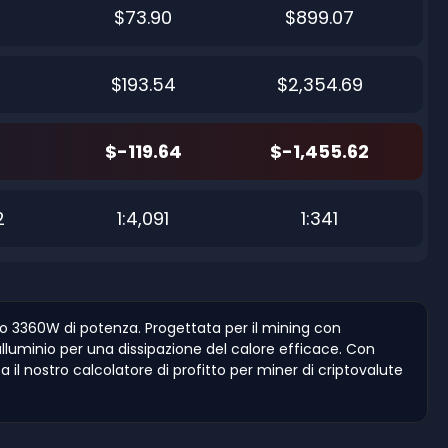
$73.90
$899.07
$193.54
$2,354.69
$-119.64
$-1,455.62
2
1:4,091
1:341
o 3360W di potenza. Progettata per il mining con
luminio per una dissipazione del calore efficace. Con
 il nostro calcolatore di profitto per miner di criptovalute