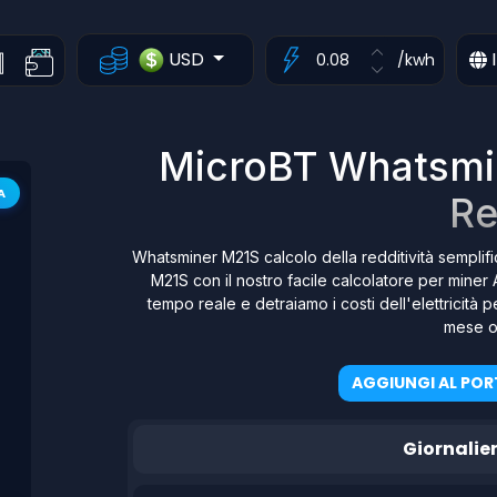
USD
I
/kwh
MicroBT Whatsmin
A
Re
Whatsminer M21S calcolo della redditività semplifi
M21S con il nostro facile calcolatore per miner 
tempo reale e detraiamo i costi dell'elettricità p
mese o 
AGGIUNGI AL POR
Giornalie