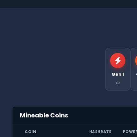
Gen 1
25
Mineable Coins
COIN
HASHRATE
POWE