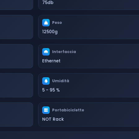
75db
Peso
12500g
Interfaccia
Ethernet
Umidità
5 - 95 %
Portabiciclette
NOT Rack