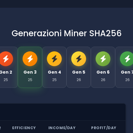
Generazioni Miner SHA256
Gen 2
Gen 3
Gen 4
Gen 5
Gen 6
Gen 
25
25
25
26
26
26
R
EFFICIENCY
INCOME/DAY
PROFIT/DAY