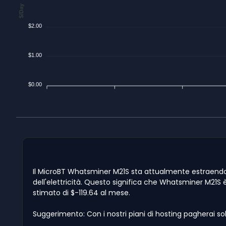
$/Day
$2.00
$1.00
$0.00
Il MicroBT Whatsminer M21S sta attualmente estraendo $-
dell'elettricità. Questo significa che Whatsminer M21S è 
stimato di $-119.64 al mese.
Suggerimento: Con i nostri piani di hosting pagherai so