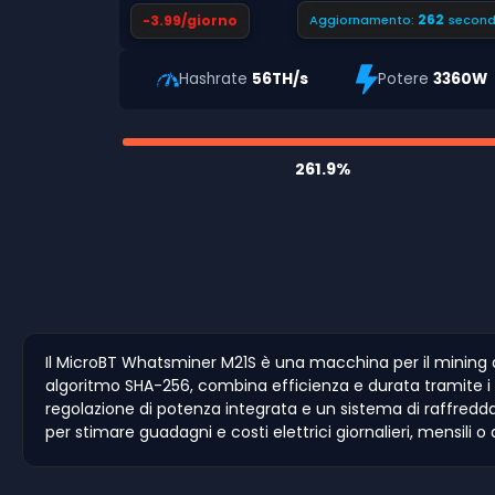
261
-3.99/giorno
Aggiornamento:
second
Hashrate
56TH/s
Potere
3360W
261.9%
Il MicroBT Whatsminer M21S è una macchina per il mining 
algoritmo SHA-256, combina efficienza e durata tramite i
regolazione di potenza integrata e un sistema di raffreddam
per stimare guadagni e costi elettrici giornalieri, mensili o 