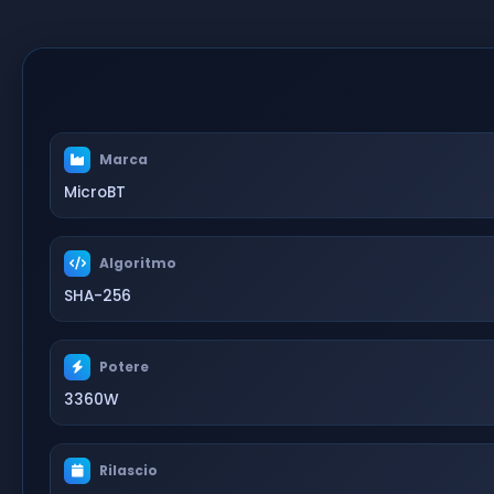
Marca
MicroBT
Algoritmo
SHA-256
Potere
3360W
Rilascio