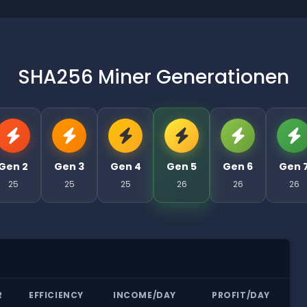
SHA256 Miner Generationen
Gen 2
Gen 3
Gen 4
Gen 5
Gen 6
Gen 
25
25
25
26
26
26
R
EFFICIENCY
INCOME/DAY
PROFIT/DAY