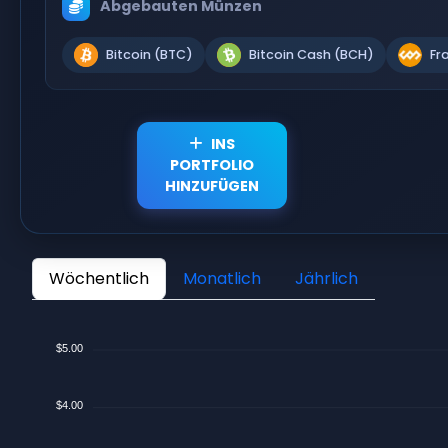
Abgebauten Münzen
Bitcoin (BTC)
Bitcoin Cash (BCH)
Fr
INS
PORTFOLIO
HINZUFÜGEN
Wöchentlich
Monatlich
Jährlich
$5.00
$4.00