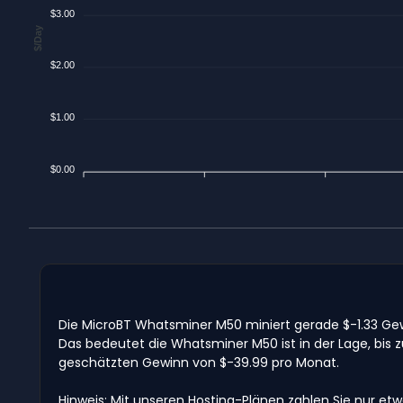
$3.00
$/Day
$2.00
$1.00
$0.00
Die MicroBT Whatsminer M50 miniert gerade $-1.33 Ge
Das bedeutet die Whatsminer M50 ist in der Lage, bis
geschätzten Gewinn von $-39.99 pro Monat.
Hinweis: Mit unseren Hosting-Plänen zahlen Sie nur et