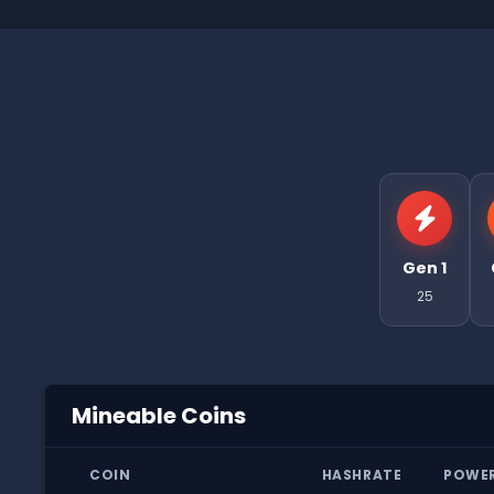
Gen 1
25
Mineable Coins
COIN
HASHRATE
POWE