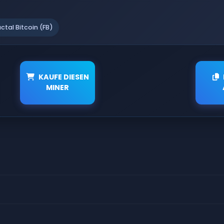
actal Bitcoin (FB)
KAUFE DIESEN
MINER