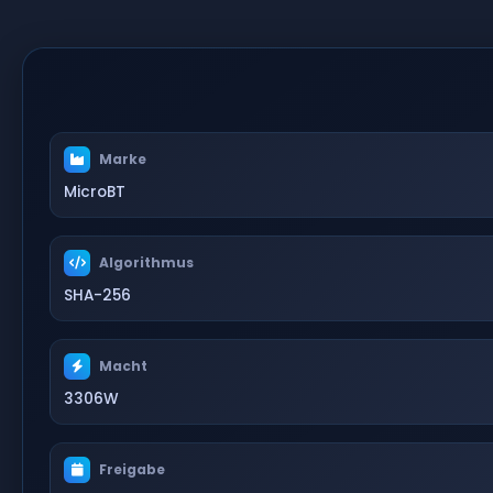
Marke
MicroBT
Algorithmus
SHA-256
Macht
3306W
Freigabe