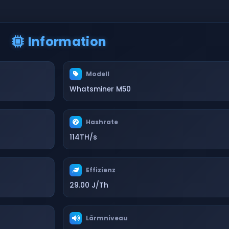
Information
Modell
Whatsminer M50
Hashrate
114TH/s
Effizienz
29.00 J/Th
Lärmniveau