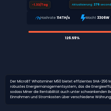
275
-1.33/Tag
Aktualisierung:
second
Hashrate
114TH/s
Macht
3306W
126.59%
Der MicroBT Whatsminer M50 bietet effizientes SHA-256 Min
robustes Energiemanagementsystem, das die Energieeffizie
sodass Miner die Rentabilität auch unter schwankenden B
Einnahmen und Stromkosten über verschiedene Währungen u