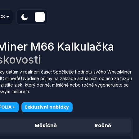
CS
iner M66 Kalkulačka
skovosti
ky datům v reálném čase: Spočítejte hodnotu svého WhatsMiner
C minerů! Uvádíme příjmy na základě aktuálních odměn za těžbu
zjistíte zisk, který denně, měsíčně nebo ročně vygenerujete se
svým minorem.
OLIA +
Exkluzivní nabídky
Měsíčně
Ročně