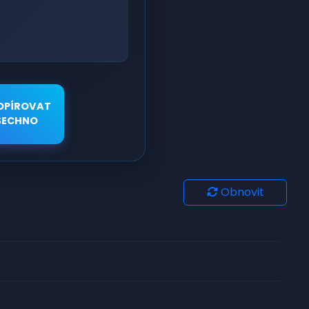
OPÍROVAT
ŠECHNO
Obnovit