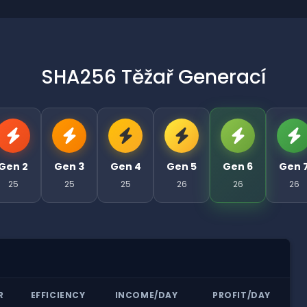
SHA256 Těžař Generací
Gen 2
Gen 3
Gen 4
Gen 5
Gen 6
Gen 
25
25
25
26
26
26
R
EFFICIENCY
INCOME/DAY
PROFIT/DAY