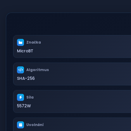
Značka
MicroBT
Algoritmus
SHA-256
Síla
5572W
Uvolnění