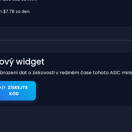
 $7.78 za den.
kový widget
obrazení dat o ziskovosti v reálném čase tohoto ASIC mini
ZÍSKEJTE
KÓD