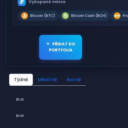
Vykopané mince
Bitcoin (BTC)
Bitcoin Cash (BCH)
Fr
PŘIDAT DO
PORTFOLIA
Týdně
Měsíčně
Ročně
$5.00
$4.00