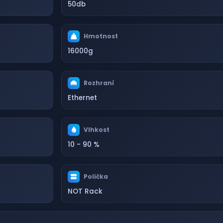
50db
Hmotnost
16000g
Rozhraní
Ethernet
Vlhkost
10 - 90 %
Polička
NOT Rack