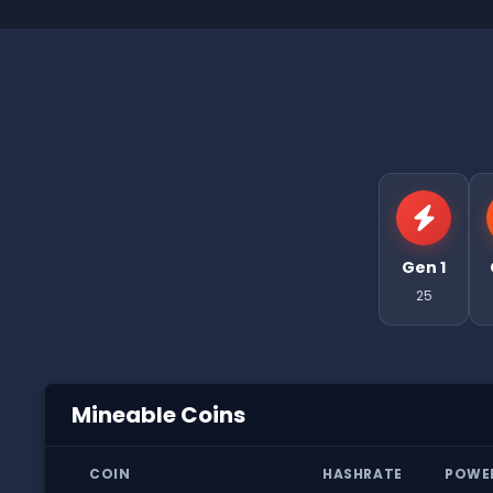
Gen 1
25
Mineable Coins
COIN
HASHRATE
POWE