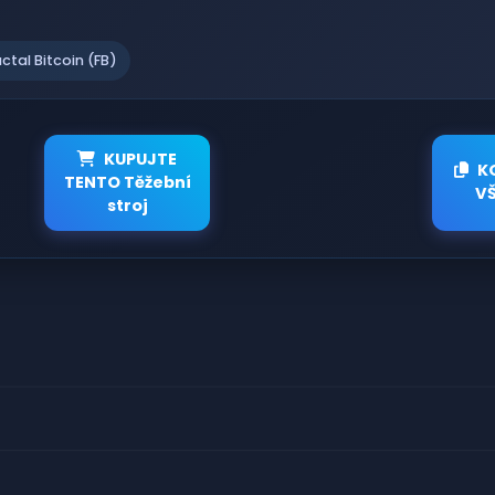
actal Bitcoin (FB)
KUPUJTE
K
TENTO Těžební
V
stroj