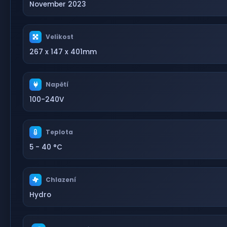
November 2023
Velikost
267 x 147 x 401mm
Napětí
100-240V
Teplota
5 - 40 °C
Chlazení
Hydro