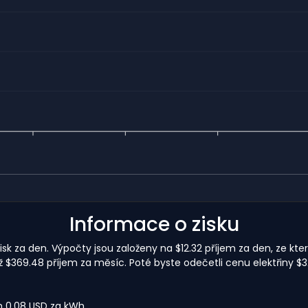
Informace o zisku
sk za den. Výpočty jsou založeny na $12.32 příjem za den, ze kter
369.48 příjem za měsíc. Poté byste odečetli cenu elektřiny $3
m 0,08 USD za kWh.