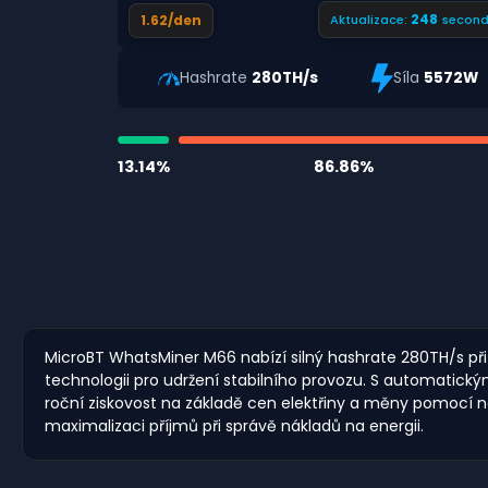
247
1.62/den
Aktualizace:
second
Hashrate
280TH/s
Síla
5572W
13.14%
86.86%
MicroBT WhatsMiner M66 nabízí silný hashrate 280TH/s při s
technologii pro udržení stabilního provozu. S automatic
roční ziskovost na základě cen elektřiny a měny pomocí n
maximalizaci příjmů při správě nákladů na energii.