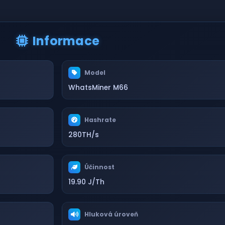
Informace
Model
WhatsMiner M66
Hashrate
280TH/s
Účinnost
19.90 J/Th
Hluková úroveň