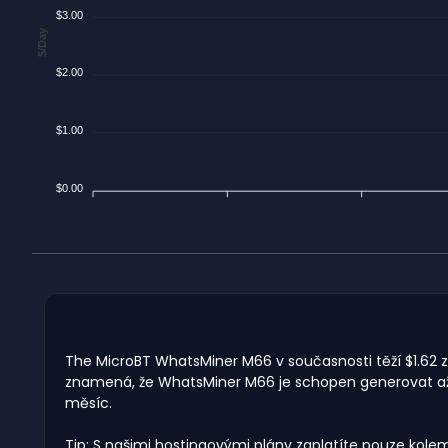
$3.00
$/Day
$2.00
$1.00
$0.00
The MicroBT WhatsMiner M66 v současnosti těží $1.62 zi
znamená, že WhatsMiner M66 je schopen generovat až $
měsíc.
Tip: S našimi hostingovými plány zaplatíte pouze kole