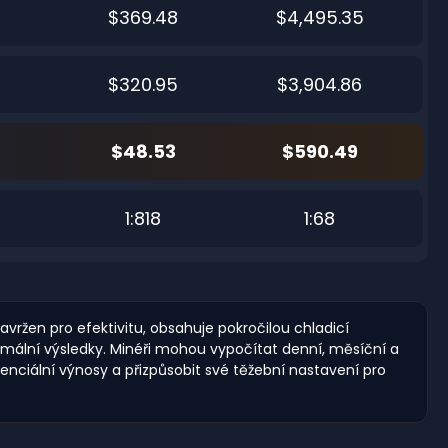
$369.48
$4,495.35
$320.95
$3,904.86
$48.53
$590.49
8
1:818
1:68
vržen pro efektivitu, obsahuje pokročilou chladicí
mální výsledky. Minéři mohou vypočítat denní, měsíční a
nciální výnosy a přizpůsobit své těžební nastavení pro