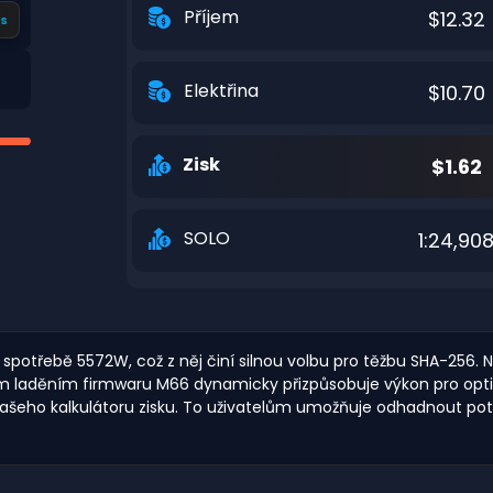
Příjem
$12.32
s
Elektřina
$10.70
Zisk
$1.62
SOLO
1:24,90
potřebě 5572W, což z něj činí silnou volbu pro těžbu SHA-256. Na
kým laděním firmwaru M66 dynamicky přizpůsobuje výkon pro opti
ašeho kalkulátoru zisku. To uživatelům umožňuje odhadnout pote