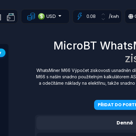
USD
/kwh
MicroBT WhatsM
T
zi
WhatsMiner M66 Výpočet ziskovosti usnadněn dí
M66 s naším snadno použitelným kalkulátorem ASI
a odečítáme náklady na elektřinu, takže snadno 
PŘIDAT DO PORTF
Denně