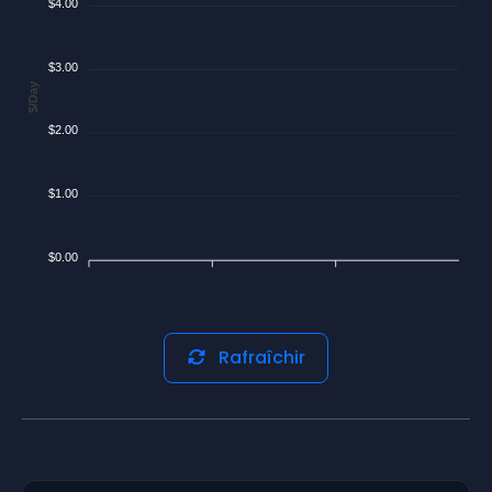
$4.00
$3.00
$/Day
$2.00
$1.00
$0.00
Rafraîchir