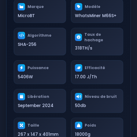
Marque
Modèle
MicroBT
WhatsMiner M66S+
Taux de
Algorithme
hachage
SHA-256
318TH/s
Puissance
Efficacité
5406W
17.00 J/Th
Libération
Niveau de bruit
September 2024
50db
Taille
Poids
267 x 147 x 401mm
18000g