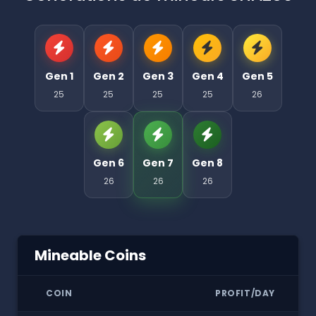
Gen 1
Gen 2
Gen 3
Gen 4
Gen 5
25
25
25
25
26
Gen 6
Gen 7
Gen 8
26
26
26
Mineable Coins
COIN
PROFIT/DAY