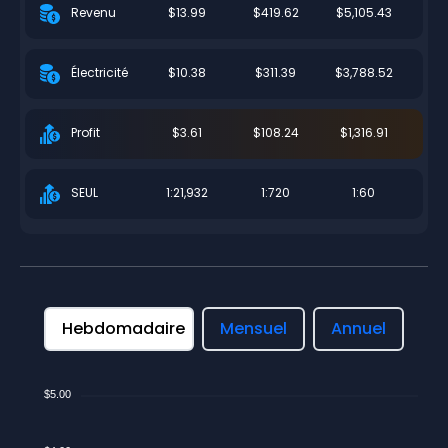
$13.99
$419.62
$5,105.43
Revenu
$10.38
$311.39
$3,788.52
Électricité
$3.61
$108.24
$1,316.91
Profit
1:21,932
1:720
1:60
SEUL
Hebdomadaire
Mensuel
Annuel
$5.00