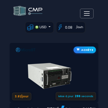
USD
/kwh
ACHÈTE
285
3.61/jour
Mise à jour:
seconds