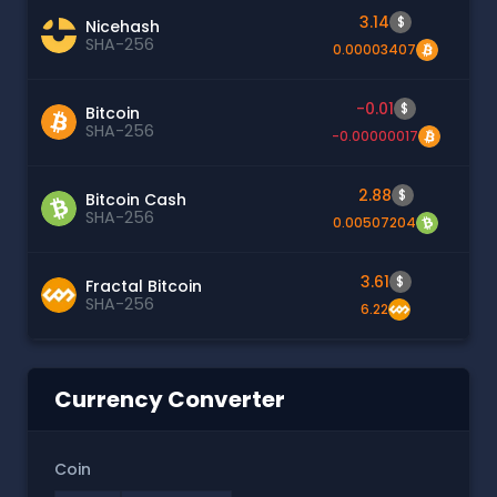
3.14
$
Nicehash
SHA-256
0.00003407
-0.01
$
Bitcoin
SHA-256
-0.00000017
2.88
$
Bitcoin Cash
SHA-256
0.00507204
3.61
$
Fractal Bitcoin
SHA-256
6.22
Currency Converter
Coin