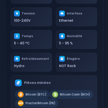
Tension
Interface
100-240V
Ethernet
Temps
Humidité
5 - 40 °C
5 - 95 %
Refroidissement
Étagère
Hydro
NOT Rack
Pièces minées
Bitcoin (BTC)
Bitcoin Cash (BCH)
Fractal Bitcoin (FB)