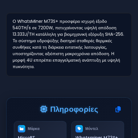
Ο WhatsMiner M73S+ προσφέρει ισχυρή έξοδο
540TH/s σε 7200W, πετυχαίνοντας υψηλή απόδοση
13.333J/TH κατάλληλη για βιομηχανική εξόρυξη SHA-256.
Το σύστημα υδροψύξης διατηρεί σταθερές θερμικές
συνθήκες κατά τη διάρκεια εντατικής λειτουργίας,
υποστηρίζοντας αξιόπιστη μακροχρόνια απόδοση. Η
μορφή 4U επιτρέπει επαγγελματική ανάπτυξη με υψηλή
πυκνότητα.
Πληροφορίες
Μάρκα
Μόντελ
MicroBT
Whatsminer M73S+