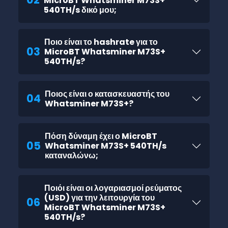
MicroBT Whatsminer M73S+
540TH/s δικό μου;
Ποιο είναι το hashrate για το
03
MicroBT Whatsminer M73S+
540TH/s?
Ποιος είναι ο κατασκευαστής του
04
Whatsminer M73S+?
Πόση δύναμη έχει ο MicroBT
05
Whatsminer M73S+ 540TH/s
καταναλώνω;
Ποιόι είναι οι λογαριασμοί ρεύματος
(USD) για την λειτουργία του
06
MicroBT Whatsminer M73S+
540TH/s?