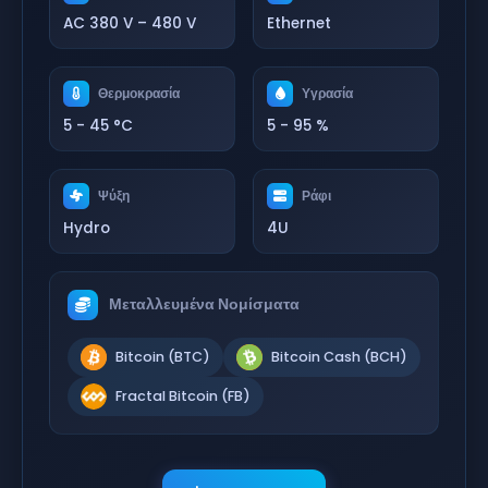
AC 380 V – 480 V
Ethernet
Θερμοκρασία
Υγρασία
5 - 45 °C
5 - 95 %
Ψύξη
Ράφι
Hydro
4U
Μεταλλευμένα Νομίσματα
Bitcoin (BTC)
Bitcoin Cash (BCH)
Fractal Bitcoin (FB)