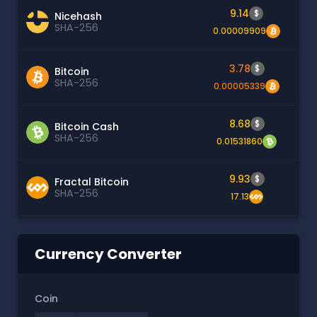
9.14
$
Nicehash
SHA-256
0.00009909
3.78
$
Bitcoin
SHA-256
0.00005339
8.68
$
Bitcoin Cash
SHA-256
0.01531860
9.93
$
Fractal Bitcoin
SHA-256
17.13
Currency Converter
Coin