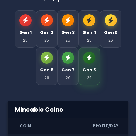
Gen 1
Gen 2
Gen 3
Gen 4
Gen 5
25
25
25
25
26
Gen 6
Gen 7
Gen 8
26
26
26
Mineable Coins
COIN
PROFIT/DAY