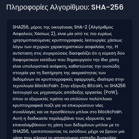
Πληροφορίες Αλγορίθμου: SHA-256
SHA256, μέρος της οικογένειας SHA-2 (Αλγόριθμος
Ασφαλούς Χάσεως 2), είναι μία από τις πιο ευρέως
χρησιμοποιούμενες κρυπτογραφικές λειτουργίες χάσεως
λόγω των ισχυρών χαρακτηριστικών ασφαλείας της. Η
αντίσταση στις συγκρούσεις διασφαλίζει ότι η εύρεση δύο
διαφορετικών εισόδων που δημιουργούν την ίδια χάση
είναι υπολογιστικά ανέφικτη, καθιστώντας την ουσιώδη
στοιχεία για τη διατήρηση της ακεραιότητας των
δεδομένων σε κρυπτογραφικές εφαρμογές, ιδιαίτερα στην
τεχνολογία blockchain. Στην εξόρυξη Bitcoin, το SHA256
λειτουργεί ως μηχανισμός απόδειξης εργασίας (PoW),
όπου οι εξορυκτές πρέπει να επιλύουν πολύπλοκα
κρυπτογραφικά παζλ για να επικυρώσουν νέες
συναλλαγές και να προσθέσουν μπλοκ στο blockchain.
Αυτή η διαδικασία περιλαμβάνει τους εξορυκτές να
επαναλαμβάνουν τη χάση των δεδομένων μπλοκ με το
SHA256, τροποποιώντας τις εισόδους μέχρι να βρουν μια
χάση που πληροί το απαιτούμενο επίπεδο δυσκολίας,