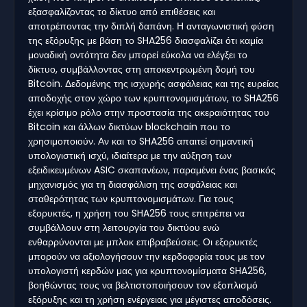
εξασφαλίζοντας το δίκτυο από επιθέσεις και
αποτρέποντας την διπλή δαπάνη. Η ανταγωνιστική φύση
της εξόρυξης με βάση το SHA256 διασφαλίζει ότι καμία
μοναδική οντότητα δεν μπορεί εύκολα να ελέγξει το
δίκτυο, συμβάλλοντας στη αποκεντρωμένη δομή του
Bitcoin. Δεδομένης της ισχυρής ασφάλειας και της ευρείας
αποδοχής στον χώρο των κρυπτονομισμάτων, το SHA256
έχει κρίσιμο ρόλο στην προστασία της ακεραιότητας του
Bitcoin και άλλων δικτύων blockchain που το
χρησιμοποιούν. Αν και το SHA256 απαιτεί σημαντική
υπολογιστική ισχύ, ιδιαίτερα με την αύξηση των
εξειδικευμένων ASIC σκαπανέων, παραμένει ένας βασικός
μηχανισμός για τη διασφάλιση της ασφάλειας και
σταθερότητας των κρυπτονομισμάτων. Για τους
εξορυκτές, η χρήση του SHA256 τους επιτρέπει να
συμβάλλουν στη λειτουργία του δικτύου ενώ
ενθαρρύνονται με μπλοκ επιβραβεύσεις. Οι εξορυκτές
μπορούν να αξιολογήσουν την κερδοφορία τους με τον
υπολογιστή κερδών μας για κρυπτονομίσματα SHA256,
βοηθώντας τους να βελτιστοποιήσουν τον εξοπλισμό
εξόρυξης και τη χρήση ενέργειας για μέγιστες αποδόσεις.