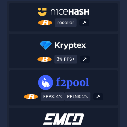
reseller
3% PPS+
FPPS: 4%
PPLNS: 2%