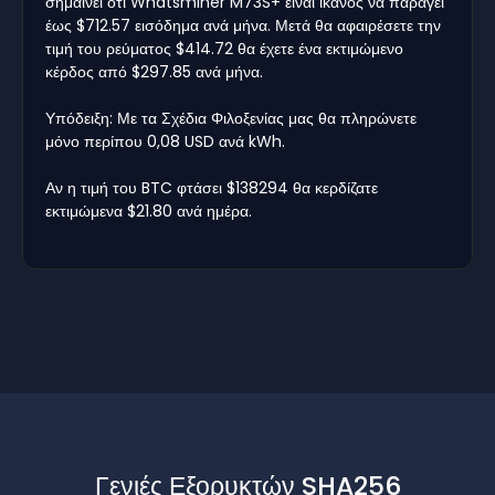
σημαίνει ότι Whatsminer M73S+ είναι ικανός να παράγει
έως $712.57 εισόδημα ανά μήνα. Μετά θα αφαιρέσετε την
τιμή του ρεύματος $414.72 θα έχετε ένα εκτιμώμενο
κέρδος από $297.85 ανά μήνα.
Υπόδειξη: Με τα Σχέδια Φιλοξενίας μας θα πληρώνετε
μόνο περίπου 0,08 USD ανά kWh.
Αν η τιμή του BTC φτάσει $138294 θα κερδίζατε
εκτιμώμενα $21.80 ανά ημέρα.
Γενιές Εξορυκτών SHA256