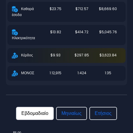
$23.75
$712.57
$8,669.60
Καθαρά
έσοδα
$13.82
$414.72
$5,045.76
Ηλεκτρικότητα
$9.93
$297.85
$3,623.84
Κέρδος
1:12,915
1:424
1:35
ΜΟΝΟΣ
Εβδομαδιαίο
Μηνιαίως
Ετήσιος
$5.00