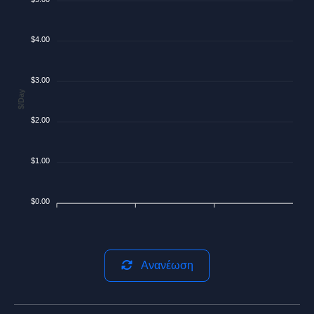
$4.00
$3.00
$/Day
$2.00
$1.00
$0.00
Ανανέωση