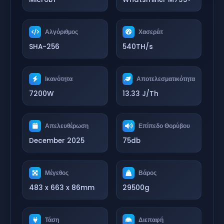
Αλγόριθμος
Χασερέιτ
SHA-256
540TH/s
Ικανότητα
Αποτελεσματικότητα
7200W
13.33 J/Th
Απελευθέρωση
Επίπεδο Θορύβου
December 2025
75db
Μέγεθος
Βάρος
483 x 663 x 86mm
29500g
Τάση
Διεπαφή