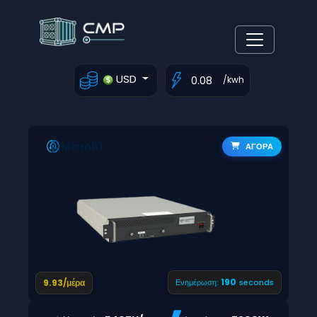
USD
/kwh
ΑΓΟΡΑ
189
9.93/μέρα
Ενημέρωση:
seconds