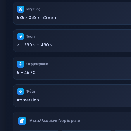
Μέγεθος
585 x 368 x 133mm
Τάση
AC 380 V – 480 V
Θερμοκρασία
5 - 45 °C
Ψύξη
Immersion
Μεταλλευμένα Νομίσματα