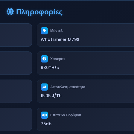
Πληροφορίες
Μόντελ
Whatsminer M79S
Χασερέιτ
930TH/s
Αποτελεσματικότητα
15.05 J/Th
Επίπεδο Θορύβου
75db