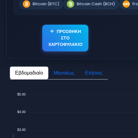
Bitcoin (BTC)
Bitcoin Cash (BCH)
Fr
ΠΡΟΣΘΗΚΗ
ΣΤΟ
ΧΑΡΤΟΦΥΛΑΚΙΟ
Εβδομαδιαίο
Μηνιαίως
Ετήσιος
$5.00
$4.00
$3.00
$/Day