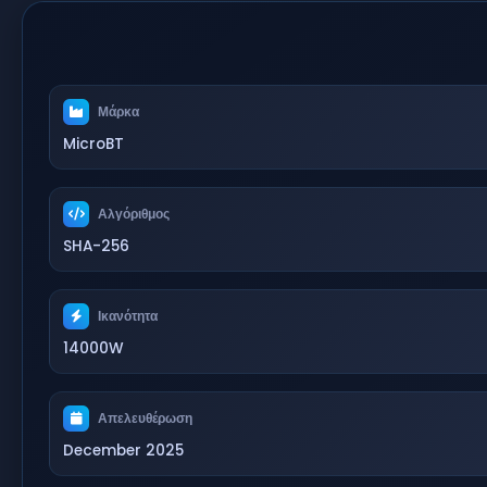
Μάρκα
MicroBT
Αλγόριθμος
SHA-256
Ικανότητα
14000W
Απελευθέρωση
December 2025