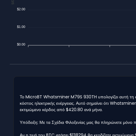
$2.00
$1.00
$0.00
Το MicroBT Whatsminer M79S 930TH υπολογίζει αυτή τη στι
κόστος ηλεκτρικής ενέργειας. Αυτό σημαίνει ότι Whatsminer
εκτιμώμενο κέρδος από $420.80 ανά μήνα.
Υπόδειξη: Με τα Σχέδια Φιλοξενίας μας θα πληρώνετε μόνο
Αν η τιμή του BTC φτάσει $138294 θα κερδίζατε εκτιμώμενα