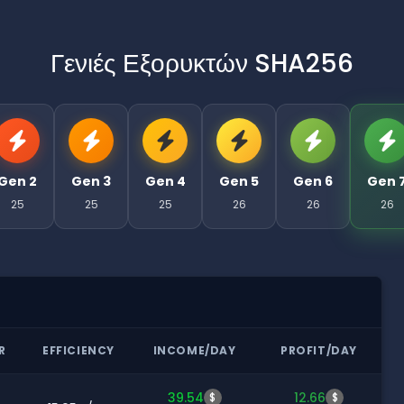
Γενιές Εξορυκτών SHA256
Gen 2
Gen 3
Gen 4
Gen 5
Gen 6
Gen 
25
25
25
26
26
26
R
EFFICIENCY
INCOME/DAY
PROFIT/DAY
39.54
12.66
$
$