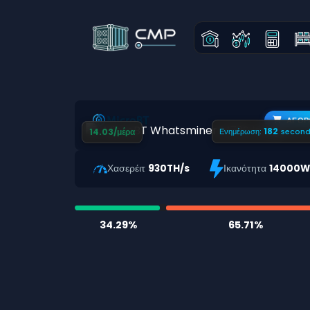
ΑΓΟΡ
181
14.03/μέρα
Ενημέρωση:
second
Χασερέιτ
930TH/s
Ικανότητα
14000
34.29%
65.71%