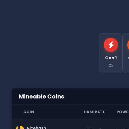
Gen 1
25
Mineable Coins
COIN
HASHRATE
POWE
Nicehash