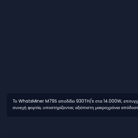
Το WhatsMiner M79S αποδίδει 930TH/s στα 14.000W, επιτυγχά
συνεχή φορτία, υποστηρίζοντας αξιόπιστη μακροχρόνια απόδοση.