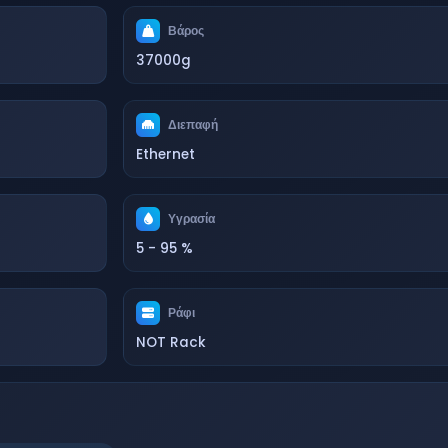
Βάρος
37000g
Διεπαφή
Ethernet
Υγρασία
5 - 95 %
Ράφι
NOT Rack