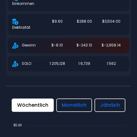
Einkommen
$9.60
$288.00
$3,504.00
Elektrizität
$-8.10
$-243.13
$-2,958.14
Gewinn
1:205,128
1:6,739
1:562
SOLO
Wöchentlich
Monatlich
Jährlich
$5.00