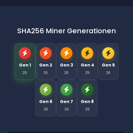
SHA256 Miner Generationen
Gen 1
Gen 2
Gen 3
Gen 4
Gen 5
25
25
25
25
26
Gen 6
Gen 7
Gen 8
26
26
26