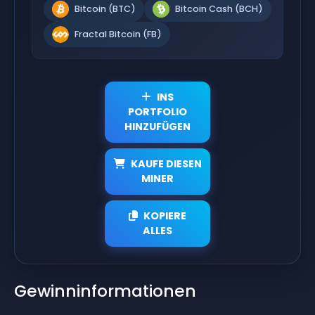
Bitcoin (BTC)
Bitcoin Cash (BCH)
Fractal Bitcoin (FB)
INS
PORTFOLIO
HINZUFÜGEN
KAUFE DIESEN
MINER
KOPIERE
ALLES
Gewinninformationen