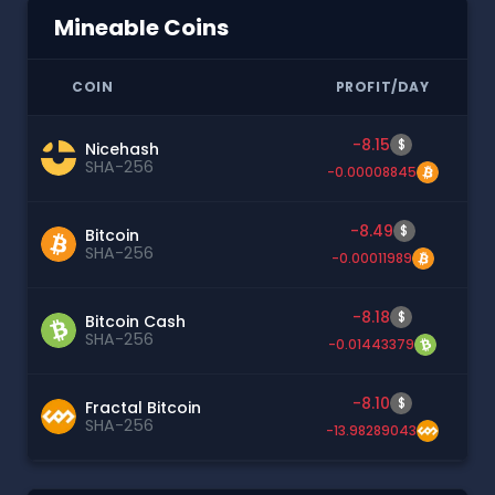
Mineable Coins
COIN
PROFIT/DAY
-8.15
$
Nicehash
SHA-256
-0.00008845
-8.49
$
Bitcoin
SHA-256
-0.00011989
-8.18
$
Bitcoin Cash
SHA-256
-0.01443379
-8.10
$
Fractal Bitcoin
SHA-256
-13.98289043