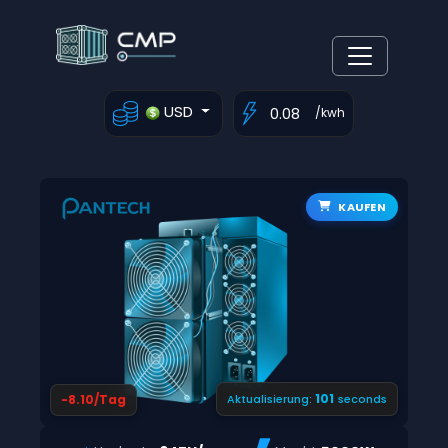
USD
/kwh
KAUFEN
100
-8.10/Tag
Aktualisierung:
seconds