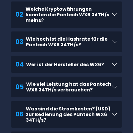
Welche Kryptowährungen
02
könnten die Pantech WX6 34TH/s
meins?
Wie hoch ist die Hashrate für die
03
Pantech WX6 34TH/s?
04
Wer ist der Hersteller des WX6?
Wie viel Leistung hat das Pantech
05
WX6 34TH/s verbrauchen?
Was sind die Stromkosten? (USD)
06
zur Bedienung des Pantech WX6
34TH/s?