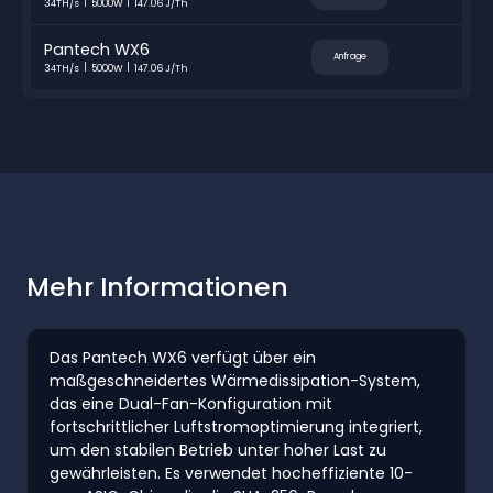
34TH/s
5000W
147.06 J/Th
Pantech WX6
Anfrage
34TH/s
5000W
147.06 J/Th
Mehr Informationen
Das Pantech WX6 verfügt über ein
maßgeschneidertes Wärmedissipation-System,
das eine Dual-Fan-Konfiguration mit
fortschrittlicher Luftstromoptimierung integriert,
um den stabilen Betrieb unter hoher Last zu
gewährleisten. Es verwendet hocheffiziente 10-