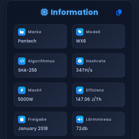
Information
Marke
Modell
Pantech
WX6
Algorithmus
Hashrate
SHA-256
34TH/s
Macht
Effizienz
5000W
147.06 J/Th
Freigabe
Lärmniveau
January 2018
72db