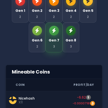
Gen 1
Gen 2
Gen 3
Gen 4
Gen 5
2
2
2
2
2
Gen 6
Gen 7
Gen 8
2
3
3
Mineable Coins
COIN
PROFIT/DAY
-6.62
$
Nicehash
X11
-0.00007181