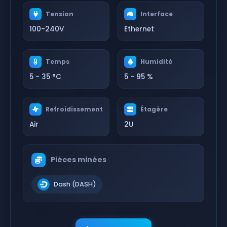
Tension
Interface
100-240V
Ethernet
Temps
Humidité
5 - 35 °C
5 - 95 %
Refroidissement
Étagère
Air
2U
Pièces minées
Dash (DASH)