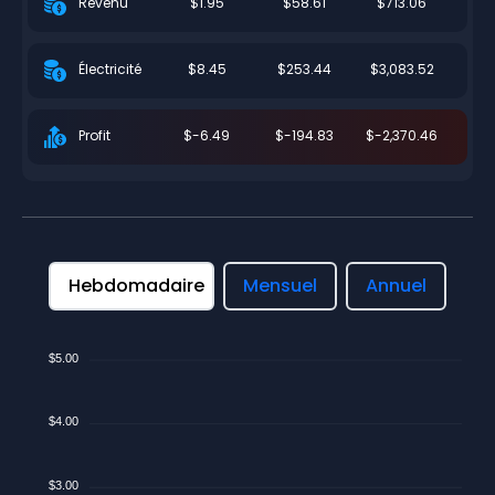
$1.95
$58.61
$713.06
Revenu
$8.45
$253.44
$3,083.52
Électricité
$-6.49
$-194.83
$-2,370.46
Profit
Hebdomadaire
Mensuel
Annuel
$5.00
$4.00
$3.00