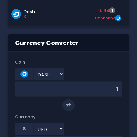
-6.49
$
Dash
X11
-0.15566662
Currency Converter
Coin
⇄
Currency
$