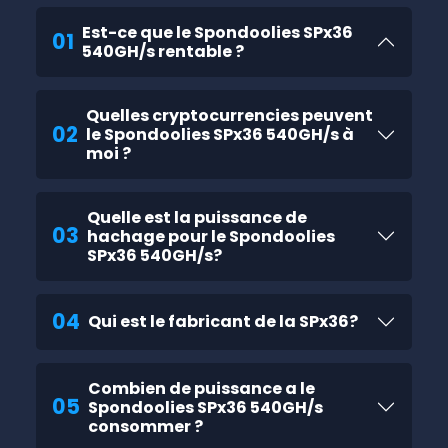
Est-ce que le Spondoolies SPx36
01
540GH/s rentable ?
Quelles cryptocurrencies peuvent
02
le Spondoolies SPx36 540GH/s à
moi ?
Quelle est la puissance de
03
hachage pour le Spondoolies
SPx36 540GH/s?
04
Qui est le fabricant de la SPx36?
Combien de puissance a le
05
Spondoolies SPx36 540GH/s
consommer ?