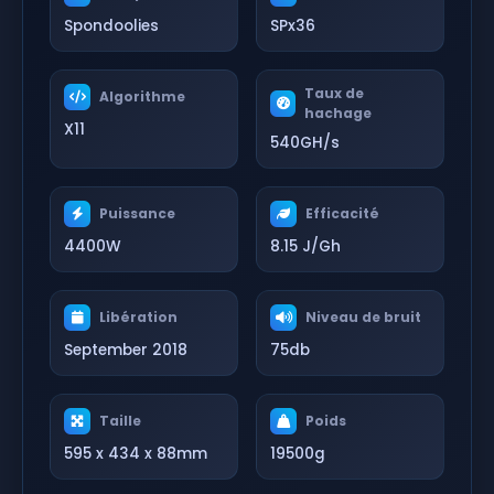
Spondoolies
SPx36
Taux de
Algorithme
hachage
X11
540GH/s
Puissance
Efficacité
4400W
8.15 J/Gh
Libération
Niveau de bruit
September 2018
75db
Taille
Poids
595 x 434 x 88mm
19500g