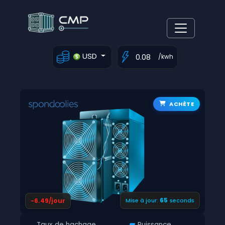
USD
/kwh
ACHÈTE
64
-6.49/jour
Mise à jour:
seconds
Taux de hachage
Puissance