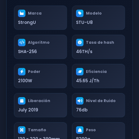
Marca
Modelo
StrongU
STU-U8
Algoritmo
Tasa de hash
SHA-256
46TH/s
Poder
Eficiencia
2100W
45.65 J/Th
Liberación
Nivel de Ruido
July 2019
76db
Tamaño
Peso