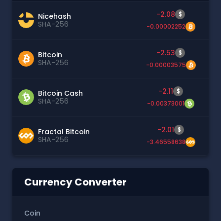
-2.08
$
Nicehash
SHA-256
-0.00002252
-2.53
$
Bitcoin
SHA-256
-0.00003575
-2.11
$
Bitcoin Cash
SHA-256
-0.00373001
-2.01
$
Fractal Bitcoin
SHA-256
-3.46558638
Currency Converter
Coin