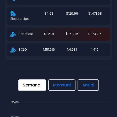
$4.03
$120.96
$1,471.68
Electricidad
$-2.01
$-60.26
$-733.16
Beneficio
1:151,616
1:4,981
1:415
SOLO
Semanal
Mensual
Anual
$5.00
$4.00