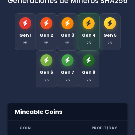
Generaciones de Mineros SHA256
Gen 1
Gen 2
Gen 3
Gen 4
Gen 5
25
25
25
25
26
Gen 6
Gen 7
Gen 8
26
26
26
Mineable Coins
COIN
PROFIT/DAY