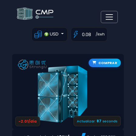
USD
/kwh
COMPRAR
86
-2.01/día
Actualizar:
seconds