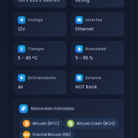
130 x 220 x 390mm
8200g
Voltaje
Interfaz
12V
Ethernet
Tiempo
Humedad
5 - 45 °C
5 - 95 %
Enfriamiento
Estante
Air
NOT Rack
Monedas minadas
Bitcoin (BTC)
Bitcoin Cash (BCH)
Fractal Bitcoin (FB)