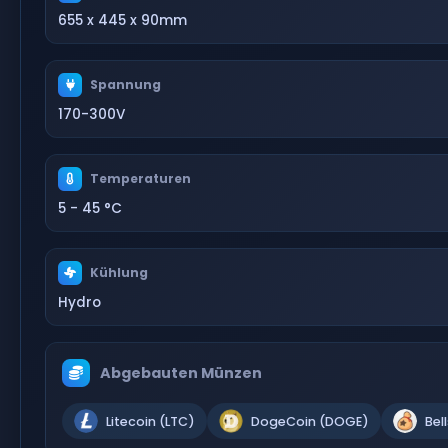
655 x 445 x 90mm
Spannung
170-300V
Temperaturen
5 - 45 °C
Kühlung
Hydro
Abgebauten Münzen
Litecoin (LTC)
DogeCoin (DOGE)
Bel