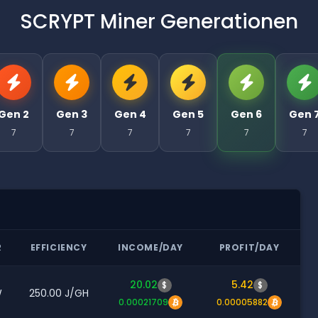
SCRYPT Miner Generationen
Gen 2
Gen 3
Gen 4
Gen 5
Gen 6
Gen 
7
7
7
7
7
7
R
EFFICIENCY
INCOME/DAY
PROFIT/DAY
20.02
5.42
$
$
W
250.00 J/GH
0.00021709
0.00005882