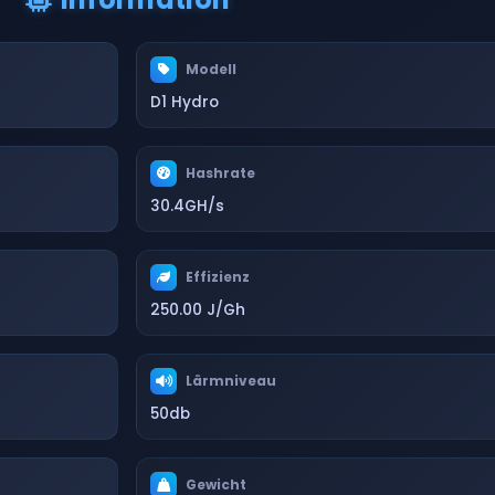
Modell
D1 Hydro
Hashrate
30.4GH/s
Effizienz
250.00 J/Gh
Lärmniveau
50db
Gewicht