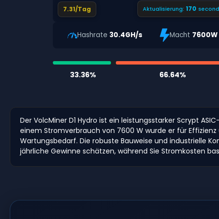
169
7.31/Tag
Aktualisierung:
second
Hashrate
30.4GH/s
Macht
7600W
33.36%
66.64%
Der VolcMiner D1 Hydro ist ein leistungsstarker Scrypt AS
einem Stromverbrauch von 7600 W wurde er für Effizienz u
Wartungsbedarf. Die robuste Bauweise und industrielle K
jährliche Gewinne schätzen, während Sie Stromkosten ba