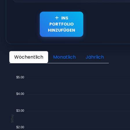
INS
PORTFOLIO
HINZUFÜGEN
Wöchentlich
Monatlich
Jährlich
$5.00
$4.00
$3.00
$/Day
$2.00