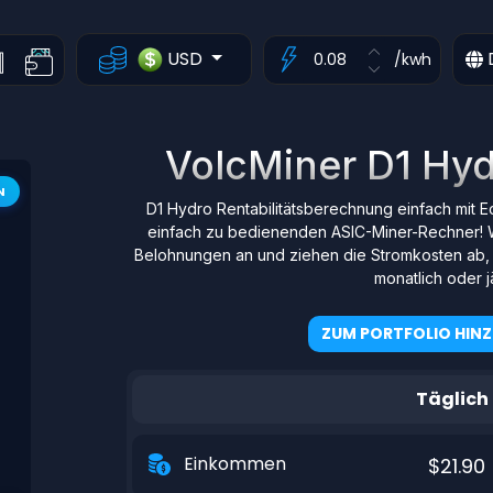
USD
/kwh
VolcMiner D1 Hyd
N
D1 Hydro Rentabilitätsberechnung einfach mit 
einfach zu bedienenden ASIC-Miner-Rechner! 
Belohnungen an und ziehen die Stromkosten ab, d
monatlich oder jä
ZUM PORTFOLIO HIN
Täglich
Einkommen
$21.90