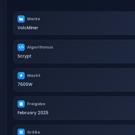
Marke
VolcMiner
Algorithmus
Scrypt
Macht
7600W
Freigabe
February 2025
Größe