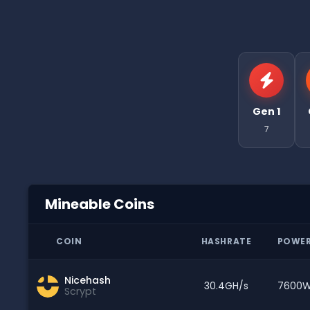
Gen 1
7
Mineable Coins
COIN
HASHRATE
POWE
Nicehash
30.4GH/s
7600
Scrypt