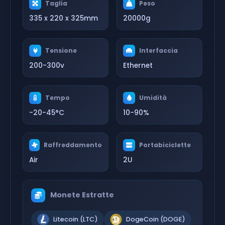
Taglia
Peso
335 x 220 x 325mm
20000g
Tensione
Interfaccia
200-300v
Ethernet
Tempo
Umidità
-20-45°C
10-90%
Raffreddamento
Portabiciclette
Air
2U
Monete Estratte
Litecoin (LTC)
DogeCoin (DOGE)