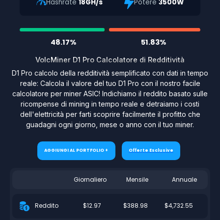
Hashrate
18GH/s
Potere
3500W
48.17%
51.83%
VolcMiner D1 Pro Calcolatore di Redditività
D1 Pro calcolo della redditività semplificato con dati in tempo
reale: Calcola il valore del tuo D1 Pro con il nostro facile
calcolatore per miner ASIC! Indichiamo il reddito basato sulle
ricompense di mining in tempo reale e detraiamo i costi
dell'elettricità per farti scoprire facilmente il profitto che
guadagni ogni giorno, mese o anno con il tuo miner.
AGGIUNGI AL PORTFOLIO +
Offerte Esclusive
Giornaliero
Mensile
Annuale
$12.97
$388.98
$4,732.55
Reddito