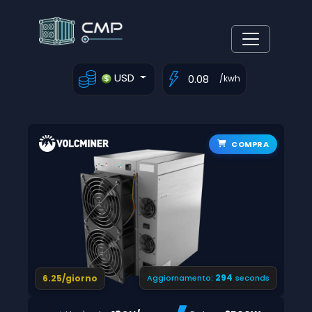
USD
/kwh
COMPRA
293
6.25/giorno
Aggiornamento:
seconds