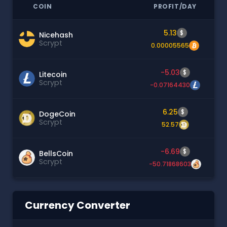
COIN
PROFIT/DAY
5.13
$
Nicehash
Scrypt
0.00005565
-5.03
$
Litecoin
Scrypt
-0.07164430
6.25
$
DogeCoin
Scrypt
52.57
-6.69
$
BellsCoin
Scrypt
-50.71868603
Currency Converter