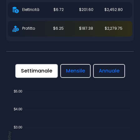
$6.72
$201.60
$2,452.80
Elettricità
$6.25
$187.38
$2,279.75
Profitto
Settimanale
Mensile
Annuale
$5.00
$4.00
$3.00
$/Day