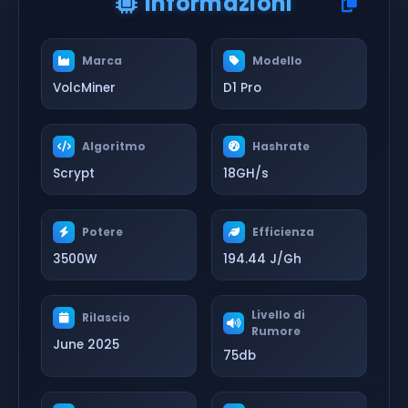
Informazioni
Marca
Modello
VolcMiner
D1 Pro
Algoritmo
Hashrate
Scrypt
18GH/s
Potere
Efficienza
3500W
194.44 J/Gh
Livello di
Rilascio
Rumore
June 2025
75db