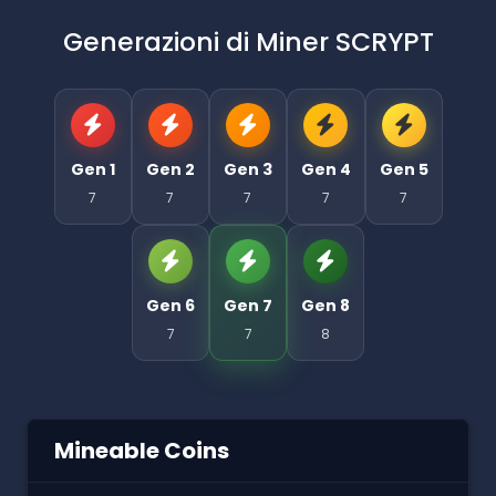
Generazioni di Miner SCRYPT
Gen 1
Gen 2
Gen 3
Gen 4
Gen 5
7
7
7
7
7
Gen 6
Gen 7
Gen 8
7
7
8
Mineable Coins