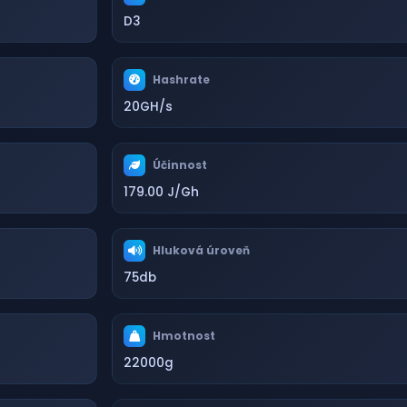
D3
Hashrate
20GH/s
Účinnost
179.00 J/Gh
Hluková úroveň
75db
Hmotnost
22000g