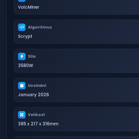
VolcMiner
Algoritmus
Scrypt
Síla
3580W
Uvolnění
January 2026
Velikost
385 x 217 x 316mm