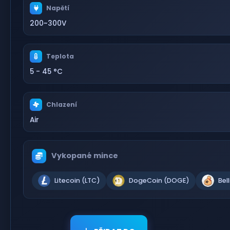
Napětí
200~300V
Teplota
5 - 45 °C
Chlazení
Air
Vykopané mince
Litecoin (LTC)
DogeCoin (DOGE)
Bel