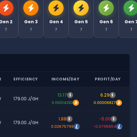
Gen 2
Gen 3
Gen 4
Gen 5
Gen 6
Gen 
7
7
7
7
7
7
R
EFFICIENCY
INCOME/DAY
PROFIT/DAY
13.17
6.29
$
$
W
179.00 J/GH
0.00014283
0.00006827
1.88
-5.00
$
$
W
179.00 J/GH
0.02675799
-0.07115654