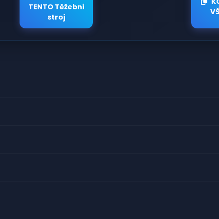
K
TENTO Těžební
V
stroj