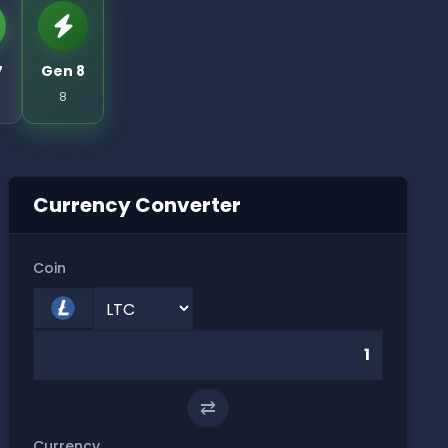
7
Gen 8
8
Currency Converter
Coin
⇄
Currency