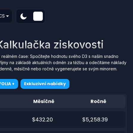
CS
alkulačka ziskovosti
 reálném čase: Spočítejte hodnotu svého D3 s naším snadno
říjmy na základě aktuálních odměn za těžbu a odečítáme náklady
erý denně, měsíčně nebo ročně vygenerujete se svým minorem.
OLIA +
Exkluzivní nabídky
Měsíčně
Ročně
$432.20
$5,258.39