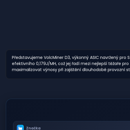
Představujeme VolcMiner D3, výkonný ASIC navržený pro S
efektivního 0,179J/MH, což jej řadí mezi nejlepší těžaře 
maximalizovat výnosy při zajištění dlouhodobé provozní sta
Značka