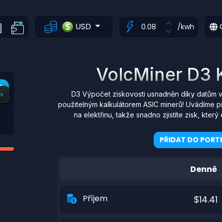
USD
/kwh
VolcMiner D3 K
T
D3 Výpočet ziskovosti usnadněn díky datům v
s
použitelným kalkulátorem ASIC minerů! Uvádíme p
na elektřinu, takže snadno zjistíte zisk, kt
PŘIDAT DO PORTF
Denně
Příjem
$14.41