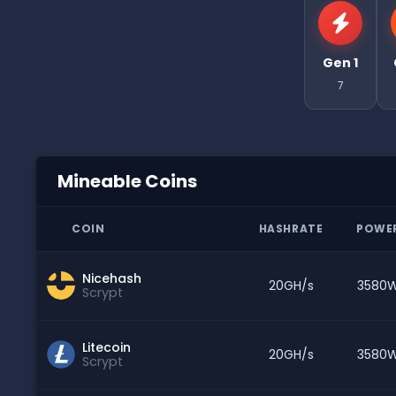
Gen 1
7
Mineable Coins
COIN
HASHRATE
POWE
Nicehash
20GH/s
3580
Scrypt
Litecoin
20GH/s
3580
Scrypt