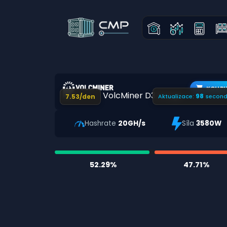
KOUPI
97
7.53/den
Aktualizace:
second
Hashrate
20GH/s
Síla
3580W
52.29%
47.71%