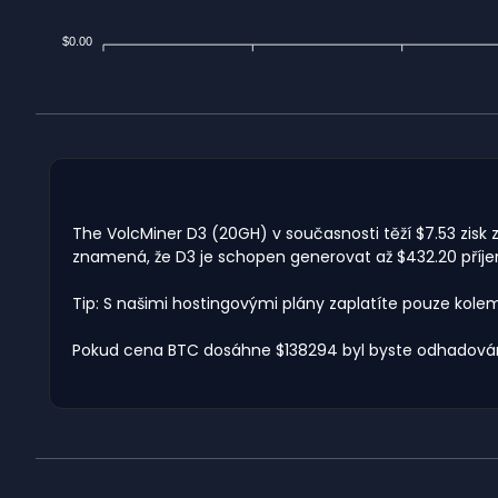
$0.00
The VolcMiner D3 (20GH) v současnosti těží $7.53 zisk z
znamená, že D3 je schopen generovat až $432.20 příjem
Tip: S našimi hostingovými plány zaplatíte pouze kole
Pokud cena BTC dosáhne $138294 byl byste odhadován