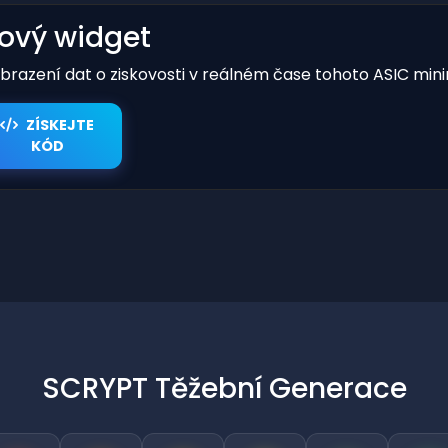
kový widget
obrazení dat o ziskovosti v reálném čase tohoto ASIC mini
ZÍSKEJTE
KÓD
SCRYPT Těžební Generace