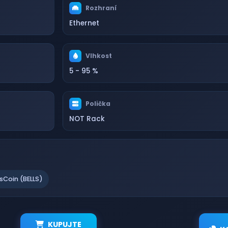
Rozhraní
Ethernet
Vlhkost
5 - 95 %
Polička
NOT Rack
lsCoin (BELLS)
KUPUJTE