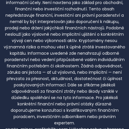
informační účely. Není navržena jako základ pro obchodní,
finanční nebo investiční rozhodnutí. Tento obsah
nepředstavuje finanční, investiční ani právní poradenství a
neměl by být interpretován jako doporučení k nákupu,
prodeji nebo držení jakýchkoli finančních nástrojů. Podobně
neslouží jako výslovné nebo implicitní ujištění o konkrétním
vývoji cen nebo výkonnosti aktiv. Kryptoměny nesou
významná rizika a mohou vést k úplné ztrátě investovaného
kapitálu. Informace uvedené zde nenahrazují odborné
poradenství nebo vedení přizpůsobené vašim individuálním
finančním potřebám či okolnostem. Žádná odpovědnost,
záruka ani jistota — ať už výslovná, nebo implicitní — není
převzata za přesnost, aktuálnost, dostatečnost či úplnost
poskytovaných informací. Dále se zříkáme jakékoli
odpovědnosti za finanční ztráty nebo škody vzniklé v
důsledku spoléhání se na tyto informace. Pro jakékoli
konkrétní finanční nebo právní otázky důrazně
doporučujeme konzultaci s kvalifikovaným finančním
poradcem, investičním odborníkem nebo právním
expertem.