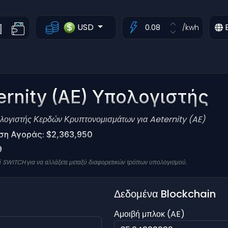
USD
E
/kwh
ernity (AE) Υπολογιστής
λογιστής Κερδών Κρυπτονομισμάτων για Aeternity (AE)
ση Αγοράς: $2,363,950
9
πί SWITCH για να αλλάξετε μεταξύ διαφορετικών τρόπων υπολογισμού.
Δεδομένα Blockchain
Αμοιβή μπλοκ (AE)