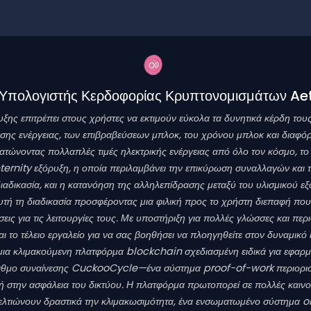
ς Υπολογιστής Κερδοφορίας Κρυπτονομισμάτων Ae
ς επιτρέπει στους χρήστες να εκτιμούν εύκολα τα δυνητικά κέρδη τους
ης ενέργειας, των επιβραβεύσεων μπλοκ, του χρόνου μπλοκ και διαφ
ώνοντας πολλαπλές τιμές ηλεκτρικής ενέργειας από όλο τον κόσμο, το 
ternity εξόρυξη, η οποία περιλαμβάνει την επικύρωση συναλλαγών και
αδικασία, και η κατανόηση της αλληλεπίδρασης μεταξύ του υλισμικού εξόρ
υτή τη διαδικασία προσφέροντας μια φιλική προς το χρήστη διεπαφή π
για τις λειτουργίες τους. Με υποστήριξη για πολλές γλώσσες και περιφ
 το τέλειο εργαλείο για να σας βοηθήσει να πλοηγηθείτε στον δυναμικ
μια κλιμακούμενη πλατφόρμα blockchain σχεδιασμένη ειδικά για εφαρμ
ριθμο συναίνεσης CuckooCycle—ένα σύστημα proof-of-work περιορισμέν
ή στην ασφάλεια του δικτύου. Η πλατφόρμα πρωτοπορεί σε πολλές καινο
βελτιώνουν δραστικά την κλιμακωσιμότητα, ένα ενσωματωμένο σύστημα o