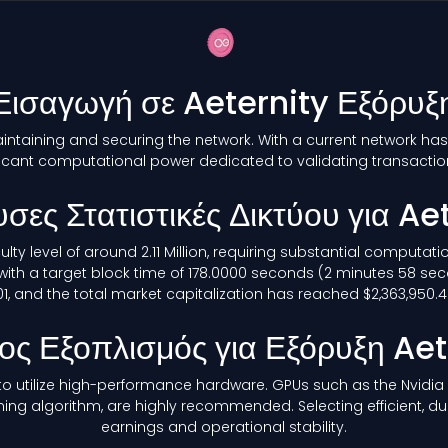
Εισαγωγή σε Aeternity Εξόρυξ
maintaining and securing the network. With a current network hash
icant computational power dedicated to validating transacti
σες Στατιστικές Δικτύου για Ae
iculty level of around 2.11 Million, requiring substantial computa
with a target block time of 178.0000 seconds (2 minutes 58 sec
, and the total market capitalization has reached $2,363,950.46 
ος Εξοπλισμός για Εξόρυξη Ae
le to utilize high-performance hardware. GPUs such as the Nvidi
ining algorithm, are highly recommended. Selecting efficient, d
earnings and operational stability.