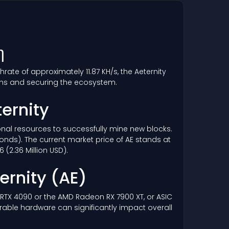
η
rate of approximately 11.87 KH/s, the Aeternity
ons and securing the ecosystem.
ternity
tional resources to successfully mine new blocks.
onds). The current market price of AE stands at
(2.36 Million USD).
ternity
(AE)
a RTX 4090 or the AMD Radeon RX 7900 XT, or ASIC
urable hardware can significantly impact overall