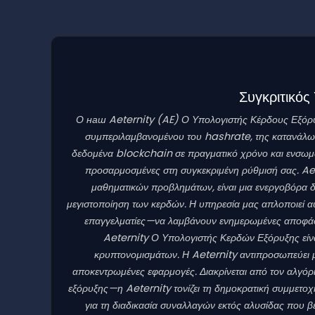
Συγκριτικό
Ο наш Aeternity
(AE)
Ο Υπολογιστής Κέρδους Εξόρυξη
συμπεριλαμβανομένου του hashrate, της κατανάλωσ
δεδομένα blockchain σε πραγματικό χρόνο και ενσωματ
προσαρμοσμένες στη συγκεκριμένη ρύθμισή σας. Ae
μαθηματικών προβλημάτων, είναι μια ενεργοβόρα δι
μεγιστοποίηση των κερδών. Η υπηρεσία μας απλοποιεί α
επαγγελματίες—να λαμβάνουν ενημερωμένες αποφάσεις 
Aeternity Ο Υπολογιστής Κερδών Εξόρυξης είναι
κρυπτονομισμάτων. Η Aeternity αντιπροσωπεύει 
αποκεντρωμένες εφαρμογές. Διακρίνεται από τον αλγό
εξόρυξης—η Aeternity τονίζει τη δημοκρατική συμμετοχ
για τη διαδικασία συναλλαγών εκτός αλυσίδας που 