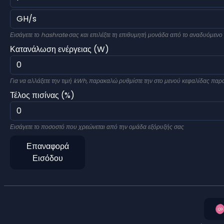
Εισάγετε το hashrate σας και επιλέξτε τη επιθυμητή μονάδα από το αναδυόμενο
Κατανάλωση ενέργειας (W)
Για να αλλάξετε την τιμή kWh, παρακαλώ ρυθμίστε την στο μενού κεφαλίδας πα
Τέλος πισίνας (%)
Εισάγετε το ποσοστό που χρεώνεται από την ομάδα εξόρυξής σας
Επαναφορά
Εισόδου