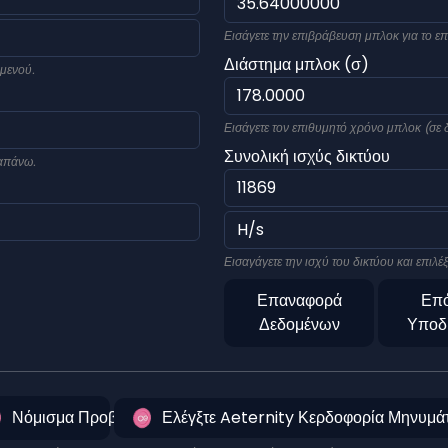
Εισάγετε την επιβράβευση μπλοκ για το ε
Διάστημα μπλοκ (σ)
 μενού.
Εισάγετε τον επιθυμητό χρόνο μπλοκ (σε 
Συνολική ισχύς δικτύου
ραπάνω.
Εισαγάγετε την ισχύ του δικτύου και επιλ
Επαναφορά
Επ
Δεδομένων
Υποδ
Νόμισμα Προβολή
Ελέγξτε Aeternity Κερδοφορία Μηνυμά