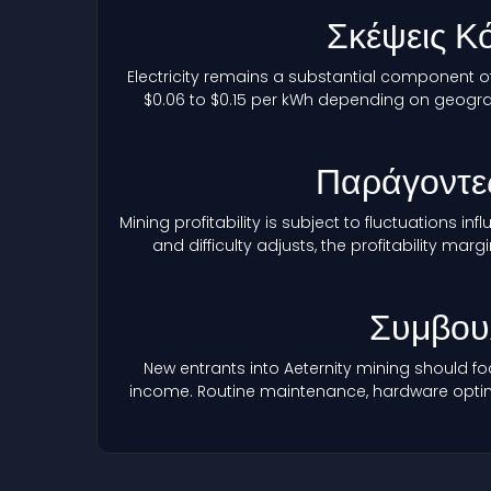
Σκέψεις Κ
Electricity remains a substantial component of
$0.06 to $0.15 per kWh depending on geograp
Παράγοντες
Mining profitability is subject to fluctuations i
and difficulty adjusts, the profitability 
Συμβου
New entrants into Aeternity mining should f
income. Routine maintenance, hardware optimiz