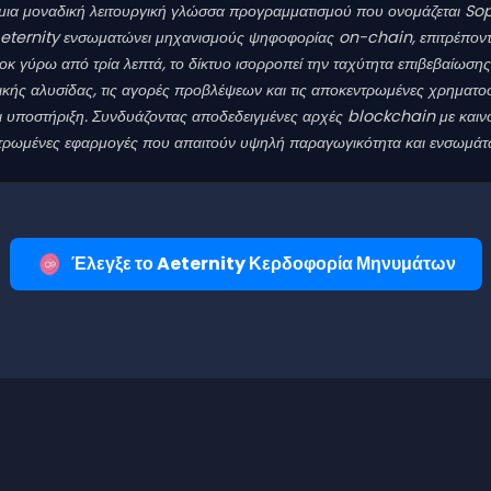
ια μοναδική λειτουργική γλώσσα προγραμματισμού που ονομάζεται Soph
Aeternity ενσωματώνει μηχανισμούς ψηφοφορίας on-chain, επιτρέποντ
ύρω από τρία λεπτά, το δίκτυο ισορροπεί την ταχύτητα επιβεβαίωσης με
κής αλυσίδας, τις αγορές προβλέψεων και τις αποκεντρωμένες χρηματοοι
ι υποστήριξη. Συνδυάζοντας αποδεδειγμένες αρχές blockchain με καινοτ
ντρωμένες εφαρμογές που απαιτούν υψηλή παραγωγικότητα και ενσωμάτ
Έλεγξε το Aeternity Κερδοφορία Μηνυμάτων