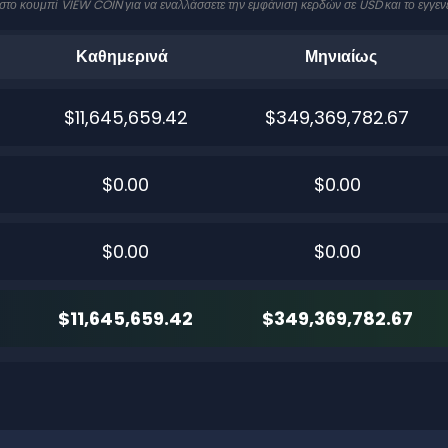
 στο κουμπί VIEW COIN για να εναλλάσσετε την εμφάνιση κερδών σε USD και το εγγεν
Καθημερινά
Μηνιαίως
$11,645,659.42
$349,369,782.67
$0.00
$0.00
$0.00
$0.00
$11,645,659.42
$349,369,782.67