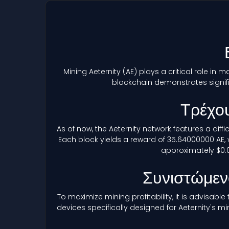
Mining Aeternity
(AE)
plays a critical role in 
blockchain demonstrates signif
Τρέχου
As of now, the Aeternity network features a diff
Each block yields a reward of 35.64000000 AE, 
approximately $0.01
Συνιστώμεν
To maximize mining profitability, it is advisab
devices specifically designed for Aeternity's m