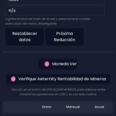
Ingrese la tasa de hash de la red y seleccione la unidad
adecuada del menú desplegable.
Restablecer
Próxima
datos
Reducción
Moneda Ver
Verifique Aeternity Rentabilidad de Mineros
Haz clic en el botón de VISUALIZAR MONEDA para alternar entre
mostrar las ganancias en USD y la moneda nativa.
Diario
Mensual
Anual