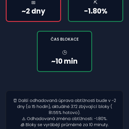
📅
⛏️
~2 dny
-1.80%
ČAS BLOKACE
🕒
~10 min
⏰ Další odhadovaná úprava obtížnosti bude v ~2
dny (a 15 hodin), aktuálně 372 zbývající bloky (
81.55% hotovo).
⚠️ Odhadovaná změna obtížnosti: -1.80%.
🧊 Bloky se vyrábějí průměrně za 10 minuty.