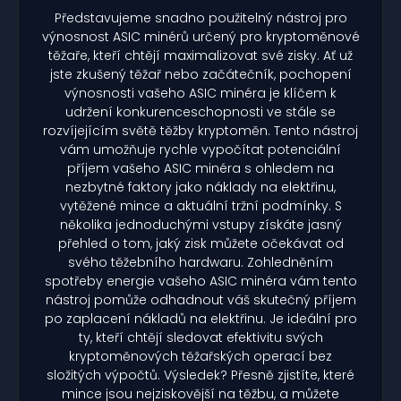
Představujeme snadno použitelný nástroj pro
výnosnost ASIC minérů určený pro kryptoměnové
těžaře, kteří chtějí maximalizovat své zisky. Ať už
jste zkušený těžař nebo začátečník, pochopení
výnosnosti vašeho ASIC minéra je klíčem k
udržení konkurenceschopnosti ve stále se
rozvíjejícím světě těžby kryptoměn. Tento nástroj
vám umožňuje rychle vypočítat potenciální
příjem vašeho ASIC minéra s ohledem na
nezbytné faktory jako náklady na elektřinu,
vytěžené mince a aktuální tržní podmínky. S
několika jednoduchými vstupy získáte jasný
přehled o tom, jaký zisk můžete očekávat od
svého těžebního hardwaru. Zohledněním
spotřeby energie vašeho ASIC minéra vám tento
nástroj pomůže odhadnout váš skutečný příjem
po zaplacení nákladů na elektřinu. Je ideální pro
ty, kteří chtějí sledovat efektivitu svých
kryptoměnových těžařských operací bez
složitých výpočtů. Výsledek? Přesně zjistíte, které
mince jsou nejziskovější na těžbu, a můžete