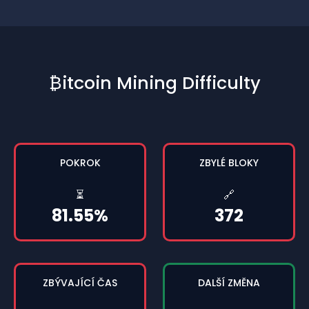
₿itcoin Mining Difficulty
POKROK
ZBYLÉ BLOKY
⏳
🔗
81.55%
372
ZBÝVAJÍCÍ ČAS
DALŠÍ ZMĚNA