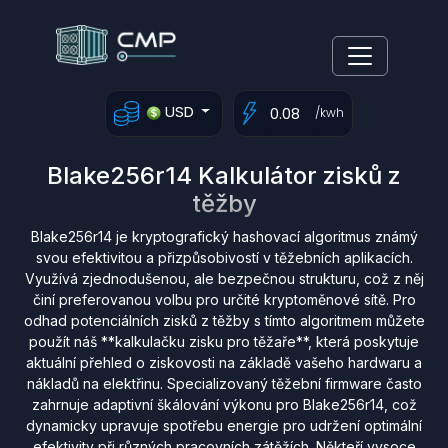
USD
/kwh
Blake256r14 Kalkulátor zisků z
těžby
Blake256r14 je kryptografický hashovací algoritmus známý
svou efektivitou a přizpůsobivostí v těžebních aplikacích.
Využívá zjednodušenou, ale bezpečnou strukturu, což z něj
činí preferovanou volbu pro určité kryptoměnové sítě. Pro
odhad potenciálních zisků z těžby s tímto algoritmem můžete
použít náš **kalkulačku zisku pro těžaře**, která poskytuje
aktuální přehled o ziskovosti na základě vašeho hardwaru a
nákladů na elektřinu. Specializovaný těžební firmware často
zahrnuje adaptivní škálování výkonu pro Blake256r14, což
dynamicky upravuje spotřebu energie pro udržení optimální
efektivity při různých pracovních zátěžích. Někteří vysoce