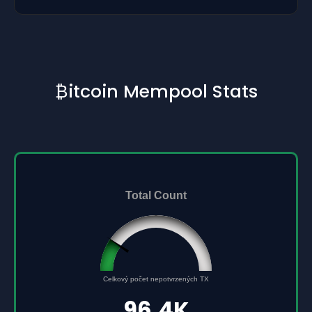
₿itcoin Mempool Stats
Total Count
96432
Celkový počet nepotvrzených TX
0
500000
96.4K