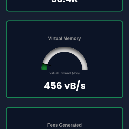
Virtual Memory
45561691
0
Virtuální velikost (vB/s)
500000000
456 vB/s
Fees Generated