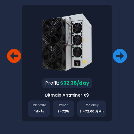
Profit:
$32.38/day
Bitmain Antminer X9
Pinec
Hashrate
Power
Efficiency
Has
1MH/s
2472W
2,472.00 J/Mh
1.