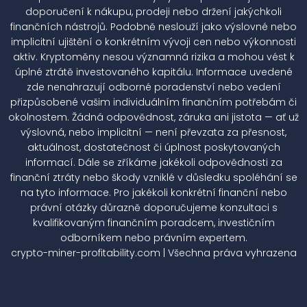
doporučení k nákupu, prodeji nebo držení jakýchkoli
finančních nástrojů. Podobně neslouží jako výslovné nebo
implicitní ujištění o konkrétním vývoji cen nebo výkonnosti
aktiv. Kryptoměny nesou významná rizika a mohou vést k
úplné ztrátě investovaného kapitálu. Informace uvedené
zde nenahrazují odborné poradenství nebo vedení
přizpůsobené vašim individuálním finančním potřebám či
okolnostem. Žádná odpovědnost, záruka ani jistota — ať už
výslovná, nebo implicitní — není převzata za přesnost,
aktuálnost, dostatečnost či úplnost poskytovaných
informací. Dále se zříkáme jakékoli odpovědnosti za
finanční ztráty nebo škody vzniklé v důsledku spoléhání se
na tyto informace. Pro jakékoli konkrétní finanční nebo
právní otázky důrazně doporučujeme konzultaci s
kvalifikovaným finančním poradcem, investičním
odborníkem nebo právním expertem.
crypto-miner-profitability.com | Všechna práva vyhrazena