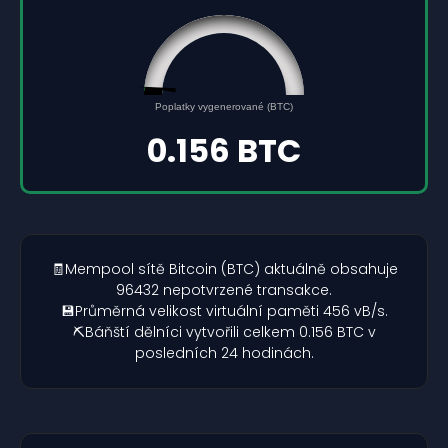
0.156
0
Poplatky vygenerované (BTC)
5
0.156 BTC
🧾Mempool sítě Bitcoin (BTC) aktuálně obsahuje
96432 nepotvrzené transakce.
💾Průměrná velikost virtuální paměti 456 vB/s.
⛏️Báňští dělníci vytvořili celkem 0.156 BTC v
posledních 24 hodinách.