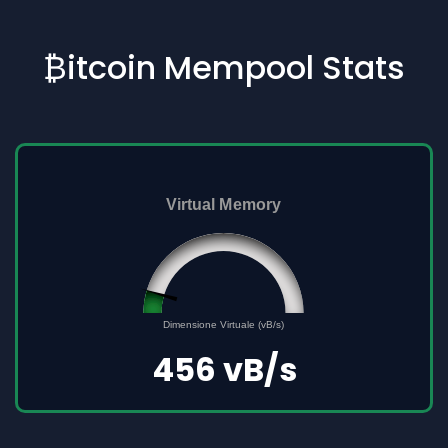
₿itcoin Mempool Stats
Virtual Memory
45561691
0
Dimensione Virtuale (vB/s)
500000000
456 vB/s