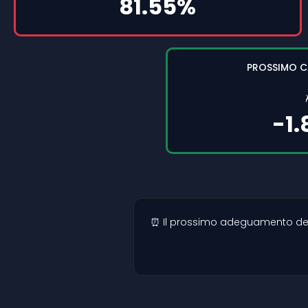
81.55%
PROSSIMO 
-1
⏰ Il prossimo adeguamento della 