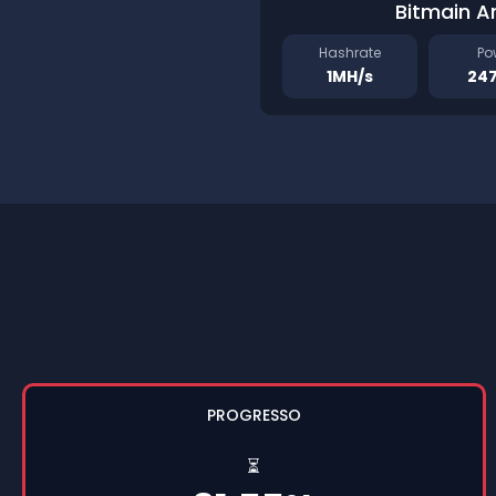
Bitmain A
Hashrate
Po
1MH/s
24
PROGRESSO
⏳