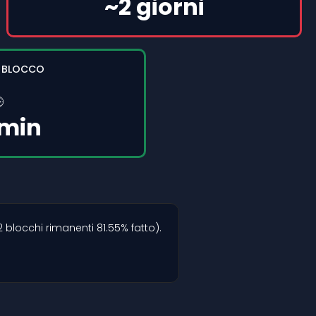
~2 giorni
I BLOCCO

 min
 blocchi rimanenti 81.55% fatto).