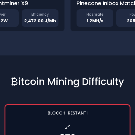
ntminer X9
Pinecone Inibox Matc
wer
Efficiency
Hashrate
Po
72W
2,472.00 J/Mh
1.2MH/s
20
₿itcoin Mining Difficulty
BLOCCHI RESTANTI
🔗