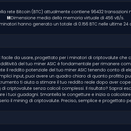
lla rete Bitcoin (BTC) attualmente contiene 96432 transazioni
💾Dimensione media della memoria virtuale di 456 vB/s.
 minatori hanno generato un totale di 0.156 BTC nelle ultime 24 
facile da usare, progettato per i minatori di criptovalute che
dditività del tuo miner ASIC è fondamentale per rimanere compe
il reddito potenziale del tuo miner ASIC tenendo conto di eleme
emplici input, puoi avere un quadro chiaro di quanto profitto 
mento ti aiuta a stimare il tuo reddito reale dopo aver coperto 
g di criptovalute senza calcoli complessi. Il risultato? Saprai 
 i tuoi guadagni. Smantella le congetture e inizia a calcolare c
 il mining di criptovalute. Preciso, semplice e progettato per a