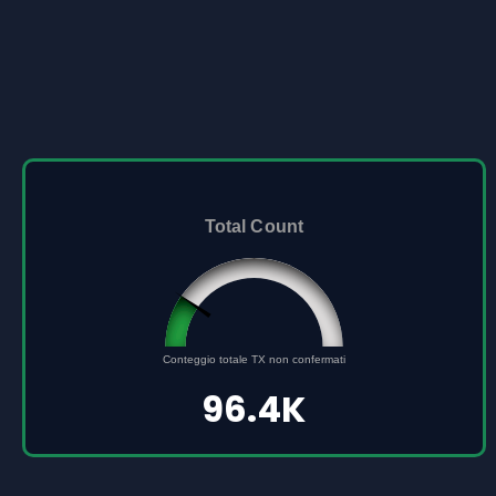
Total Count
96432
Conteggio totale TX non confermati
0
500000
96.4K