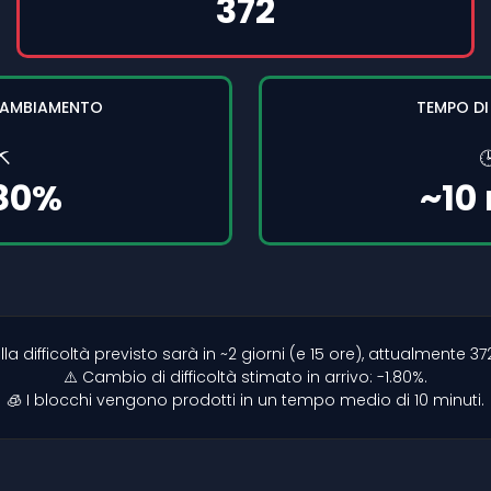
372
CAMBIAMENTO
TEMPO D
⛏️

.80%
~10
difficoltà previsto sarà in ~2 giorni (e 15 ore), attualmente 372
⚠️ Cambio di difficoltà stimato in arrivo: -1.80%.
🧊 I blocchi vengono prodotti in un tempo medio di 10 minuti.