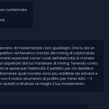
 non confermate.
ore.
 cercano di massimizzare i loro guadagni. Che tu sia un
titivo nel frenetico mondo del mining di criptovalute.
nti essenziali come i costi dell'elettricità, le monete
puoi aspettarti dal tuo hardware di mining. Tenendo conto
le spese per l'elettricità. È perfetto per chi desidera
esattamente quali monete sono più redditizie da estrarre e
on il nostro strumento di profitto per miner ASIC — il
iutarti a sfruttare al meglio il tuo investimento.