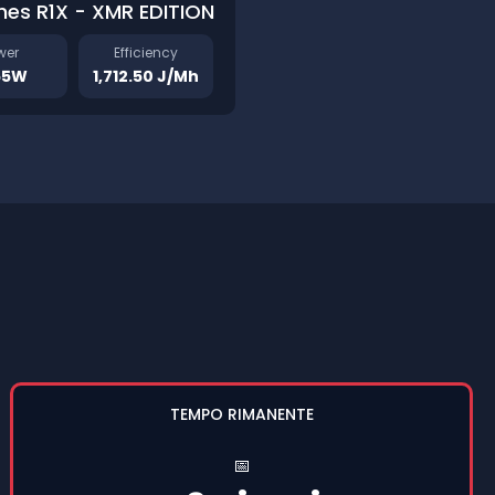
hes R1X - XMR EDITION
wer
Efficiency
55W
1,712.50 J/Mh
TEMPO RIMANENTE
📅