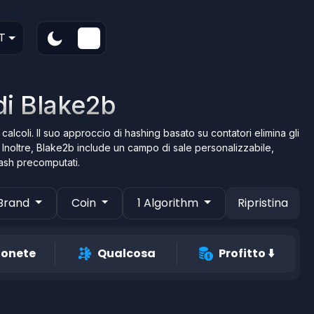
T
 di Blake2b
calcoli. Il suo approccio di hashing basato su contatori elimina gli
a. Inoltre, Blake2b include un campo di sale personalizzabile,
hash precomputati.
Brand
Coin
1 Algorithm
Ripristina
onete
Qualcosa
Profitto
⬇️