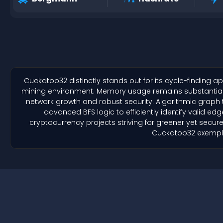
Cuckatoo32 distinctly stands out for its cycle-finding ap
mining environment. Memory usage remains substantial y
network growth and robust security. Algorithmic graph
advanced BFS logic to efficiently identify valid ed
cryptocurrency projects striving for greener yet secure
Cuckatoo32 exemplifi