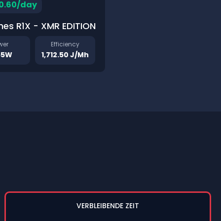
0.60/day
hes R1X - XMR EDITION
wer
Efficiency
55W
1,712.50 J/Mh
VERBLEIBENDE ZEIT