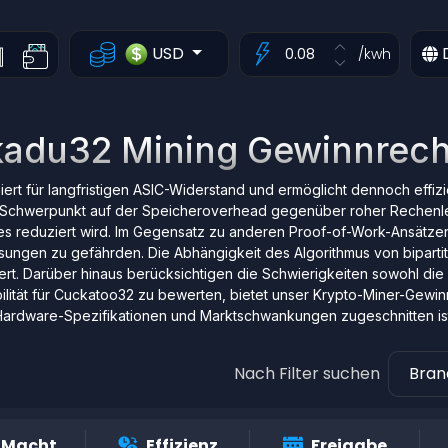
USD
/kwh
adu32 Mining Gewinnrec
iert für langfristigen ASIC-Widerstand und ermöglicht dennoch effiz
Schwerpunkt auf der Speicheroverhead gegenüber roher Rechenleist
res reduziert wird. Im Gegensatz zu anderen Proof-of-Work-Ansätze
ösungen zu gefährden. Die Abhängigkeit des Algorithmus von bipart
wert. Darüber hinaus berücksichtigen die Schwierigkeiten sowohl di
bilität für Cuckatoo32 zu bewerten, bietet unser Krypto-Miner-Gewi
Hardware-Spezifikationen und Marktschwankungen zugeschnitten ist
Nach Filter suchen
Bra
Macht
Effizienz
Freigabe