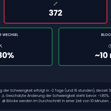
🔗
372
R WECHSEL
BLOC
⛏️

.80%
~10
r Schwierigkeit erfolgt in ~2 Tage (und 15 stunden), derzeit 3
⚠️ Geschätzte Änderung der Schwierigkeit steht bevor: -1.80%.
🧊 Blöcke werden im Durchschnitt in einer Zeit von 10 Minuten.