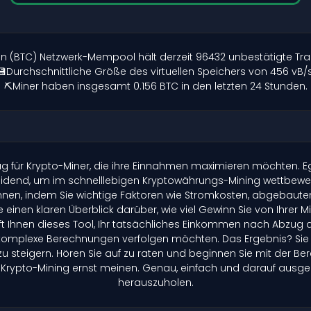
oin (BTC) Netzwerk-Mempool hält derzeit 96432 unbestätigte Tra
💾Durchschnittliche Größe des virtuellen Speichers von 456 vB/s
⛏️Miner haben insgesamt 0.156 BTC in den letzten 24 Stunden.
 für Krypto-Miner, die ihre Einnahmen maximieren möchten. Egal
cheidend, um im schnelllebigen Kryptowährungs-Mining wettbewe
chnen, indem Sie wichtige Faktoren wie Stromkosten, abgebaute
e einen klaren Überblick darüber, wie viel Gewinn Sie von Ihrer
ft Ihnen dieses Tool, Ihr tatsächliches Einkommen nach Abzug de
ne komplexe Berechnungen verfolgen möchten. Das Ergebnis? Sie
zu steigern. Hören Sie auf zu raten und beginnen Sie mit der 
m Krypto-Mining ernst meinen. Genau, einfach und darauf ausgeleg
herauszuholen.