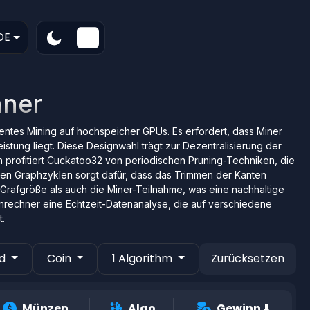
DE
hner
ientes Mining auf hochspeicher GPUs. Es erfordert, dass Miner
ung liegt. Diese Designwahl trägt zur Dezentralisierung der
n profitiert Cuckatoo32 von periodischen Pruning-Techniken, die
iten Graphzyklen sorgt dafür, dass das Trimmen der Kanten
e Grafgröße als auch die Miner-Teilnahme, was eine nachhaltige
nnrechner eine Echtzeit-Datenanalyse, die auf verschiedene
.
nd
Coin
1 Algorithm
Zurücksetzen
Münzen
Algo
Gewinn
⬇️