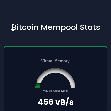
₿itcoin Mempool Stats
Virtual Memory
45561691
0
Virtuelle Größe (vB/s)
500000000
456 vB/s