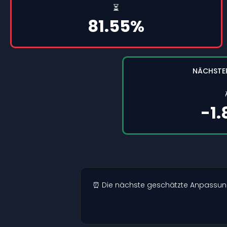
⏳
81.55%
NÄCHSTE
-1
⏰ Die nächste geschätzte Anpassung de