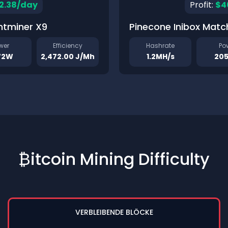
2.38/day
Profit:
$4
ntminer X9
Pinecone Inibox Matc
wer
Efficiency
Hashrate
Po
72W
2,472.00 J/Mh
1.2MH/s
20
₿itcoin Mining Difficulty
VERBLEIBENDE BLÖCKE