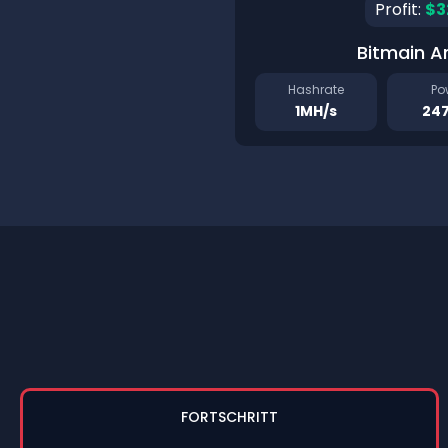
Profit:
$3
Bitmain A
Hashrate
Po
1MH/s
24
FORTSCHRITT