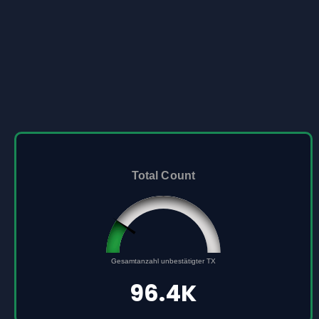
Total Count
96432
0
Gesamtanzahl unbestätigter TX
500000
96.4K