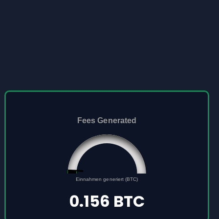
Fees Generated
0.156
0
Einnahmen generiert (BTC)
5
0.156 BTC