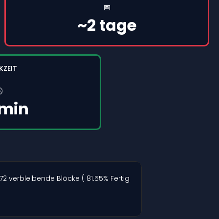
📅
~2 tage
KZEIT

 min
72 verbleibende Blöcke ( 81.55% Fertig