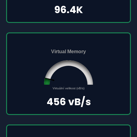
96.4K
Virtual Memory
45561691
0
Virtuální velikost (vB/s)
500000000
456 vB/s