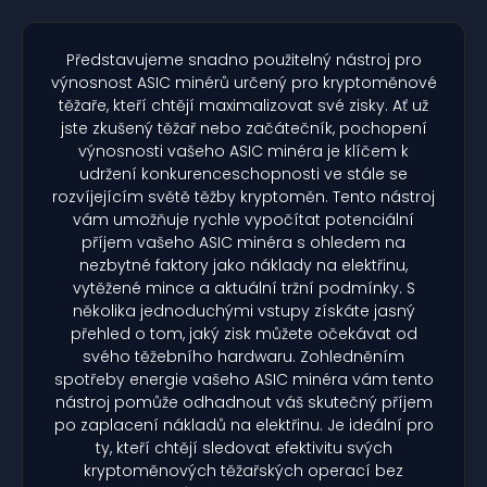
Představujeme snadno použitelný nástroj pro
výnosnost ASIC minérů určený pro kryptoměnové
těžaře, kteří chtějí maximalizovat své zisky. Ať už
jste zkušený těžař nebo začátečník, pochopení
výnosnosti vašeho ASIC minéra je klíčem k
udržení konkurenceschopnosti ve stále se
rozvíjejícím světě těžby kryptoměn. Tento nástroj
vám umožňuje rychle vypočítat potenciální
příjem vašeho ASIC minéra s ohledem na
nezbytné faktory jako náklady na elektřinu,
vytěžené mince a aktuální tržní podmínky. S
několika jednoduchými vstupy získáte jasný
přehled o tom, jaký zisk můžete očekávat od
svého těžebního hardwaru. Zohledněním
spotřeby energie vašeho ASIC minéra vám tento
nástroj pomůže odhadnout váš skutečný příjem
po zaplacení nákladů na elektřinu. Je ideální pro
ty, kteří chtějí sledovat efektivitu svých
kryptoměnových těžařských operací bez