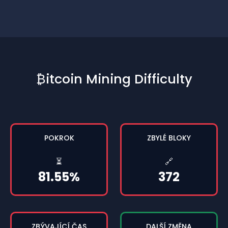
₿itcoin Mining Difficulty
POKROK
ZBYLÉ BLOKY
⏳
🔗
81.55%
372
ZBÝVAJÍCÍ ČAS
DALŠÍ ZMĚNA