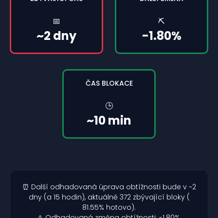
📅
⛏️
~2 dny
-1.80%
ČAS BLOKACE
🕒
~10 min
⏰ Další odhadovaná úprava obtížnosti bude v ~2
dny (a 15 hodin), aktuálně 372 zbývající bloky (
81.55% hotovo).
⚠️ Odhadovaná změna obtížnosti: -1.80%.