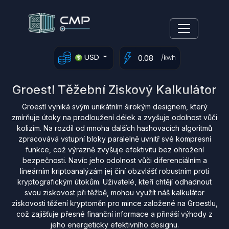
USD
/kwh
Groestl Těžební Ziskový Kalkulátor
Groestl vyniká svým unikátním širokým designem, který
zmírňuje útoky na prodloužení délek a zvyšuje odolnost vůči
kolizím. Na rozdíl od mnoha dalších hashovacích algoritmů
zpracovává vstupní bloky paralelně uvnitř své kompresní
funkce, což výrazně zvyšuje efektivitu bez ohrožení
bezpečnosti. Navíc jeho odolnost vůči diferenciálním a
lineárním kriptoanalýzám jej činí obzvlášť robustním proti
kryptografickým útokům. Uživatelé, kteří chtějí odhadnout
svou ziskovost při těžbě, mohou využít náš kalkulátor
ziskovosti těžení kryptoměn pro mince založené na Groestlu,
což zajišťuje přesné finanční informace a přináší výhody z
jeho energeticky efektivního designu.