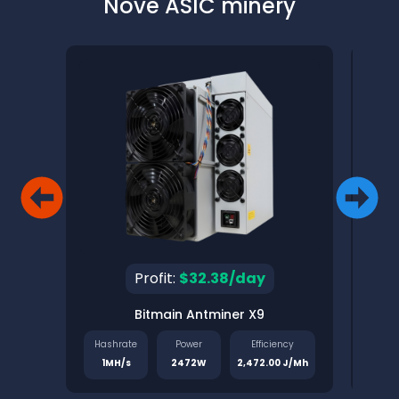
Nové ASIC minery
Profit:
$32.38/day
Bitmain Antminer X9
Pinec
Hashrate
Power
Efficiency
Has
1MH/s
2472W
2,472.00 J/Mh
1.