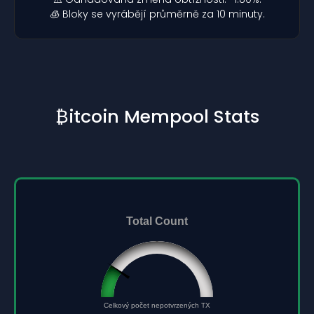
🧊 Bloky se vyrábějí průměrně za 10 minuty.
₿itcoin Mempool Stats
Total Count
96432
Celkový počet nepotvrzených TX
0
500000