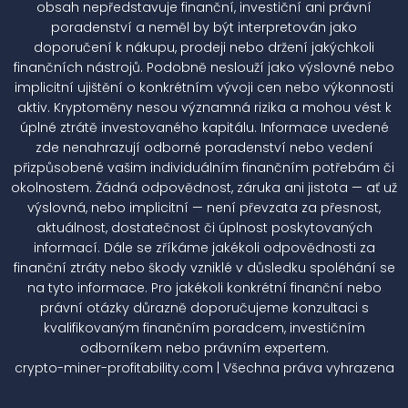
obsah nepředstavuje finanční, investiční ani právní
poradenství a neměl by být interpretován jako
doporučení k nákupu, prodeji nebo držení jakýchkoli
finančních nástrojů. Podobně neslouží jako výslovné nebo
implicitní ujištění o konkrétním vývoji cen nebo výkonnosti
aktiv. Kryptoměny nesou významná rizika a mohou vést k
úplné ztrátě investovaného kapitálu. Informace uvedené
zde nenahrazují odborné poradenství nebo vedení
přizpůsobené vašim individuálním finančním potřebám či
okolnostem. Žádná odpovědnost, záruka ani jistota — ať už
výslovná, nebo implicitní — není převzata za přesnost,
aktuálnost, dostatečnost či úplnost poskytovaných
informací. Dále se zříkáme jakékoli odpovědnosti za
finanční ztráty nebo škody vzniklé v důsledku spoléhání se
na tyto informace. Pro jakékoli konkrétní finanční nebo
právní otázky důrazně doporučujeme konzultaci s
kvalifikovaným finančním poradcem, investičním
odborníkem nebo právním expertem.
crypto-miner-profitability.com | Všechna práva vyhrazena