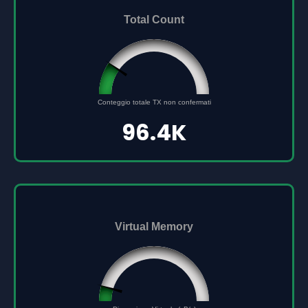
Total Count
96432
Conteggio totale TX non confermati
0
500000
96.4K
Virtual Memory
45561691