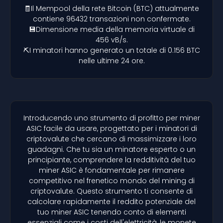
🧾Il Mempool della rete Bitcoin (BTC) attualmente
contiene 96432 transazioni non confermate.
💾Dimensione media della memoria virtuale di
456 vB/s.
⛏️I minatori hanno generato un totale di 0.156 BTC
nelle ultime 24 ore.
Introducendo uno strumento di profitto per miner
ASIC facile da usare, progettato per i minatori di
criptovalute che cercano di massimizzare i loro
guadagni. Che tu sia un minatore esperto o un
principiante, comprendere la redditività del tuo
miner ASIC è fondamentale per rimanere
competitivo nel frenetico mondo del mining di
criptovalute. Questo strumento ti consente di
calcolare rapidamente il reddito potenziale del
tuo miner ASIC tenendo conto di elementi
essenziali come i costi dell'elettricità, le monete