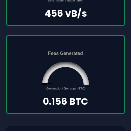
0
Dimensione Virtuale (vB/s)
500000000
456 vB/s
Fees Generated
0.156
0
Commissioni Generate (BTC)
5
0.156 BTC