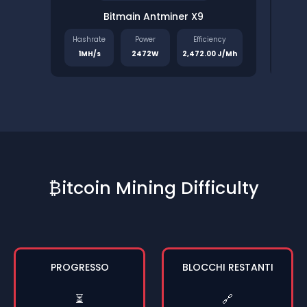
Bitmain Antminer X9
Pinec
Hashrate
Power
Efficiency
Has
1MH/s
2472W
2,472.00 J/Mh
1.
₿itcoin Mining Difficulty
PROGRESSO
BLOCCHI RESTANTI
⏳
🔗