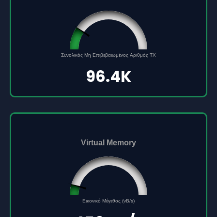
96432
Συνολικός Μη Επιβεβαιωμένος Αριθμός TX
0
500000
96.4K
Virtual Memory
45561691
0
Εικονικό Μέγεθος (vB/s)
500000000