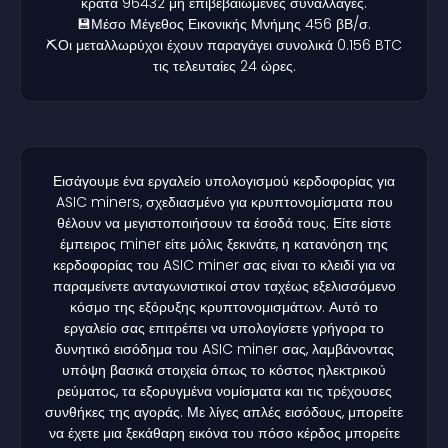
κρατά 96432 μη επιβεβαιωμένες συναλλαγές.
💾Μέσο Μέγεθος Εικονικής Μνήμης 456 βΒ/σ.
⛏️Οι μεταλλωρύχοι έχουν παραγάγει συνολικά 0.156 BTC
τις τελευταίες 24 ώρες.
Εισάγουμε ένα εργαλείο υπολογισμού κερδοφορίας για
ASIC miners, σχεδιασμένο για κρυπτονομίσματα που
θέλουν να μεγιστοποιήσουν τα έσοδά τους. Είτε είστε
έμπειρος miner είτε μόλις ξεκινάτε, η κατανόηση της
κερδοφορίας του ASIC miner σας είναι το κλειδί για να
παραμείνετε ανταγωνιστικοί στον ταχέως εξελισσόμενο
κόσμο της εξόρυξης κρυπτονομισμάτων. Αυτό το
εργαλείο σας επιτρέπει να υπολογίσετε γρήγορα το
δυνητικό εισόδημα του ASIC miner σας, λαμβάνοντας
υπόψη βασικά στοιχεία όπως το κόστος ηλεκτρικού
ρεύματος, τα εξορυγμένα νομίσματα και τις τρέχουσες
συνθήκες της αγοράς. Με λίγες απλές εισόδους, μπορείτε
να έχετε μια ξεκάθαρη εικόνα του πόσο κέρδος μπορείτε