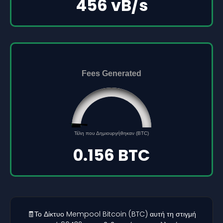
456 vB/s
Fees Generated
0.156
Τέλη που Δημιουργήθηκαν (BTC)
0
5
0.156 BTC
🧾Το Δίκτυο Mempool Bitcoin (BTC) αυτή τη στιγμή