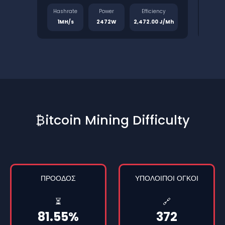
Hashrate
Power
Efficiency
Has
1MH/s
2472W
2,472.00 J/Mh
1.
₿itcoin Mining Difficulty
ΠΡΌΟΔΟΣ
ΥΠΌΛΟΙΠΟΙ ΟΓΚΟΊ
⏳
🔗
81.55%
372