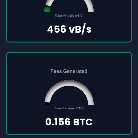
45561691
0
Taille Virtuelle (vB/s)
500000000
456 vB/s
Fees Generated
0.156
0
Frais Générés (BTC)
5
0.156 BTC