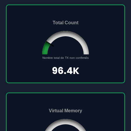
Total Count
96432
Nombre total de TX non confirmés
0
500000
96.4K
Virtual Memory