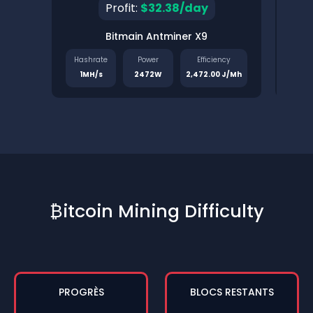
Profit:
$32.38/day
Bitmain Antminer X9
Pinec
Hashrate
Power
Efficiency
Has
1MH/s
2472W
2,472.00 J/Mh
1.
₿itcoin Mining Difficulty
PROGRÈS
BLOCS RESTANTS